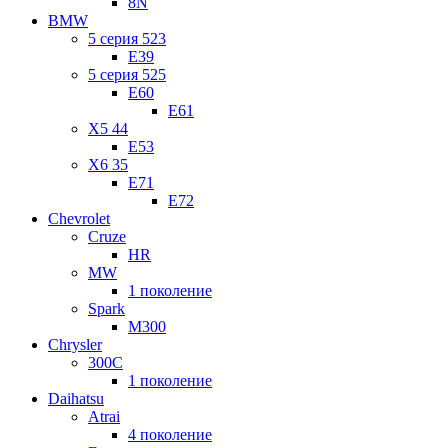
8N
BMW
5 серия 523
E39
5 серия 525
E60
E61
X5 44
E53
X6 35
E71
E72
Chevrolet
Cruze
HR
MW
1 поколение
Spark
M300
Chrysler
300C
1 поколение
Daihatsu
Atrai
4 поколение