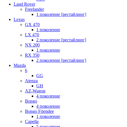
Land Rover
Freelander
1 поколение [рестайлинг]
Lexus
GX 470
1 поколение
LX 470
2 поколение [рестайлинг]
NX 200
1 поколение
RX 350
2 поколение [рестайлинг]
Mazda
6
GG
Atenza
GH
AZ-Wagon
4 поколение
Bongo
4 поколение
Bongo Friendee
1 поколение
Capella
5 поколение