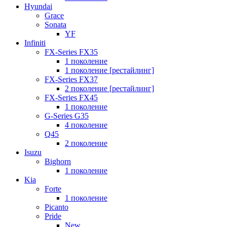
Hyundai
Grace
Sonata
YF
Infiniti
FX-Series FX35
1 поколение
1 поколение [рестайлинг]
FX-Series FX37
2 поколение [рестайлинг]
FX-Series FX45
1 поколение
G-Series G35
4 поколение
Q45
2 поколение
Isuzu
Bighorn
1 поколение
Kia
Forte
1 поколение
Picanto
Pride
New