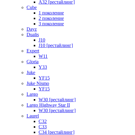
A32 [рестайлинг]
Cube
1 поколение
2 поколение
3 поколение
Dayz
Dualis
J10
J10 [рестайлинг]
Expert
W11
Gloria
Y33
Juke
YF15
Juke Nismo
YF15
Largo
W30 [рестайлинг]
Largo Highway Star II
W30 [рестайлинг]
Laurel
C32
C33
C34 [рестайлинг]