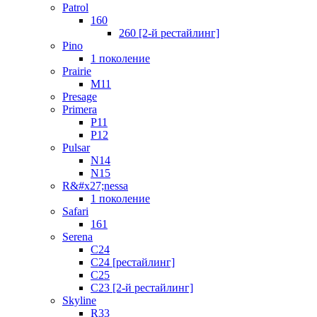
Patrol
160
260 [2-й рестайлинг]
Pino
1 поколение
Prairie
M11
Presage
Primera
P11
P12
Pulsar
N14
N15
R&#x27;nessa
1 поколение
Safari
161
Serena
C24
C24 [рестайлинг]
C25
С23 [2-й рестайлинг]
Skyline
R33