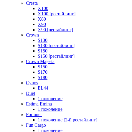
Cresta
X100
X100 [рестайлинг]
X80
X90
X90 [рестайлинг]
Crown
S130
S130 [рестайлинг]
S150
S150 [рестайлинг]
Crown Majesta
S150
S170
S180
Cynos
EL44
Duet
1 поколение
Estima Emina
1 поколение
Fortuner
1 поколение [2-й рестайлинг]
Fun Cargo
1 поколение