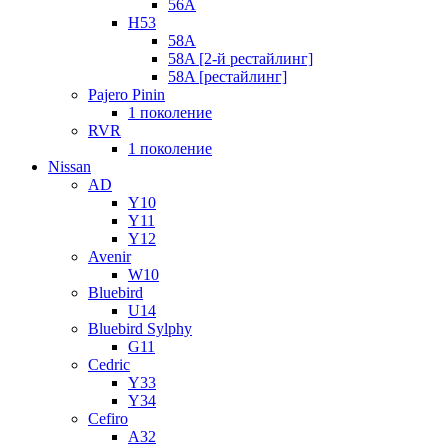
56A
H53
58A
58A [2-й рестайлинг]
58A [рестайлинг]
Pajero Pinin
1 поколение
RVR
1 поколение
Nissan
AD
Y10
Y11
Y12
Avenir
W10
Bluebird
U14
Bluebird Sylphy
G11
Cedric
Y33
Y34
Cefiro
A32