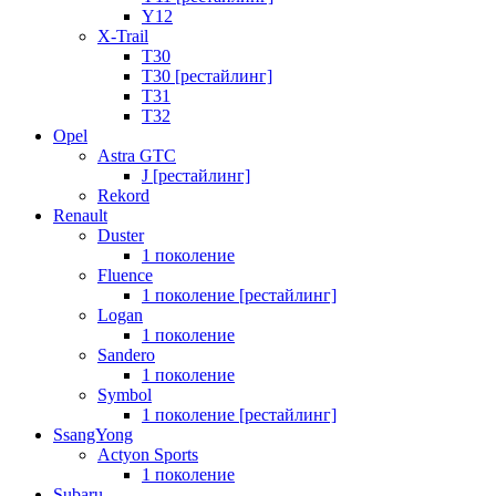
Y12
X-Trail
T30
T30 [рестайлинг]
T31
T32
Opel
Astra GTC
J [рестайлинг]
Rekord
Renault
Duster
1 поколение
Fluence
1 поколение [рестайлинг]
Logan
1 поколение
Sandero
1 поколение
Symbol
1 поколение [рестайлинг]
SsangYong
Actyon Sports
1 поколение
Subaru