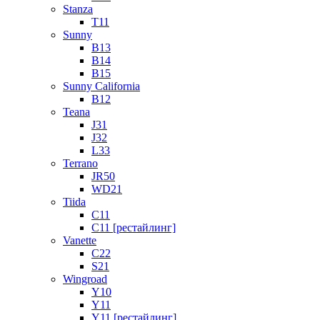
Stanza
T11
Sunny
B13
B14
B15
Sunny California
B12
Teana
J31
J32
L33
Terrano
JR50
WD21
Tiida
C11
C11 [рестайлинг]
Vanette
C22
S21
Wingroad
Y10
Y11
Y11 [рестайлинг]