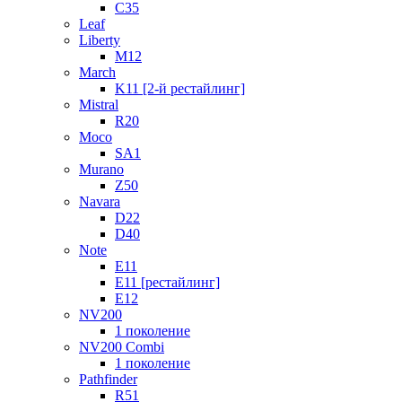
C35
Leaf
Liberty
M12
March
K11 [2-й рестайлинг]
Mistral
R20
Moco
SA1
Murano
Z50
Navara
D22
D40
Note
E11
E11 [рестайлинг]
E12
NV200
1 поколение
NV200 Combi
1 поколение
Pathfinder
R51