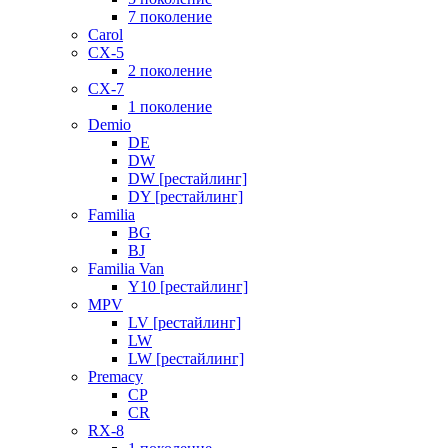
7 поколение
Carol
CX-5
2 поколение
CX-7
1 поколение
Demio
DE
DW
DW [рестайлинг]
DY [рестайлинг]
Familia
BG
BJ
Familia Van
Y10 [рестайлинг]
MPV
LV [рестайлинг]
LW
LW [рестайлинг]
Premacy
CP
CR
RX-8