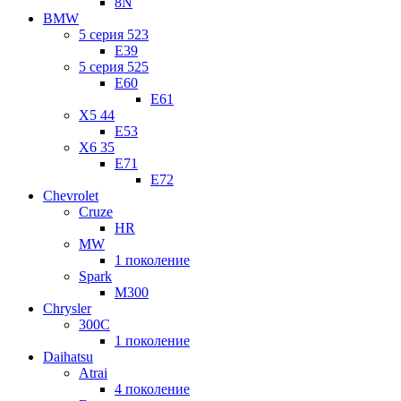
8N
BMW
5 серия 523
E39
5 серия 525
E60
E61
X5 44
E53
X6 35
E71
E72
Chevrolet
Cruze
HR
MW
1 поколение
Spark
M300
Chrysler
300C
1 поколение
Daihatsu
Atrai
4 поколение