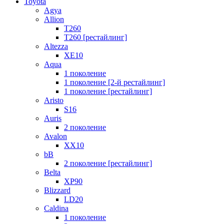
Toyota
Agya
Allion
T260
T260 [рестайлинг]
Altezza
XE10
Aqua
1 поколение
1 поколение [2-й рестайлинг]
1 поколение [рестайлинг]
Aristo
S16
Auris
2 поколение
Avalon
XX10
bB
2 поколение [рестайлинг]
Belta
XP90
Blizzard
LD20
Caldina
1 поколение