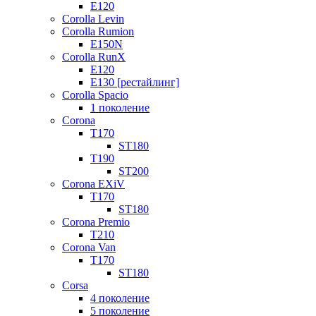
E120
Corolla Levin
Corolla Rumion
E150N
Corolla RunX
E120
E130 [рестайлинг]
Corolla Spacio
1 поколение
Corona
T170
ST180
T190
ST200
Corona EXiV
T170
ST180
Corona Premio
T210
Corona Van
T170
ST180
Corsa
4 поколение
5 поколение