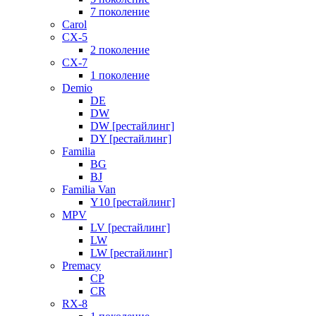
7 поколение
Carol
CX-5
2 поколение
CX-7
1 поколение
Demio
DE
DW
DW [рестайлинг]
DY [рестайлинг]
Familia
BG
BJ
Familia Van
Y10 [рестайлинг]
MPV
LV [рестайлинг]
LW
LW [рестайлинг]
Premacy
CP
CR
RX-8