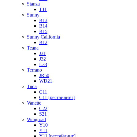
Stanza
T11
Sunny
B13
B14
B15
Sunny California
B12
Teana
J31
J32
L33
Terrano
JR50
WD21
Tiida
C11
C11 [рестайлинг]
Vanette
C22
S21
Wingroad
Y10
Y11
Y11 [рестайлинг]