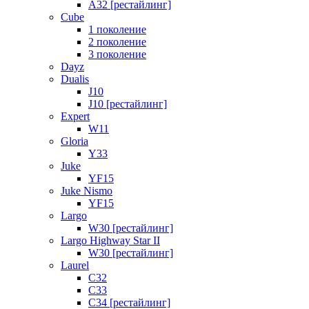
A32 [рестайлинг]
Cube
1 поколение
2 поколение
3 поколение
Dayz
Dualis
J10
J10 [рестайлинг]
Expert
W11
Gloria
Y33
Juke
YF15
Juke Nismo
YF15
Largo
W30 [рестайлинг]
Largo Highway Star II
W30 [рестайлинг]
Laurel
C32
C33
C34 [рестайлинг]