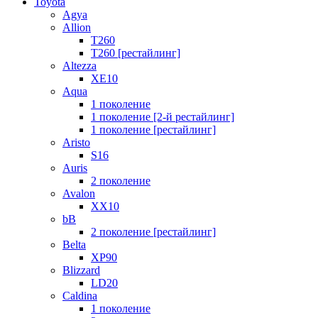
Toyota
Agya
Allion
T260
T260 [рестайлинг]
Altezza
XE10
Aqua
1 поколение
1 поколение [2-й рестайлинг]
1 поколение [рестайлинг]
Aristo
S16
Auris
2 поколение
Avalon
XX10
bB
2 поколение [рестайлинг]
Belta
XP90
Blizzard
LD20
Caldina
1 поколение