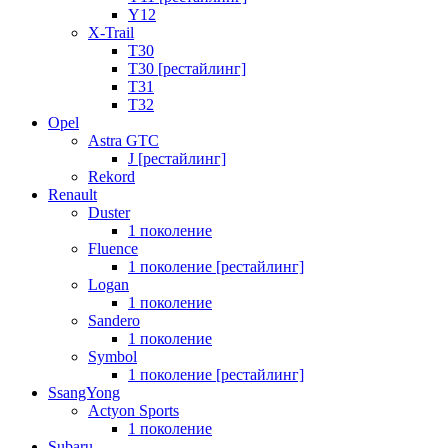
Y12
X-Trail
T30
T30 [рестайлинг]
T31
T32
Opel
Astra GTC
J [рестайлинг]
Rekord
Renault
Duster
1 поколение
Fluence
1 поколение [рестайлинг]
Logan
1 поколение
Sandero
1 поколение
Symbol
1 поколение [рестайлинг]
SsangYong
Actyon Sports
1 поколение
Subaru