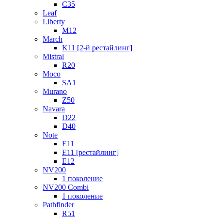
C35
Leaf
Liberty
M12
March
K11 [2-й рестайлинг]
Mistral
R20
Moco
SA1
Murano
Z50
Navara
D22
D40
Note
E11
E11 [рестайлинг]
E12
NV200
1 поколение
NV200 Combi
1 поколение
Pathfinder
R51