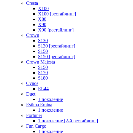
Cresta
X100
X100 [рестайлинг]
X80
X90
X90 [рестайлинг]
Crown
S130
S130 [рестайлинг]
S150
S150 [рестайлинг]
Crown Majesta
S150
S170
S180
Cynos
EL44
Duet
1 поколение
Estima Emina
1 поколение
Fortuner
1 поколение [2-й рестайлинг]
Fun Cargo
1 поколение