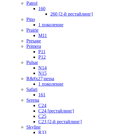
Patrol
160
260 [2-й рестайлинг]
Pino
1 поколение
Prairie
M11
Presage
Primera
P11
P12
Pulsar
N14
N15
R&#x27;nessa
1 поколение
Safari
161
Serena
C24
C24 [рестайлинг]
C25
С23 [2-й рестайлинг]
Skyline
R33