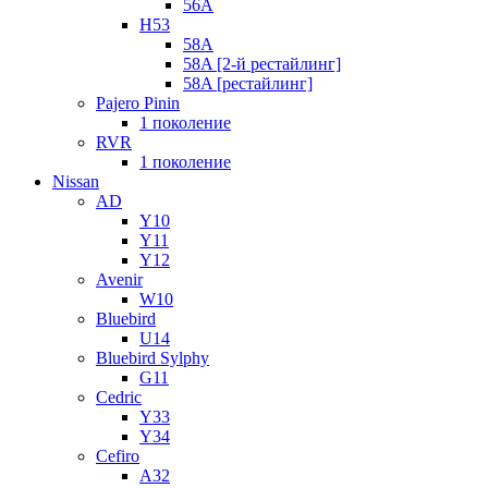
56A
H53
58A
58A [2-й рестайлинг]
58A [рестайлинг]
Pajero Pinin
1 поколение
RVR
1 поколение
Nissan
AD
Y10
Y11
Y12
Avenir
W10
Bluebird
U14
Bluebird Sylphy
G11
Cedric
Y33
Y34
Cefiro
A32