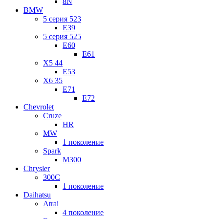
8N
BMW
5 серия 523
E39
5 серия 525
E60
E61
X5 44
E53
X6 35
E71
E72
Chevrolet
Cruze
HR
MW
1 поколение
Spark
M300
Chrysler
300C
1 поколение
Daihatsu
Atrai
4 поколение