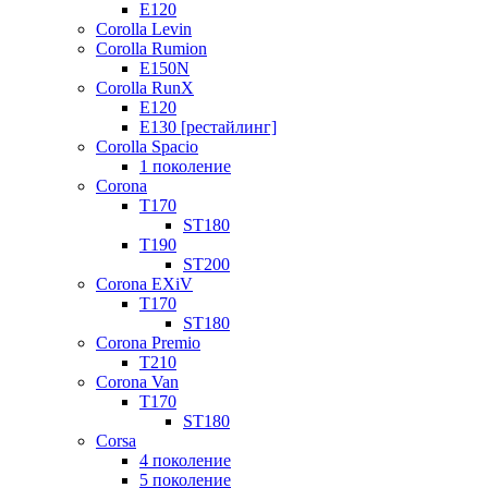
E120
Corolla Levin
Corolla Rumion
E150N
Corolla RunX
E120
E130 [рестайлинг]
Corolla Spacio
1 поколение
Corona
T170
ST180
T190
ST200
Corona EXiV
T170
ST180
Corona Premio
T210
Corona Van
T170
ST180
Corsa
4 поколение
5 поколение