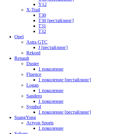
Y12
X-Trail
T30
T30 [рестайлинг]
T31
T32
Opel
Astra GTC
J [рестайлинг]
Rekord
Renault
Duster
1 поколение
Fluence
1 поколение [рестайлинг]
Logan
1 поколение
Sandero
1 поколение
Symbol
1 поколение [рестайлинг]
SsangYong
Actyon Sports
1 поколение
Subaru