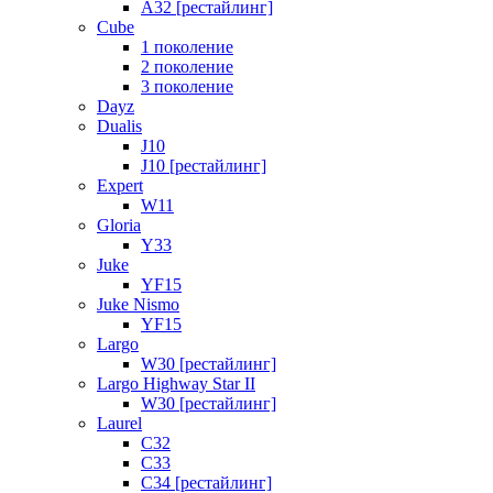
A32 [рестайлинг]
Cube
1 поколение
2 поколение
3 поколение
Dayz
Dualis
J10
J10 [рестайлинг]
Expert
W11
Gloria
Y33
Juke
YF15
Juke Nismo
YF15
Largo
W30 [рестайлинг]
Largo Highway Star II
W30 [рестайлинг]
Laurel
C32
C33
C34 [рестайлинг]