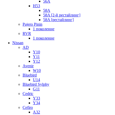
56A
H53
58A
58A [2-й рестайлинг]
58A [рестайлинг]
Pajero Pinin
1 поколение
RVR
1 поколение
Nissan
AD
Y10
Y11
Y12
Avenir
W10
Bluebird
U14
Bluebird Sylphy
G11
Cedric
Y33
Y34
Cefiro
A32