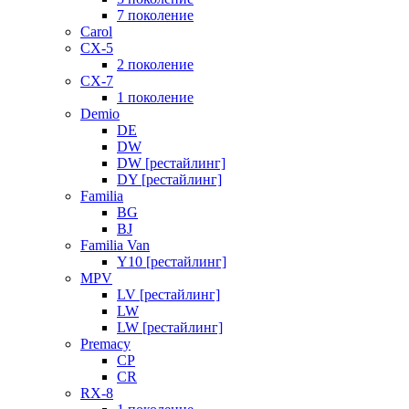
7 поколение
Carol
CX-5
2 поколение
CX-7
1 поколение
Demio
DE
DW
DW [рестайлинг]
DY [рестайлинг]
Familia
BG
BJ
Familia Van
Y10 [рестайлинг]
MPV
LV [рестайлинг]
LW
LW [рестайлинг]
Premacy
CP
CR
RX-8