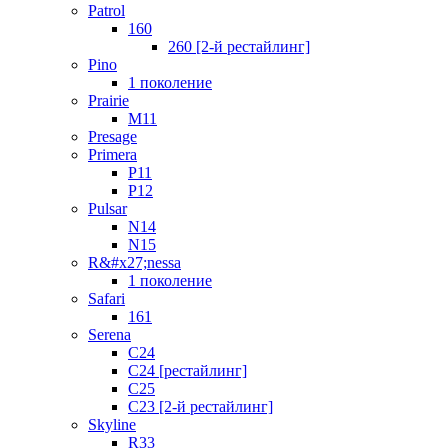
Patrol
160
260 [2-й рестайлинг]
Pino
1 поколение
Prairie
M11
Presage
Primera
P11
P12
Pulsar
N14
N15
R&#x27;nessa
1 поколение
Safari
161
Serena
C24
C24 [рестайлинг]
C25
С23 [2-й рестайлинг]
Skyline
R33