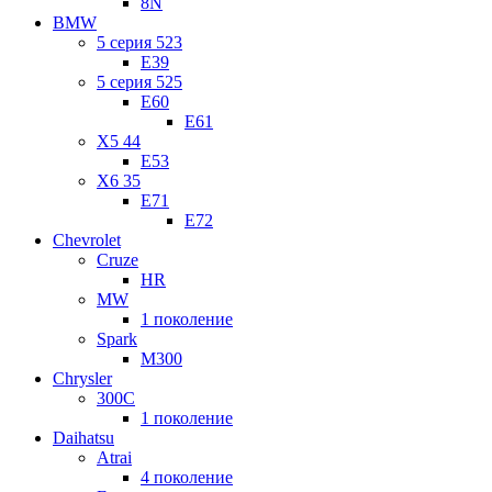
8N
BMW
5 серия 523
E39
5 серия 525
E60
E61
X5 44
E53
X6 35
E71
E72
Chevrolet
Cruze
HR
MW
1 поколение
Spark
M300
Chrysler
300C
1 поколение
Daihatsu
Atrai
4 поколение