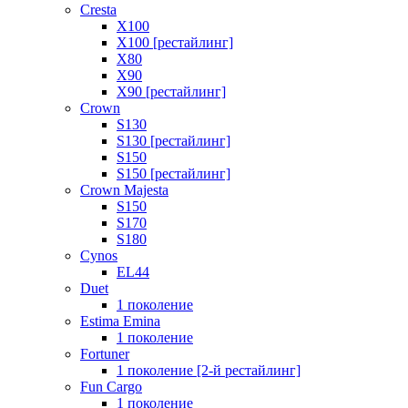
Cresta
X100
X100 [рестайлинг]
X80
X90
X90 [рестайлинг]
Crown
S130
S130 [рестайлинг]
S150
S150 [рестайлинг]
Crown Majesta
S150
S170
S180
Cynos
EL44
Duet
1 поколение
Estima Emina
1 поколение
Fortuner
1 поколение [2-й рестайлинг]
Fun Cargo
1 поколение