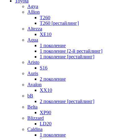
Toyota
Agya
Allion
T260
T260 [рестайлинг]
Altezza
XE10
Aqua
1 поколение
1 поколение [2-й рестайлинг]
1 поколение [рестайлинг]
Aristo
S16
Auris
2 поколение
Avalon
XX10
bB
2 поколение [рестайлинг]
Belta
XP90
Blizzard
LD20
Caldina
1 поколение