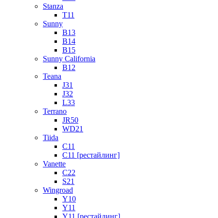
Stanza
T11
Sunny
B13
B14
B15
Sunny California
B12
Teana
J31
J32
L33
Terrano
JR50
WD21
Tiida
C11
C11 [рестайлинг]
Vanette
C22
S21
Wingroad
Y10
Y11
Y11 [рестайлинг]