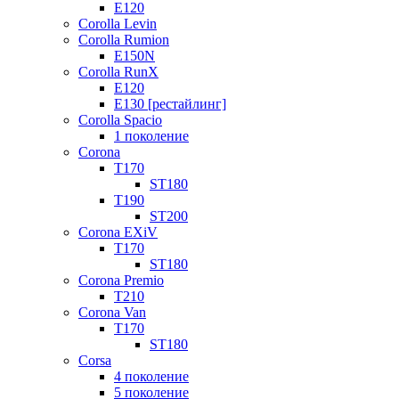
E120
Corolla Levin
Corolla Rumion
E150N
Corolla RunX
E120
E130 [рестайлинг]
Corolla Spacio
1 поколение
Corona
T170
ST180
T190
ST200
Corona EXiV
T170
ST180
Corona Premio
T210
Corona Van
T170
ST180
Corsa
4 поколение
5 поколение