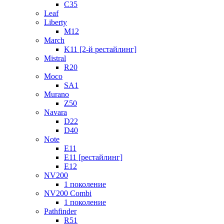
C35
Leaf
Liberty
M12
March
K11 [2-й рестайлинг]
Mistral
R20
Moco
SA1
Murano
Z50
Navara
D22
D40
Note
E11
E11 [рестайлинг]
E12
NV200
1 поколение
NV200 Combi
1 поколение
Pathfinder
R51