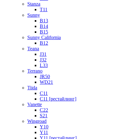
Stanza
T11
Sunny
B13
B14
B15
Sunny California
B12
Teana
J31
J32
L33
Terrano
JR50
WD21
Tiida
C11
C11 [рестайлинг]
Vanette
C22
S21
Wingroad
Y10
Y11
Y11 [рестайлинг]