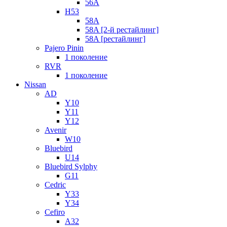
56A
H53
58A
58A [2-й рестайлинг]
58A [рестайлинг]
Pajero Pinin
1 поколение
RVR
1 поколение
Nissan
AD
Y10
Y11
Y12
Avenir
W10
Bluebird
U14
Bluebird Sylphy
G11
Cedric
Y33
Y34
Cefiro
A32