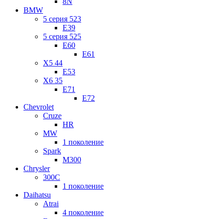
8N
BMW
5 серия 523
E39
5 серия 525
E60
E61
X5 44
E53
X6 35
E71
E72
Chevrolet
Cruze
HR
MW
1 поколение
Spark
M300
Chrysler
300C
1 поколение
Daihatsu
Atrai
4 поколение