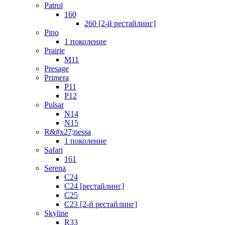
Patrol
160
260 [2-й рестайлинг]
Pino
1 поколение
Prairie
M11
Presage
Primera
P11
P12
Pulsar
N14
N15
R&#x27;nessa
1 поколение
Safari
161
Serena
C24
C24 [рестайлинг]
C25
С23 [2-й рестайлинг]
Skyline
R33