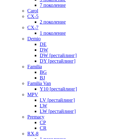
7 поколение
Carol
CX-5
2 поколение
CX-7
1 поколение
Demio
DE
DW
DW [рестайлинг]
DY [рестайлинг]
Familia
BG
BJ
Familia Van
Y10 [рестайлинг]
MPV
LV [рестайлинг]
LW
LW [рестайлинг]
Premacy
CP
CR
RX-8