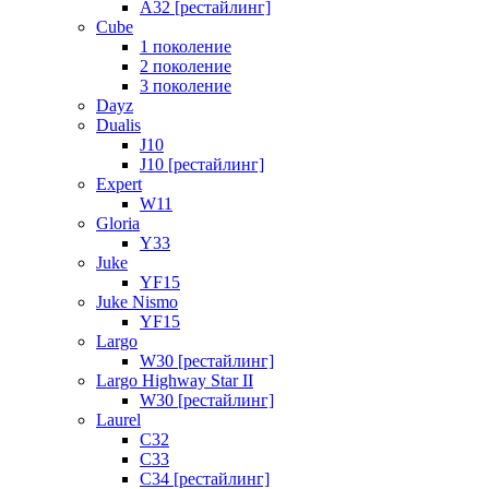
A32 [рестайлинг]
Cube
1 поколение
2 поколение
3 поколение
Dayz
Dualis
J10
J10 [рестайлинг]
Expert
W11
Gloria
Y33
Juke
YF15
Juke Nismo
YF15
Largo
W30 [рестайлинг]
Largo Highway Star II
W30 [рестайлинг]
Laurel
C32
C33
C34 [рестайлинг]