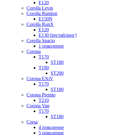
E120
Corolla Levin
Corolla Rumion
E150N
Corolla RunX
E120
E130 [рестайлинг]
Corolla Spacio
1 поколение
Corona
T170
ST180
T190
ST200
Corona EXiV
T170
ST180
Corona Premio
T210
Corona Van
T170
ST180
Corsa
4 поколение
5 поколение