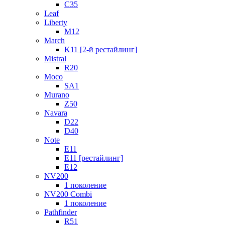
C35
Leaf
Liberty
M12
March
K11 [2-й рестайлинг]
Mistral
R20
Moco
SA1
Murano
Z50
Navara
D22
D40
Note
E11
E11 [рестайлинг]
E12
NV200
1 поколение
NV200 Combi
1 поколение
Pathfinder
R51