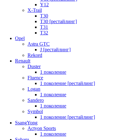
Y12
X-Trail
T30
T30 [рестайлинг]
T31
T32
Opel
Astra GTC
J [рестайлинг]
Rekord
Renault
Duster
1 поколение
Fluence
1 поколение [рестайлинг]
Logan
1 поколение
Sandero
1 поколение
Symbol
1 поколение [рестайлинг]
SsangYong
Actyon Sports
1 поколение
Subaru