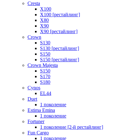
Cresta
X100
X100 [рестайлинг]
X80
X90
X90 [рестайлинг]
Crown
S130
S130 [рестайлинг]
S150
S150 [рестайлинг]
Crown Majesta
S150
S170
S180
Cynos
EL44
Duet
1 поколение
Estima Emina
1 поколение
Fortuner
1 поколение [2-й рестайлинг]
Fun Cargo
1 поколение