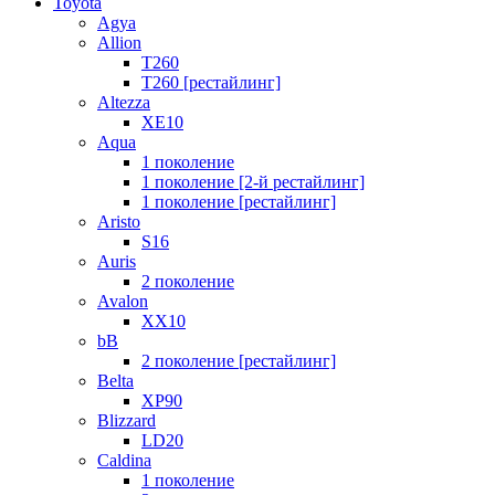
Toyota
Agya
Allion
T260
T260 [рестайлинг]
Altezza
XE10
Aqua
1 поколение
1 поколение [2-й рестайлинг]
1 поколение [рестайлинг]
Aristo
S16
Auris
2 поколение
Avalon
XX10
bB
2 поколение [рестайлинг]
Belta
XP90
Blizzard
LD20
Caldina
1 поколение