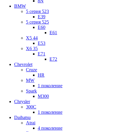
8N
BMW
5 серия 523
E39
5 серия 525
E60
E61
X5 44
E53
X6 35
E71
E72
Chevrolet
Cruze
HR
MW
1 поколение
Spark
M300
Chrysler
300C
1 поколение
Daihatsu
Atrai
4 поколение