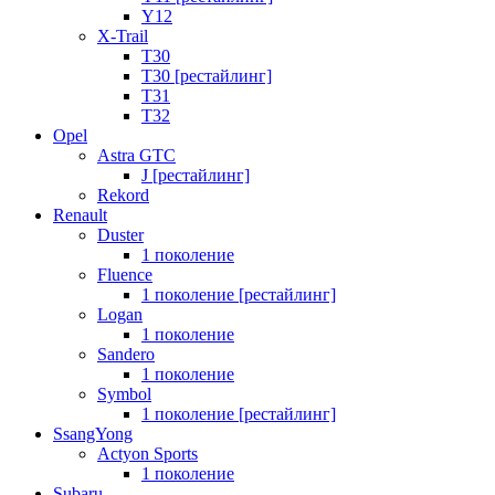
Y12
X-Trail
T30
T30 [рестайлинг]
T31
T32
Opel
Astra GTC
J [рестайлинг]
Rekord
Renault
Duster
1 поколение
Fluence
1 поколение [рестайлинг]
Logan
1 поколение
Sandero
1 поколение
Symbol
1 поколение [рестайлинг]
SsangYong
Actyon Sports
1 поколение
Subaru