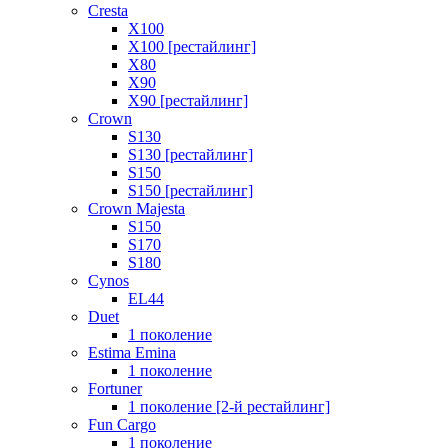
Cresta
X100
X100 [рестайлинг]
X80
X90
X90 [рестайлинг]
Crown
S130
S130 [рестайлинг]
S150
S150 [рестайлинг]
Crown Majesta
S150
S170
S180
Cynos
EL44
Duet
1 поколение
Estima Emina
1 поколение
Fortuner
1 поколение [2-й рестайлинг]
Fun Cargo
1 поколение