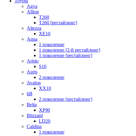
Toyota
Agya
Allion
T260
T260 [рестайлинг]
Altezza
XE10
Aqua
1 поколение
1 поколение [2-й рестайлинг]
1 поколение [рестайлинг]
Aristo
S16
Auris
2 поколение
Avalon
XX10
bB
2 поколение [рестайлинг]
Belta
XP90
Blizzard
LD20
Caldina
1 поколение