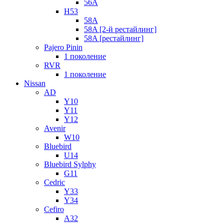
56A
H53
58A
58A [2-й рестайлинг]
58A [рестайлинг]
Pajero Pinin
1 поколение
RVR
1 поколение
Nissan
AD
Y10
Y11
Y12
Avenir
W10
Bluebird
U14
Bluebird Sylphy
G11
Cedric
Y33
Y34
Cefiro
A32