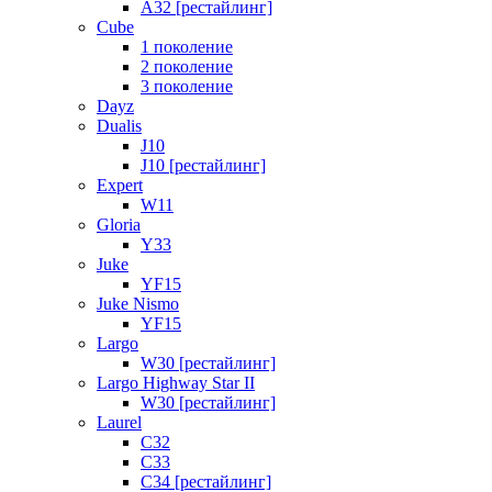
A32 [рестайлинг]
Cube
1 поколение
2 поколение
3 поколение
Dayz
Dualis
J10
J10 [рестайлинг]
Expert
W11
Gloria
Y33
Juke
YF15
Juke Nismo
YF15
Largo
W30 [рестайлинг]
Largo Highway Star II
W30 [рестайлинг]
Laurel
C32
C33
C34 [рестайлинг]