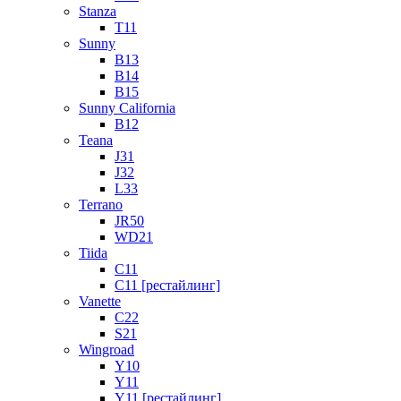
Stanza
T11
Sunny
B13
B14
B15
Sunny California
B12
Teana
J31
J32
L33
Terrano
JR50
WD21
Tiida
C11
C11 [рестайлинг]
Vanette
C22
S21
Wingroad
Y10
Y11
Y11 [рестайлинг]