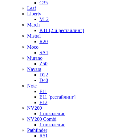
C35
Leaf
Liberty
M12
March
K11 [2-й рестайлинг]
Mistral
R20
Moco
SA1
Murano
Z50
Navara
D22
D40
Note
E11
E11 [рестайлинг]
E12
NV200
1 поколение
NV200 Combi
1 поколение
Pathfinder
R51