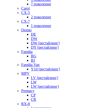
7 поколение
Carol
CX-5
2 поколение
CX-7
1 поколение
Demio
DE
DW
DW [рестайлинг]
DY [рестайлинг]
Familia
BG
BJ
Familia Van
Y10 [рестайлинг]
MPV
LV [рестайлинг]
LW
LW [рестайлинг]
Premacy
CP
CR
RX-8