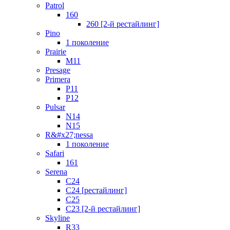
Patrol
160
260 [2-й рестайлинг]
Pino
1 поколение
Prairie
M11
Presage
Primera
P11
P12
Pulsar
N14
N15
R&#x27;nessa
1 поколение
Safari
161
Serena
C24
C24 [рестайлинг]
C25
С23 [2-й рестайлинг]
Skyline
R33