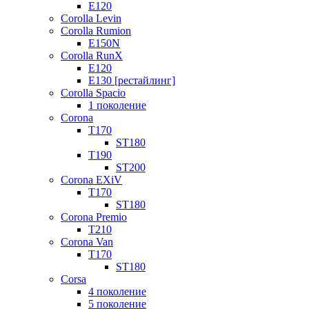
E120
Corolla Levin
Corolla Rumion
E150N
Corolla RunX
E120
E130 [рестайлинг]
Corolla Spacio
1 поколение
Corona
T170
ST180
T190
ST200
Corona EXiV
T170
ST180
Corona Premio
T210
Corona Van
T170
ST180
Corsa
4 поколение
5 поколение