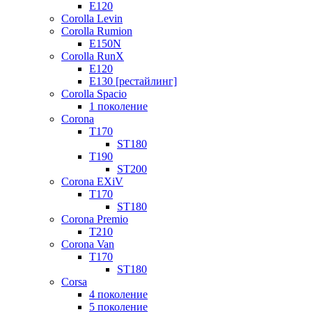
E120
Corolla Levin
Corolla Rumion
E150N
Corolla RunX
E120
E130 [рестайлинг]
Corolla Spacio
1 поколение
Corona
T170
ST180
T190
ST200
Corona EXiV
T170
ST180
Corona Premio
T210
Corona Van
T170
ST180
Corsa
4 поколение
5 поколение