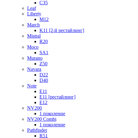
C35
Leaf
Liberty
M12
March
K11 [2-й рестайлинг]
Mistral
R20
Moco
SA1
Murano
Z50
Navara
D22
D40
Note
E11
E11 [рестайлинг]
E12
NV200
1 поколение
NV200 Combi
1 поколение
Pathfinder
R51