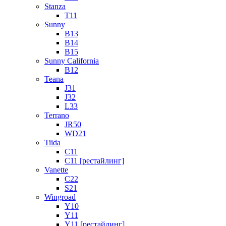
Stanza
T11
Sunny
B13
B14
B15
Sunny California
B12
Teana
J31
J32
L33
Terrano
JR50
WD21
Tiida
C11
C11 [рестайлинг]
Vanette
C22
S21
Wingroad
Y10
Y11
Y11 [рестайлинг]