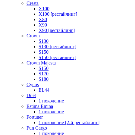
Cresta
X100
X100 [рестайлинг]
X80
X90
X90 [рестайлинг]
Crown
S130
S130 [рестайлинг]
S150
S150 [рестайлинг]
Crown Majesta
S150
S170
S180
Cynos
EL44
Duet
1 поколение
Estima Emina
1 поколение
Fortuner
1 поколение [2-й рестайлинг]
Fun Cargo
1 поколение