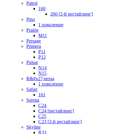
Patrol
160
260 [2-й рестайлинг]
Pino
1 поколение
Prairie
M11
Presage
Primera
P11
P12
Pulsar
N14
N15
R&#x27;nessa
1 поколение
Safari
161
Serena
C24
C24 [рестайлинг]
C25
С23 [2-й рестайлинг]
Skyline
R33