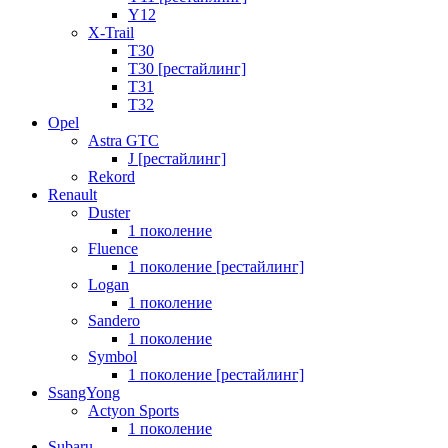
Y12
X-Trail
T30
T30 [рестайлинг]
T31
T32
Opel
Astra GTC
J [рестайлинг]
Rekord
Renault
Duster
1 поколение
Fluence
1 поколение [рестайлинг]
Logan
1 поколение
Sandero
1 поколение
Symbol
1 поколение [рестайлинг]
SsangYong
Actyon Sports
1 поколение
Subaru