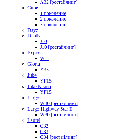
A32 [рестайлинг]
Cube
1 поколение
2 поколение
3 поколение
Dayz
Dualis
J10
J10 [рестайлинг]
Expert
W11
Gloria
Y33
Juke
YF15
Juke Nismo
YF15
Largo
W30 [рестайлинг]
Largo Highway Star II
W30 [рестайлинг]
Laurel
C32
C33
C34 [рестайлинг]