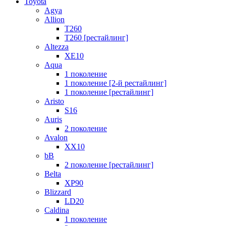
Toyota
Agya
Allion
T260
T260 [рестайлинг]
Altezza
XE10
Aqua
1 поколение
1 поколение [2-й рестайлинг]
1 поколение [рестайлинг]
Aristo
S16
Auris
2 поколение
Avalon
XX10
bB
2 поколение [рестайлинг]
Belta
XP90
Blizzard
LD20
Caldina
1 поколение