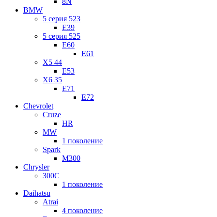
8N
BMW
5 серия 523
E39
5 серия 525
E60
E61
X5 44
E53
X6 35
E71
E72
Chevrolet
Cruze
HR
MW
1 поколение
Spark
M300
Chrysler
300C
1 поколение
Daihatsu
Atrai
4 поколение