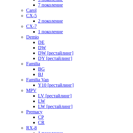
7 поколение
Carol
CX-5
2 поколение
CX-7
1 поколение
Demio
DE
DW
DW [рестайлинг]
DY [рестайлинг]
Familia
BG
BJ
Familia Van
Y10 [рестайлинг]
MPV
LV [рестайлинг]
LW
LW [рестайлинг]
Premacy
CP
CR
RX-8