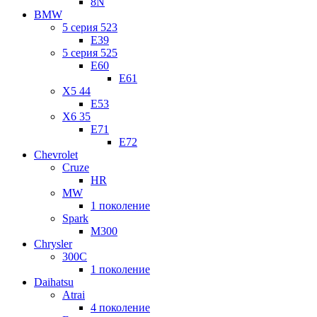
8N
BMW
5 серия 523
E39
5 серия 525
E60
E61
X5 44
E53
X6 35
E71
E72
Chevrolet
Cruze
HR
MW
1 поколение
Spark
M300
Chrysler
300C
1 поколение
Daihatsu
Atrai
4 поколение