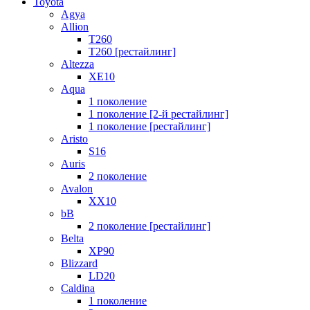
Toyota
Agya
Allion
T260
T260 [рестайлинг]
Altezza
XE10
Aqua
1 поколение
1 поколение [2-й рестайлинг]
1 поколение [рестайлинг]
Aristo
S16
Auris
2 поколение
Avalon
XX10
bB
2 поколение [рестайлинг]
Belta
XP90
Blizzard
LD20
Caldina
1 поколение