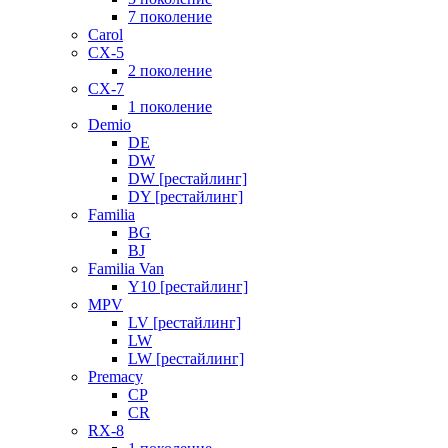
7 поколение
Carol
CX-5
2 поколение
CX-7
1 поколение
Demio
DE
DW
DW [рестайлинг]
DY [рестайлинг]
Familia
BG
BJ
Familia Van
Y10 [рестайлинг]
MPV
LV [рестайлинг]
LW
LW [рестайлинг]
Premacy
CP
CR
RX-8