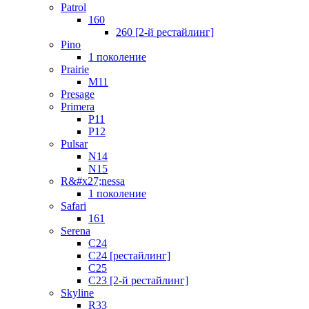
Patrol
160
260 [2-й рестайлинг]
Pino
1 поколение
Prairie
M11
Presage
Primera
P11
P12
Pulsar
N14
N15
R&#x27;nessa
1 поколение
Safari
161
Serena
C24
C24 [рестайлинг]
C25
С23 [2-й рестайлинг]
Skyline
R33