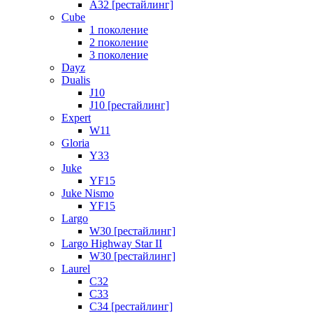
A32 [рестайлинг]
Cube
1 поколение
2 поколение
3 поколение
Dayz
Dualis
J10
J10 [рестайлинг]
Expert
W11
Gloria
Y33
Juke
YF15
Juke Nismo
YF15
Largo
W30 [рестайлинг]
Largo Highway Star II
W30 [рестайлинг]
Laurel
C32
C33
C34 [рестайлинг]