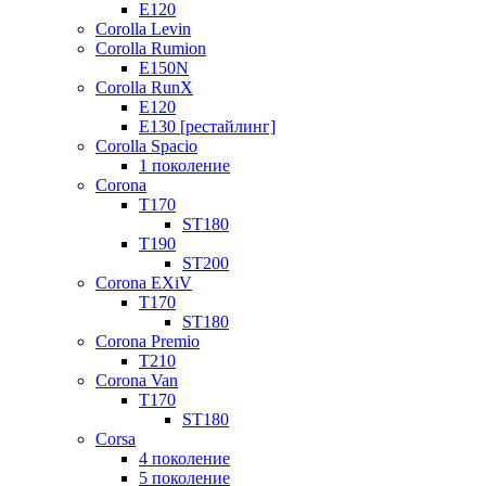
E120
Corolla Levin
Corolla Rumion
E150N
Corolla RunX
E120
E130 [рестайлинг]
Corolla Spacio
1 поколение
Corona
T170
ST180
T190
ST200
Corona EXiV
T170
ST180
Corona Premio
T210
Corona Van
T170
ST180
Corsa
4 поколение
5 поколение