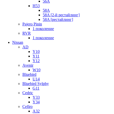
56A
H53
58A
58A [2-й рестайлинг]
58A [рестайлинг]
Pajero Pinin
1 поколение
RVR
1 поколение
Nissan
AD
Y10
Y11
Y12
Avenir
W10
Bluebird
U14
Bluebird Sylphy
G11
Cedric
Y33
Y34
Cefiro
A32