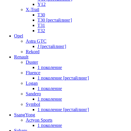
Y12
X-Trail
T30
T30 [рестайлинг]
T31
T32
Opel
Astra GTC
J [рестайлинг]
Rekord
Renault
Duster
1 поколение
Fluence
1 поколение [рестайлинг]
Logan
1 поколение
Sandero
1 поколение
Symbol
1 поколение [рестайлинг]
SsangYong
Actyon Sports
1 поколение
Subaru