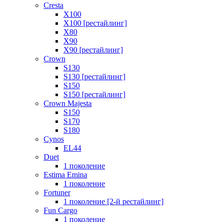
Cresta
X100
X100 [рестайлинг]
X80
X90
X90 [рестайлинг]
Crown
S130
S130 [рестайлинг]
S150
S150 [рестайлинг]
Crown Majesta
S150
S170
S180
Cynos
EL44
Duet
1 поколение
Estima Emina
1 поколение
Fortuner
1 поколение [2-й рестайлинг]
Fun Cargo
1 поколение