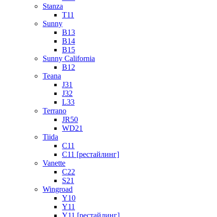
Stanza
T11
Sunny
B13
B14
B15
Sunny California
B12
Teana
J31
J32
L33
Terrano
JR50
WD21
Tiida
C11
C11 [рестайлинг]
Vanette
C22
S21
Wingroad
Y10
Y11
Y11 [рестайлинг]