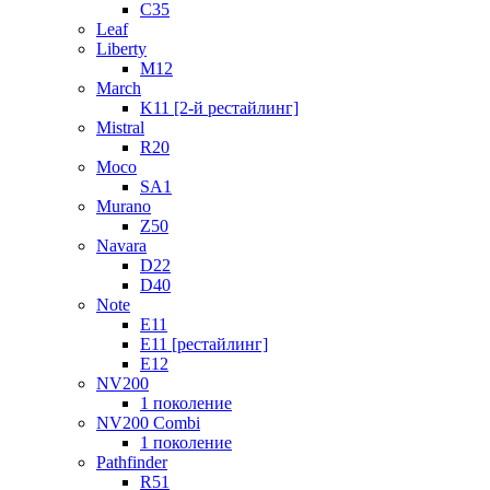
C35
Leaf
Liberty
M12
March
K11 [2-й рестайлинг]
Mistral
R20
Moco
SA1
Murano
Z50
Navara
D22
D40
Note
E11
E11 [рестайлинг]
E12
NV200
1 поколение
NV200 Combi
1 поколение
Pathfinder
R51