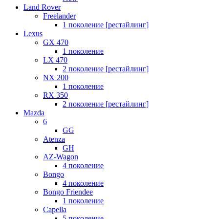
Land Rover
Freelander
1 поколение [рестайлинг]
Lexus
GX 470
1 поколение
LX 470
2 поколение [рестайлинг]
NX 200
1 поколение
RX 350
2 поколение [рестайлинг]
Mazda
6
GG
Atenza
GH
AZ-Wagon
4 поколение
Bongo
4 поколение
Bongo Friendee
1 поколение
Capella
5 поколение