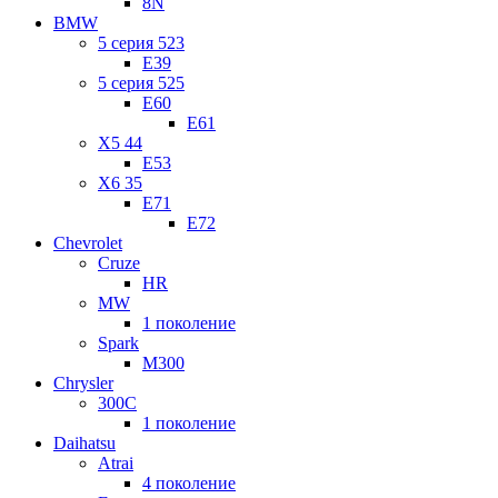
8N
BMW
5 серия 523
E39
5 серия 525
E60
E61
X5 44
E53
X6 35
E71
E72
Chevrolet
Cruze
HR
MW
1 поколение
Spark
M300
Chrysler
300C
1 поколение
Daihatsu
Atrai
4 поколение