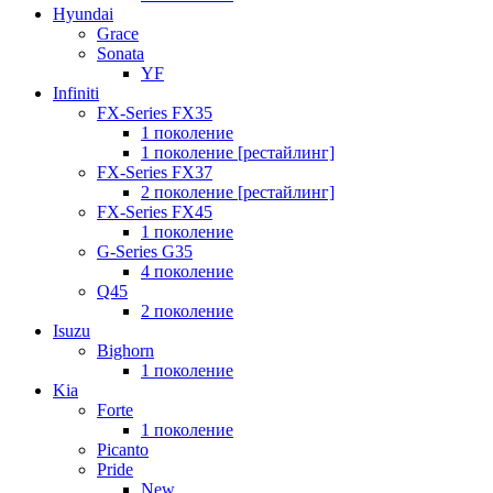
Hyundai
Grace
Sonata
YF
Infiniti
FX-Series FX35
1 поколение
1 поколение [рестайлинг]
FX-Series FX37
2 поколение [рестайлинг]
FX-Series FX45
1 поколение
G-Series G35
4 поколение
Q45
2 поколение
Isuzu
Bighorn
1 поколение
Kia
Forte
1 поколение
Picanto
Pride
New