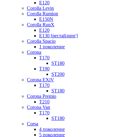
E120
Corolla Levin
Corolla Rumion
E150N
Corolla RunX
E120
E130 [рестайлинг]
Corolla Spacio
1 поколение
Corona
T170
ST180
T190
ST200
Corona EXiV
T170
ST180
Corona Premio
T210
Corona Van
T170
ST180
Corsa
4 поколение
5 поколение