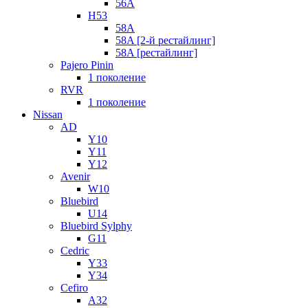
56A
H53
58A
58A [2-й рестайлинг]
58A [рестайлинг]
Pajero Pinin
1 поколение
RVR
1 поколение
Nissan
AD
Y10
Y11
Y12
Avenir
W10
Bluebird
U14
Bluebird Sylphy
G11
Cedric
Y33
Y34
Cefiro
A32