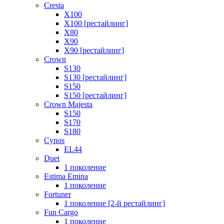
Cresta
X100
X100 [рестайлинг]
X80
X90
X90 [рестайлинг]
Crown
S130
S130 [рестайлинг]
S150
S150 [рестайлинг]
Crown Majesta
S150
S170
S180
Cynos
EL44
Duet
1 поколение
Estima Emina
1 поколение
Fortuner
1 поколение [2-й рестайлинг]
Fun Cargo
1 поколение