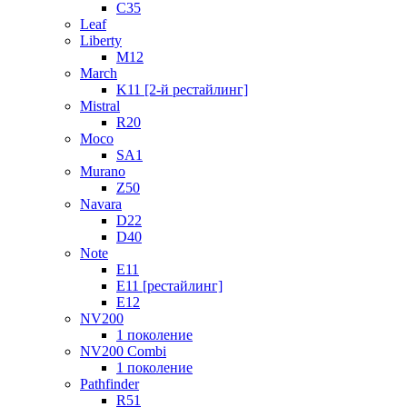
C35
Leaf
Liberty
M12
March
K11 [2-й рестайлинг]
Mistral
R20
Moco
SA1
Murano
Z50
Navara
D22
D40
Note
E11
E11 [рестайлинг]
E12
NV200
1 поколение
NV200 Combi
1 поколение
Pathfinder
R51