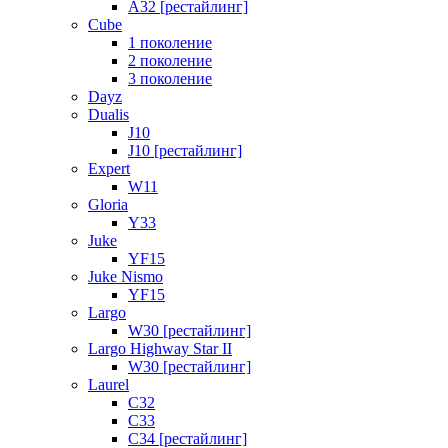
A32 [рестайлинг]
Cube
1 поколение
2 поколение
3 поколение
Dayz
Dualis
J10
J10 [рестайлинг]
Expert
W11
Gloria
Y33
Juke
YF15
Juke Nismo
YF15
Largo
W30 [рестайлинг]
Largo Highway Star II
W30 [рестайлинг]
Laurel
C32
C33
C34 [рестайлинг]