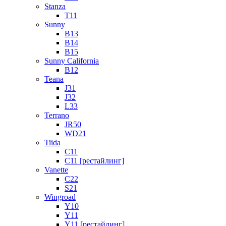
Stanza
T11
Sunny
B13
B14
B15
Sunny California
B12
Teana
J31
J32
L33
Terrano
JR50
WD21
Tiida
C11
C11 [рестайлинг]
Vanette
C22
S21
Wingroad
Y10
Y11
Y11 [рестайлинг]