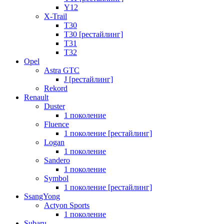
Y12
X-Trail
T30
T30 [рестайлинг]
T31
T32
Opel
Astra GTC
J [рестайлинг]
Rekord
Renault
Duster
1 поколение
Fluence
1 поколение [рестайлинг]
Logan
1 поколение
Sandero
1 поколение
Symbol
1 поколение [рестайлинг]
SsangYong
Actyon Sports
1 поколение
Subaru