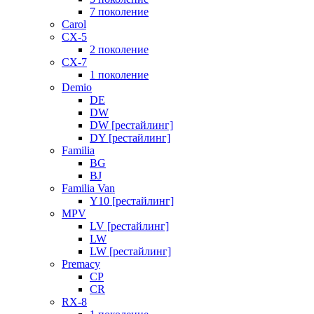
7 поколение
Carol
CX-5
2 поколение
CX-7
1 поколение
Demio
DE
DW
DW [рестайлинг]
DY [рестайлинг]
Familia
BG
BJ
Familia Van
Y10 [рестайлинг]
MPV
LV [рестайлинг]
LW
LW [рестайлинг]
Premacy
CP
CR
RX-8