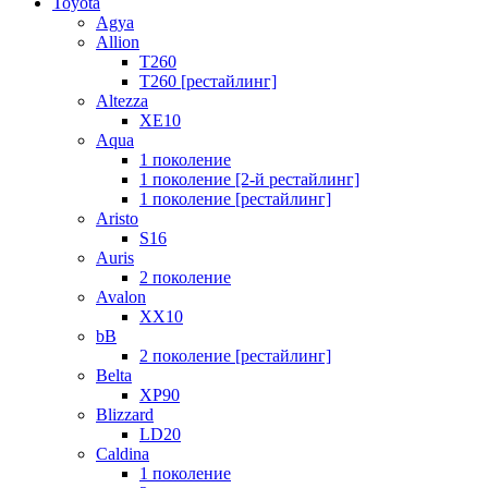
Toyota
Agya
Allion
T260
T260 [рестайлинг]
Altezza
XE10
Aqua
1 поколение
1 поколение [2-й рестайлинг]
1 поколение [рестайлинг]
Aristo
S16
Auris
2 поколение
Avalon
XX10
bB
2 поколение [рестайлинг]
Belta
XP90
Blizzard
LD20
Caldina
1 поколение