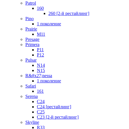
Patrol
160
260 [2-й рестайлинг]
Pino
1 поколение
Prairie
M11
Presage
Primera
P11
P12
Pulsar
N14
N15
R&#x27;nessa
1 поколение
Safari
161
Serena
C24
C24 [рестайлинг]
C25
С23 [2-й рестайлинг]
Skyline
R33