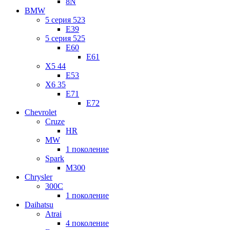
8N
BMW
5 серия 523
E39
5 серия 525
E60
E61
X5 44
E53
X6 35
E71
E72
Chevrolet
Cruze
HR
MW
1 поколение
Spark
M300
Chrysler
300C
1 поколение
Daihatsu
Atrai
4 поколение