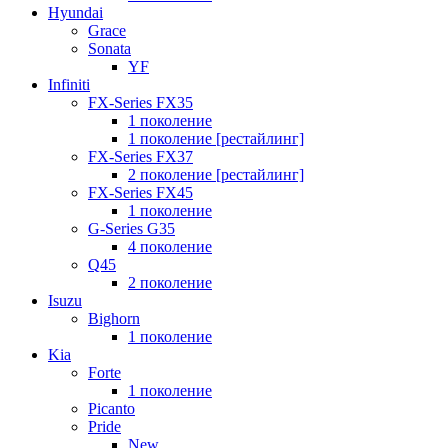
Hyundai
Grace
Sonata
YF
Infiniti
FX-Series FX35
1 поколение
1 поколение [рестайлинг]
FX-Series FX37
2 поколение [рестайлинг]
FX-Series FX45
1 поколение
G-Series G35
4 поколение
Q45
2 поколение
Isuzu
Bighorn
1 поколение
Kia
Forte
1 поколение
Picanto
Pride
New