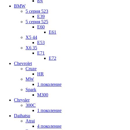
8N
BMW
5 серия 523
E39
5 серия 525
E60
E61
X5 44
E53
X6 35
E71
E72
Chevrolet
Cruze
HR
MW
1 поколение
Spark
M300
Chrysler
300C
1 поколение
Daihatsu
Atrai
4 поколение