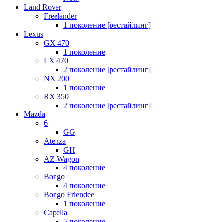
Land Rover
Freelander
1 поколение [рестайлинг]
Lexus
GX 470
1 поколение
LX 470
2 поколение [рестайлинг]
NX 200
1 поколение
RX 350
2 поколение [рестайлинг]
Mazda
6
GG
Atenza
GH
AZ-Wagon
4 поколение
Bongo
4 поколение
Bongo Friendee
1 поколение
Capella
5 поколение