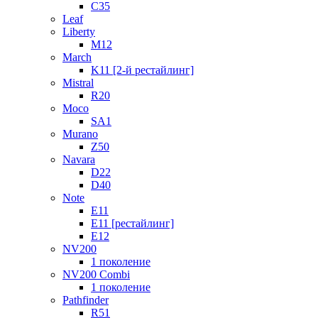
C35
Leaf
Liberty
M12
March
K11 [2-й рестайлинг]
Mistral
R20
Moco
SA1
Murano
Z50
Navara
D22
D40
Note
E11
E11 [рестайлинг]
E12
NV200
1 поколение
NV200 Combi
1 поколение
Pathfinder
R51