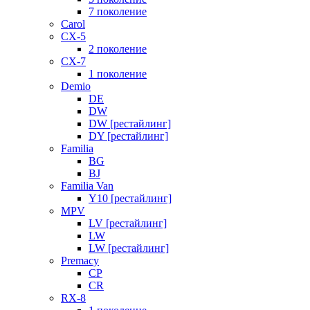
7 поколение
Carol
CX-5
2 поколение
CX-7
1 поколение
Demio
DE
DW
DW [рестайлинг]
DY [рестайлинг]
Familia
BG
BJ
Familia Van
Y10 [рестайлинг]
MPV
LV [рестайлинг]
LW
LW [рестайлинг]
Premacy
CP
CR
RX-8