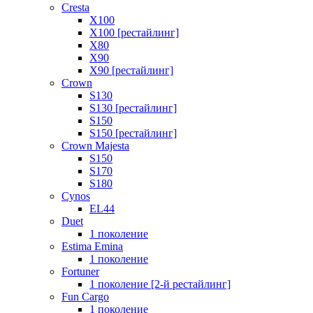
Cresta
X100
X100 [рестайлинг]
X80
X90
X90 [рестайлинг]
Crown
S130
S130 [рестайлинг]
S150
S150 [рестайлинг]
Crown Majesta
S150
S170
S180
Cynos
EL44
Duet
1 поколение
Estima Emina
1 поколение
Fortuner
1 поколение [2-й рестайлинг]
Fun Cargo
1 поколение