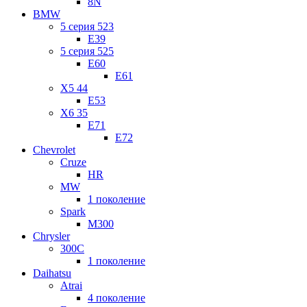
8N
BMW
5 серия 523
E39
5 серия 525
E60
E61
X5 44
E53
X6 35
E71
E72
Chevrolet
Cruze
HR
MW
1 поколение
Spark
M300
Chrysler
300C
1 поколение
Daihatsu
Atrai
4 поколение