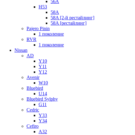
56A
H53
58A
58A [2-й рестайлинг]
58A [рестайлинг]
Pajero Pinin
1 поколение
RVR
1 поколение
Nissan
AD
Y10
Y11
Y12
Avenir
W10
Bluebird
U14
Bluebird Sylphy
G11
Cedric
Y33
Y34
Cefiro
A32