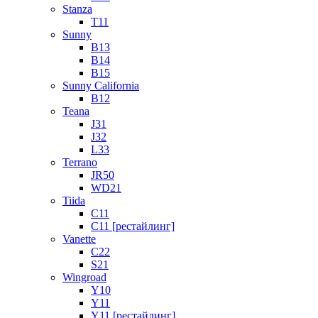
Stanza
T11
Sunny
B13
B14
B15
Sunny California
B12
Teana
J31
J32
L33
Terrano
JR50
WD21
Tiida
C11
C11 [рестайлинг]
Vanette
C22
S21
Wingroad
Y10
Y11
Y11 [рестайлинг]