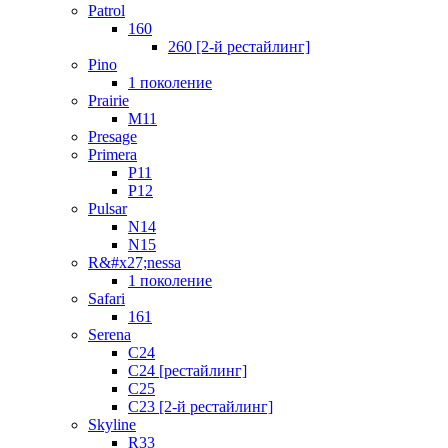
Patrol
160
260 [2-й рестайлинг]
Pino
1 поколение
Prairie
M11
Presage
Primera
P11
P12
Pulsar
N14
N15
R&#x27;nessa
1 поколение
Safari
161
Serena
C24
C24 [рестайлинг]
C25
С23 [2-й рестайлинг]
Skyline
R33