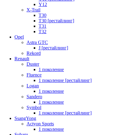
Y12
X-Trail
T30
T30 [рестайлинг]
T31
T32
Opel
Astra GTC
J [рестайлинг]
Rekord
Renault
Duster
1 поколение
Fluence
1 поколение [рестайлинг]
Logan
1 поколение
Sandero
1 поколение
Symbol
1 поколение [рестайлинг]
SsangYong
Actyon Sports
1 поколение
Subaru