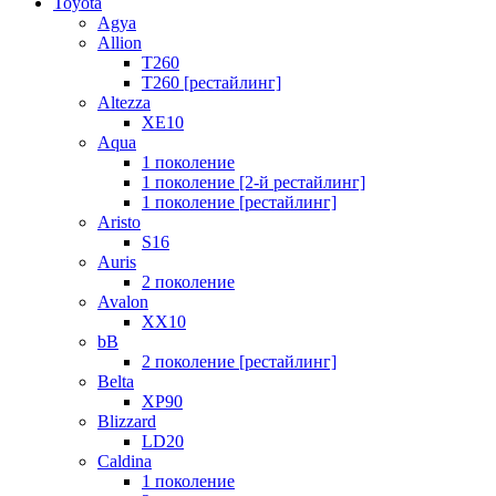
Toyota
Agya
Allion
T260
T260 [рестайлинг]
Altezza
XE10
Aqua
1 поколение
1 поколение [2-й рестайлинг]
1 поколение [рестайлинг]
Aristo
S16
Auris
2 поколение
Avalon
XX10
bB
2 поколение [рестайлинг]
Belta
XP90
Blizzard
LD20
Caldina
1 поколение