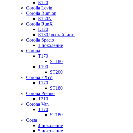
E120
Corolla Levin
Corolla Rumion
E150N
Corolla RunX
E120
E130 [рестайлинг]
Corolla Spacio
1 поколение
Corona
T170
ST180
T190
ST200
Corona EXiV
T170
ST180
Corona Premio
T210
Corona Van
T170
ST180
Corsa
4 поколение
5 поколение