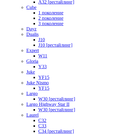
A32 [рестайлинг]
Cube
1 поколение
2 поколение
3 поколение
Dayz
Dualis
J10
J10 [рестайлинг]
Expert
W11
Gloria
Y33
Juke
YF15
Juke Nismo
YF15
Largo
W30 [рестайлинг]
Largo Highway Star II
W30 [рестайлинг]
Laurel
C32
C33
C34 [рестайлинг]