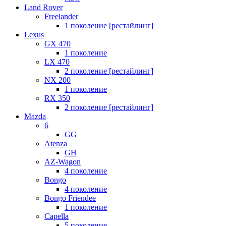
Land Rover
Freelander
1 поколение [рестайлинг]
Lexus
GX 470
1 поколение
LX 470
2 поколение [рестайлинг]
NX 200
1 поколение
RX 350
2 поколение [рестайлинг]
Mazda
6
GG
Atenza
GH
AZ-Wagon
4 поколение
Bongo
4 поколение
Bongo Friendee
1 поколение
Capella
5 поколение