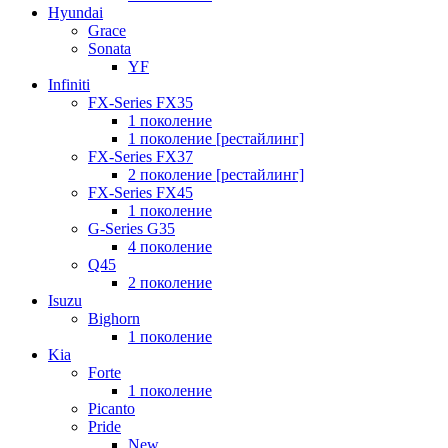
Hyundai
Grace
Sonata
YF
Infiniti
FX-Series FX35
1 поколение
1 поколение [рестайлинг]
FX-Series FX37
2 поколение [рестайлинг]
FX-Series FX45
1 поколение
G-Series G35
4 поколение
Q45
2 поколение
Isuzu
Bighorn
1 поколение
Kia
Forte
1 поколение
Picanto
Pride
New