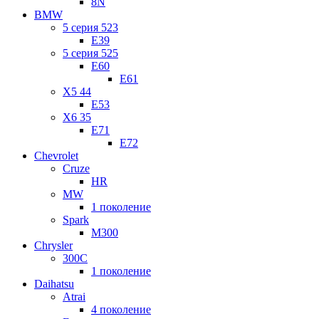
8N
BMW
5 серия 523
E39
5 серия 525
E60
E61
X5 44
E53
X6 35
E71
E72
Chevrolet
Cruze
HR
MW
1 поколение
Spark
M300
Chrysler
300C
1 поколение
Daihatsu
Atrai
4 поколение