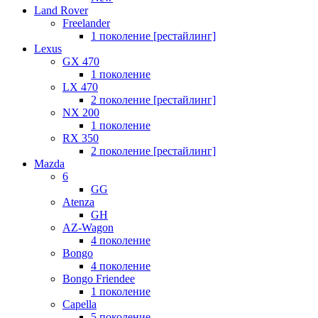
Land Rover
Freelander
1 поколение [рестайлинг]
Lexus
GX 470
1 поколение
LX 470
2 поколение [рестайлинг]
NX 200
1 поколение
RX 350
2 поколение [рестайлинг]
Mazda
6
GG
Atenza
GH
AZ-Wagon
4 поколение
Bongo
4 поколение
Bongo Friendee
1 поколение
Capella
5 поколение