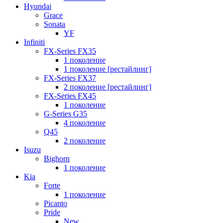
Hyundai
Grace
Sonata
YF
Infiniti
FX-Series FX35
1 поколение
1 поколение [рестайлинг]
FX-Series FX37
2 поколение [рестайлинг]
FX-Series FX45
1 поколение
G-Series G35
4 поколение
Q45
2 поколение
Isuzu
Bighorn
1 поколение
Kia
Forte
1 поколение
Picanto
Pride
New