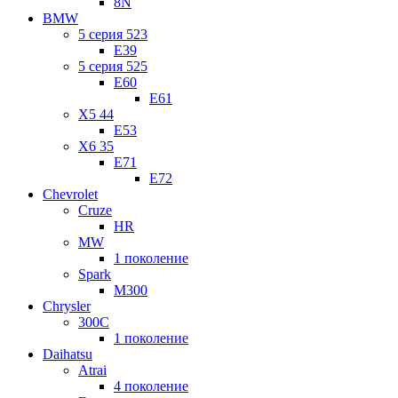
8N
BMW
5 серия 523
E39
5 серия 525
E60
E61
X5 44
E53
X6 35
E71
E72
Chevrolet
Cruze
HR
MW
1 поколение
Spark
M300
Chrysler
300C
1 поколение
Daihatsu
Atrai
4 поколение