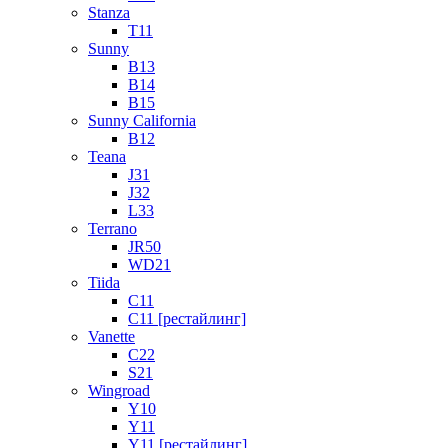
Stanza
T11
Sunny
B13
B14
B15
Sunny California
B12
Teana
J31
J32
L33
Terrano
JR50
WD21
Tiida
C11
C11 [рестайлинг]
Vanette
C22
S21
Wingroad
Y10
Y11
Y11 [рестайлинг]