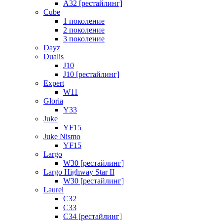
A32 [рестайлинг]
Cube
1 поколение
2 поколение
3 поколение
Dayz
Dualis
J10
J10 [рестайлинг]
Expert
W11
Gloria
Y33
Juke
YF15
Juke Nismo
YF15
Largo
W30 [рестайлинг]
Largo Highway Star II
W30 [рестайлинг]
Laurel
C32
C33
C34 [рестайлинг]