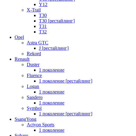
Y12
X-Trail
T30
T30 [рестайлинг]
T31
T32
Opel
Astra GTC
J [рестайлинг]
Rekord
Renault
Duster
1 поколение
Fluence
1 поколение [рестайлинг]
Logan
1 поколение
Sandero
1 поколение
Symbol
1 поколение [рестайлинг]
SsangYong
Actyon Sports
1 поколение
Subaru