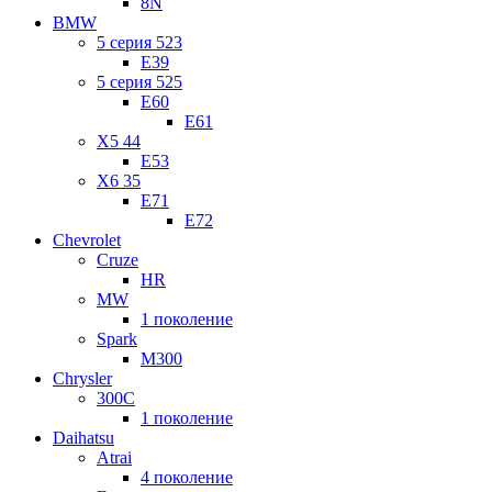
8N
BMW
5 серия 523
E39
5 серия 525
E60
E61
X5 44
E53
X6 35
E71
E72
Chevrolet
Cruze
HR
MW
1 поколение
Spark
M300
Chrysler
300C
1 поколение
Daihatsu
Atrai
4 поколение