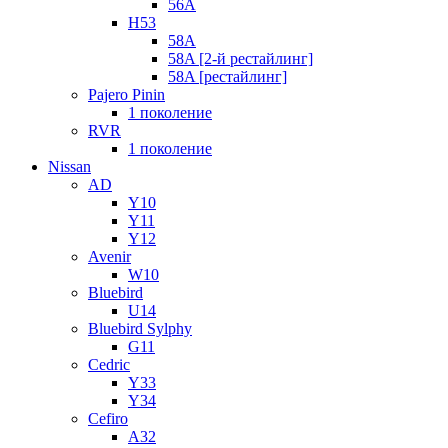
56A
H53
58A
58A [2-й рестайлинг]
58A [рестайлинг]
Pajero Pinin
1 поколение
RVR
1 поколение
Nissan
AD
Y10
Y11
Y12
Avenir
W10
Bluebird
U14
Bluebird Sylphy
G11
Cedric
Y33
Y34
Cefiro
A32