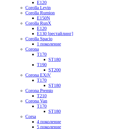
E120
Corolla Levin
Corolla Rumion
E150N
Corolla RunX
E120
E130 [рестайлинг]
Corolla Spacio
1 поколение
Corona
T170
ST180
T190
ST200
Corona EXiV
T170
ST180
Corona Premio
T210
Corona Van
T170
ST180
Corsa
4 поколение
5 поколение