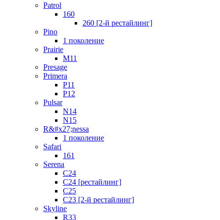
Patrol
160
260 [2-й рестайлинг]
Pino
1 поколение
Prairie
M11
Presage
Primera
P11
P12
Pulsar
N14
N15
R&#x27;nessa
1 поколение
Safari
161
Serena
C24
C24 [рестайлинг]
C25
С23 [2-й рестайлинг]
Skyline
R33