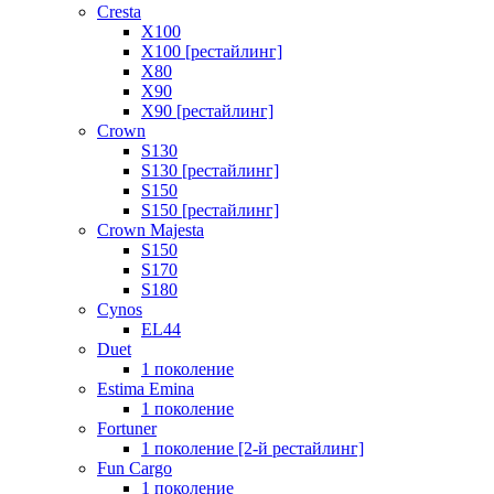
Cresta
X100
X100 [рестайлинг]
X80
X90
X90 [рестайлинг]
Crown
S130
S130 [рестайлинг]
S150
S150 [рестайлинг]
Crown Majesta
S150
S170
S180
Cynos
EL44
Duet
1 поколение
Estima Emina
1 поколение
Fortuner
1 поколение [2-й рестайлинг]
Fun Cargo
1 поколение