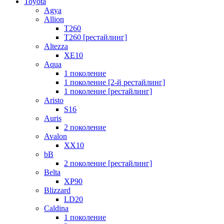
Toyota
Agya
Allion
T260
T260 [рестайлинг]
Altezza
XE10
Aqua
1 поколение
1 поколение [2-й рестайлинг]
1 поколение [рестайлинг]
Aristo
S16
Auris
2 поколение
Avalon
XX10
bB
2 поколение [рестайлинг]
Belta
XP90
Blizzard
LD20
Caldina
1 поколение