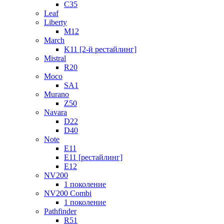
C35
Leaf
Liberty
M12
March
K11 [2-й рестайлинг]
Mistral
R20
Moco
SA1
Murano
Z50
Navara
D22
D40
Note
E11
E11 [рестайлинг]
E12
NV200
1 поколение
NV200 Combi
1 поколение
Pathfinder
R51