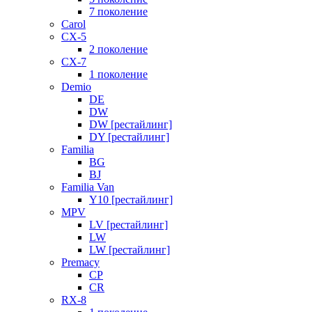
7 поколение
Carol
CX-5
2 поколение
CX-7
1 поколение
Demio
DE
DW
DW [рестайлинг]
DY [рестайлинг]
Familia
BG
BJ
Familia Van
Y10 [рестайлинг]
MPV
LV [рестайлинг]
LW
LW [рестайлинг]
Premacy
CP
CR
RX-8