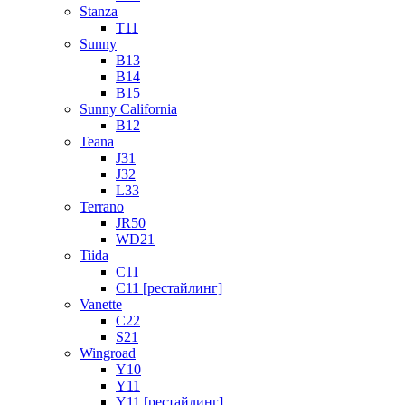
Stanza
T11
Sunny
B13
B14
B15
Sunny California
B12
Teana
J31
J32
L33
Terrano
JR50
WD21
Tiida
C11
C11 [рестайлинг]
Vanette
C22
S21
Wingroad
Y10
Y11
Y11 [рестайлинг]