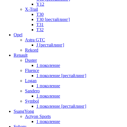
Y12
X-Trail
T30
T30 [рестайлинг]
T31
T32
Opel
Astra GTC
J [рестайлинг]
Rekord
Renault
Duster
1 поколение
Fluence
1 поколение [рестайлинг]
Logan
1 поколение
Sandero
1 поколение
Symbol
1 поколение [рестайлинг]
SsangYong
Actyon Sports
1 поколение
Subaru