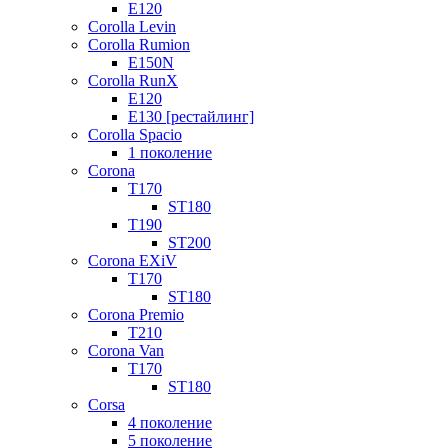
E120
Corolla Levin
Corolla Rumion
E150N
Corolla RunX
E120
E130 [рестайлинг]
Corolla Spacio
1 поколение
Corona
T170
ST180
T190
ST200
Corona EXiV
T170
ST180
Corona Premio
T210
Corona Van
T170
ST180
Corsa
4 поколение
5 поколение