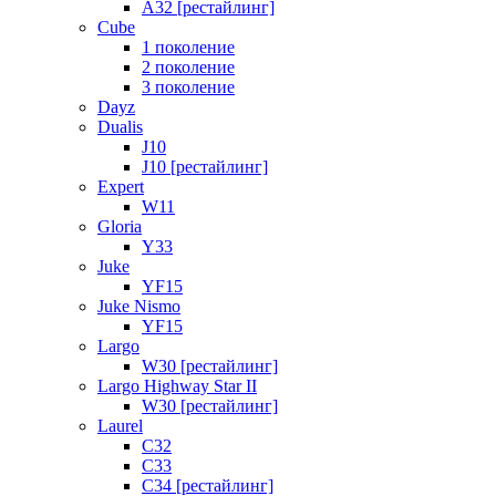
A32 [рестайлинг]
Cube
1 поколение
2 поколение
3 поколение
Dayz
Dualis
J10
J10 [рестайлинг]
Expert
W11
Gloria
Y33
Juke
YF15
Juke Nismo
YF15
Largo
W30 [рестайлинг]
Largo Highway Star II
W30 [рестайлинг]
Laurel
C32
C33
C34 [рестайлинг]