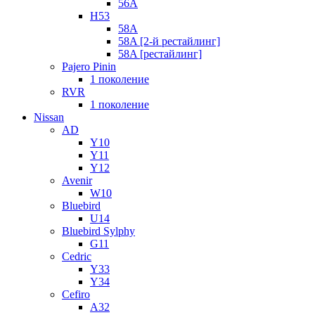
56A
H53
58A
58A [2-й рестайлинг]
58A [рестайлинг]
Pajero Pinin
1 поколение
RVR
1 поколение
Nissan
AD
Y10
Y11
Y12
Avenir
W10
Bluebird
U14
Bluebird Sylphy
G11
Cedric
Y33
Y34
Cefiro
A32