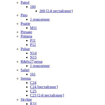
Patrol
160
260 [2-й рестайлинг]
Pino
1 поколение
Prairie
M11
Presage
Primera
P11
P12
Pulsar
N14
N15
R&#x27;nessa
1 поколение
Safari
161
Serena
C24
C24 [рестайлинг]
C25
С23 [2-й рестайлинг]
Skyline
R33