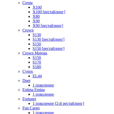
Cresta
X100
X100 [рестайлинг]
X80
X90
X90 [рестайлинг]
Crown
S130
S130 [рестайлинг]
S150
S150 [рестайлинг]
Crown Majesta
S150
S170
S180
Cynos
EL44
Duet
1 поколение
Estima Emina
1 поколение
Fortuner
1 поколение [2-й рестайлинг]
Fun Cargo
1 поколение