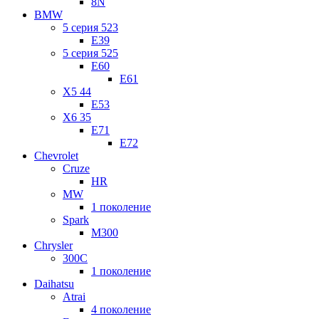
8N
BMW
5 серия 523
E39
5 серия 525
E60
E61
X5 44
E53
X6 35
E71
E72
Chevrolet
Cruze
HR
MW
1 поколение
Spark
M300
Chrysler
300C
1 поколение
Daihatsu
Atrai
4 поколение