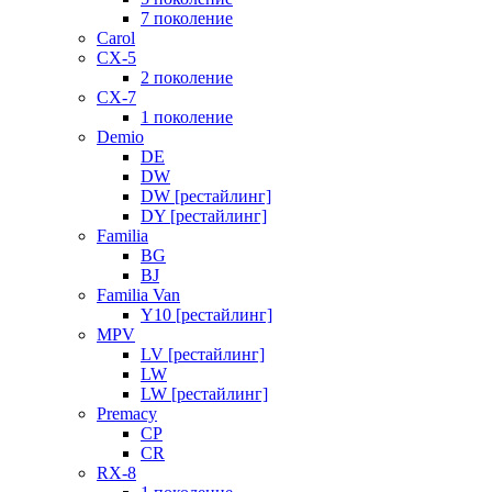
7 поколение
Carol
CX-5
2 поколение
CX-7
1 поколение
Demio
DE
DW
DW [рестайлинг]
DY [рестайлинг]
Familia
BG
BJ
Familia Van
Y10 [рестайлинг]
MPV
LV [рестайлинг]
LW
LW [рестайлинг]
Premacy
CP
CR
RX-8