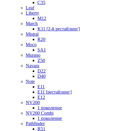
C35
Leaf
Liberty
M12
March
K11 [2-й рестайлинг]
Mistral
R20
Moco
SA1
Murano
Z50
Navara
D22
D40
Note
E11
E11 [рестайлинг]
E12
NV200
1 поколение
NV200 Combi
1 поколение
Pathfinder
R51