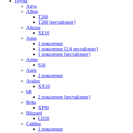
Toyota
Agya
Allion
T260
T260 [рестайлинг]
Altezza
XE10
Aqua
1 поколение
1 поколение [2-й рестайлинг]
1 поколение [рестайлинг]
Aristo
S16
Auris
2 поколение
Avalon
XX10
bB
2 поколение [рестайлинг]
Belta
XP90
Blizzard
LD20
Caldina
1 поколение