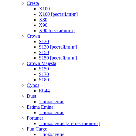
Cresta
X100
X100 [рестайлинг]
X80
X90
X90 [рестайлинг]
Crown
S130
S130 [рестайлинг]
S150
S150 [рестайлинг]
Crown Majesta
S150
S170
S180
Cynos
EL44
Duet
1 поколение
Estima Emina
1 поколение
Fortuner
1 поколение [2-й рестайлинг]
Fun Cargo
1 поколение