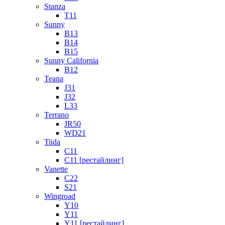
Stanza
T11
Sunny
B13
B14
B15
Sunny California
B12
Teana
J31
J32
L33
Terrano
JR50
WD21
Tiida
C11
C11 [рестайлинг]
Vanette
C22
S21
Wingroad
Y10
Y11
Y11 [рестайлинг]