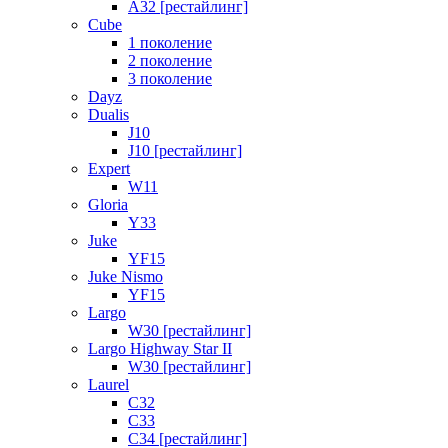
A32 [рестайлинг]
Cube
1 поколение
2 поколение
3 поколение
Dayz
Dualis
J10
J10 [рестайлинг]
Expert
W11
Gloria
Y33
Juke
YF15
Juke Nismo
YF15
Largo
W30 [рестайлинг]
Largo Highway Star II
W30 [рестайлинг]
Laurel
C32
C33
C34 [рестайлинг]