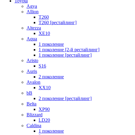
Toyota
Agya
Allion
T260
T260 [рестайлинг]
Altezza
XE10
Aqua
1 поколение
1 поколение [2-й рестайлинг]
1 поколение [рестайлинг]
Aristo
S16
Auris
2 поколение
Avalon
XX10
bB
2 поколение [рестайлинг]
Belta
XP90
Blizzard
LD20
Caldina
1 поколение