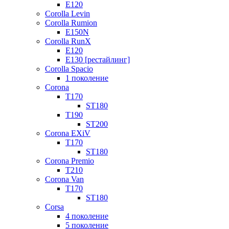
E120
Corolla Levin
Corolla Rumion
E150N
Corolla RunX
E120
E130 [рестайлинг]
Corolla Spacio
1 поколение
Corona
T170
ST180
T190
ST200
Corona EXiV
T170
ST180
Corona Premio
T210
Corona Van
T170
ST180
Corsa
4 поколение
5 поколение