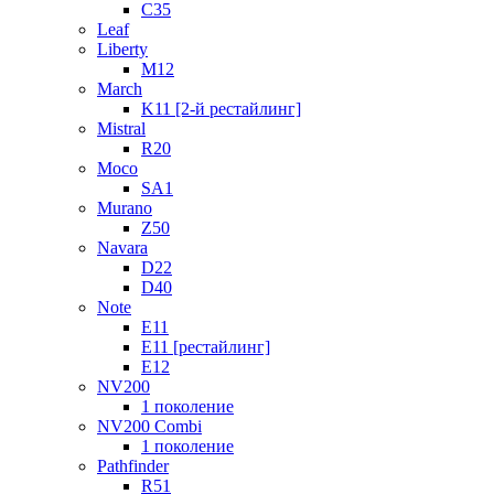
C35
Leaf
Liberty
M12
March
K11 [2-й рестайлинг]
Mistral
R20
Moco
SA1
Murano
Z50
Navara
D22
D40
Note
E11
E11 [рестайлинг]
E12
NV200
1 поколение
NV200 Combi
1 поколение
Pathfinder
R51