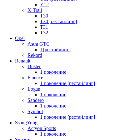
Y12
X-Trail
T30
T30 [рестайлинг]
T31
T32
Opel
Astra GTC
J [рестайлинг]
Rekord
Renault
Duster
1 поколение
Fluence
1 поколение [рестайлинг]
Logan
1 поколение
Sandero
1 поколение
Symbol
1 поколение [рестайлинг]
SsangYong
Actyon Sports
1 поколение
Subaru