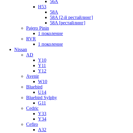
56A
H53
58A
58A [2-й рестайлинг]
58A [рестайлинг]
Pajero Pinin
1 поколение
RVR
1 поколение
Nissan
AD
Y10
Y11
Y12
Avenir
W10
Bluebird
U14
Bluebird Sylphy
G11
Cedric
Y33
Y34
Cefiro
A32