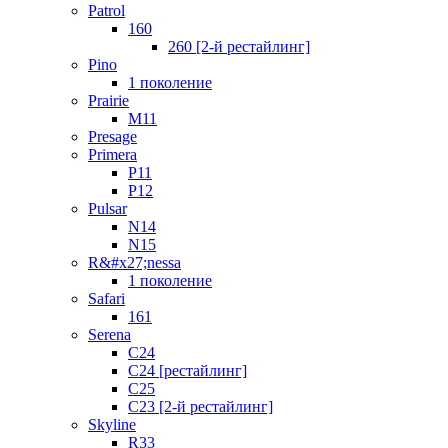
Patrol
160
260 [2-й рестайлинг]
Pino
1 поколение
Prairie
M11
Presage
Primera
P11
P12
Pulsar
N14
N15
R&#x27;nessa
1 поколение
Safari
161
Serena
C24
C24 [рестайлинг]
C25
С23 [2-й рестайлинг]
Skyline
R33