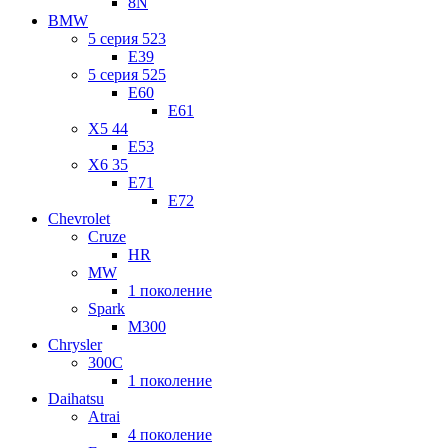
8N
BMW
5 серия 523
E39
5 серия 525
E60
E61
X5 44
E53
X6 35
E71
E72
Chevrolet
Cruze
HR
MW
1 поколение
Spark
M300
Chrysler
300C
1 поколение
Daihatsu
Atrai
4 поколение