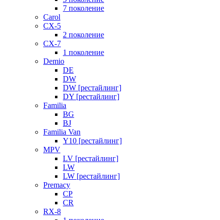
7 поколение
Carol
CX-5
2 поколение
CX-7
1 поколение
Demio
DE
DW
DW [рестайлинг]
DY [рестайлинг]
Familia
BG
BJ
Familia Van
Y10 [рестайлинг]
MPV
LV [рестайлинг]
LW
LW [рестайлинг]
Premacy
CP
CR
RX-8