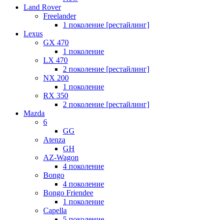
Land Rover
Freelander
1 поколение [рестайлинг]
Lexus
GX 470
1 поколение
LX 470
2 поколение [рестайлинг]
NX 200
1 поколение
RX 350
2 поколение [рестайлинг]
Mazda
6
GG
Atenza
GH
AZ-Wagon
4 поколение
Bongo
4 поколение
Bongo Friendee
1 поколение
Capella
5 поколение