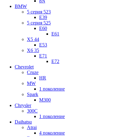
8N
BMW
5 серия 523
E39
5 серия 525
E60
E61
X5 44
E53
X6 35
E71
E72
Chevrolet
Cruze
HR
MW
1 поколение
Spark
M300
Chrysler
300C
1 поколение
Daihatsu
Atrai
4 поколение