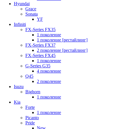
Hyundai
Grace
Sonata
YF
Infiniti
FX-Series FX35
1 поколение
1 поколение [рестайлинг]
FX-Series FX37
2 поколение [рестайлинг]
FX-Series FX45
1 поколение
G-Series G35
4 поколение
Q45
2 поколение
Isuzu
Bighorn
1 поколение
Kia
Forte
1 поколение
Picanto
Pride
New