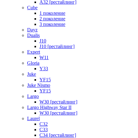
A32 [рестайлинг]
Cube
1 поколение
2 поколение
3 поколение
Dayz
Dualis
J10
J10 [рестайлинг]
Expert
W11
Gloria
Y33
Juke
YF15
Juke Nismo
YF15
Largo
W30 [рестайлинг]
Largo Highway Star II
W30 [рестайлинг]
Laurel
C32
C33
C34 [рестайлинг]