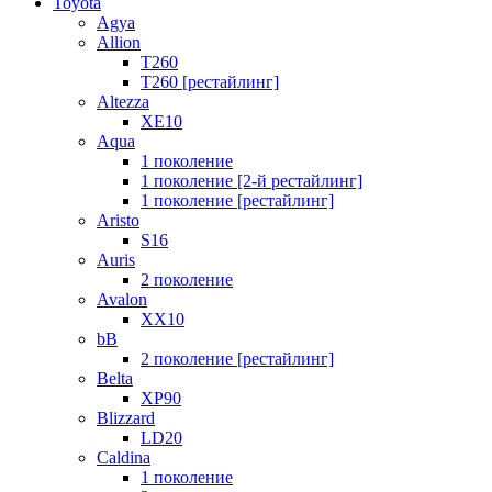
Toyota
Agya
Allion
T260
T260 [рестайлинг]
Altezza
XE10
Aqua
1 поколение
1 поколение [2-й рестайлинг]
1 поколение [рестайлинг]
Aristo
S16
Auris
2 поколение
Avalon
XX10
bB
2 поколение [рестайлинг]
Belta
XP90
Blizzard
LD20
Caldina
1 поколение