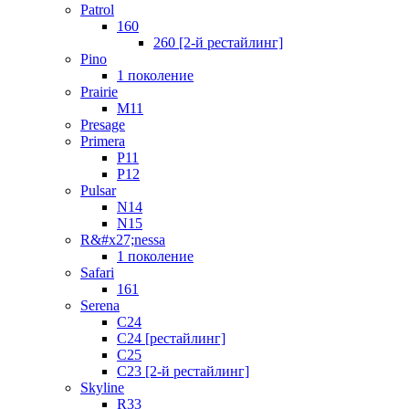
Patrol
160
260 [2-й рестайлинг]
Pino
1 поколение
Prairie
M11
Presage
Primera
P11
P12
Pulsar
N14
N15
R&#x27;nessa
1 поколение
Safari
161
Serena
C24
C24 [рестайлинг]
C25
С23 [2-й рестайлинг]
Skyline
R33