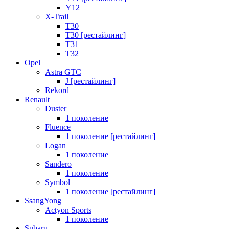
Y12
X-Trail
T30
T30 [рестайлинг]
T31
T32
Opel
Astra GTC
J [рестайлинг]
Rekord
Renault
Duster
1 поколение
Fluence
1 поколение [рестайлинг]
Logan
1 поколение
Sandero
1 поколение
Symbol
1 поколение [рестайлинг]
SsangYong
Actyon Sports
1 поколение
Subaru