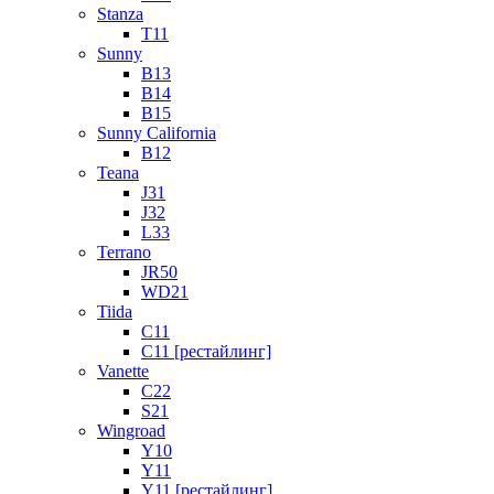
Stanza
T11
Sunny
B13
B14
B15
Sunny California
B12
Teana
J31
J32
L33
Terrano
JR50
WD21
Tiida
C11
C11 [рестайлинг]
Vanette
C22
S21
Wingroad
Y10
Y11
Y11 [рестайлинг]