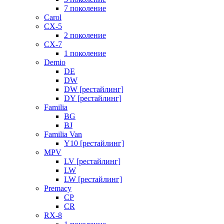
7 поколение
Carol
CX-5
2 поколение
CX-7
1 поколение
Demio
DE
DW
DW [рестайлинг]
DY [рестайлинг]
Familia
BG
BJ
Familia Van
Y10 [рестайлинг]
MPV
LV [рестайлинг]
LW
LW [рестайлинг]
Premacy
CP
CR
RX-8