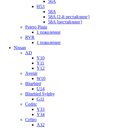
56A
H53
58A
58A [2-й рестайлинг]
58A [рестайлинг]
Pajero Pinin
1 поколение
RVR
1 поколение
Nissan
AD
Y10
Y11
Y12
Avenir
W10
Bluebird
U14
Bluebird Sylphy
G11
Cedric
Y33
Y34
Cefiro
A32