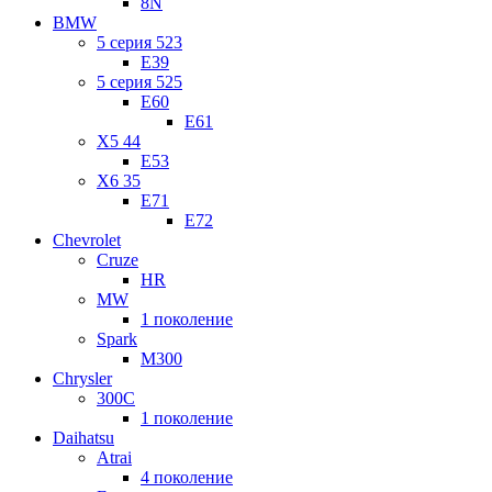
8N
BMW
5 серия 523
E39
5 серия 525
E60
E61
X5 44
E53
X6 35
E71
E72
Chevrolet
Cruze
HR
MW
1 поколение
Spark
M300
Chrysler
300C
1 поколение
Daihatsu
Atrai
4 поколение