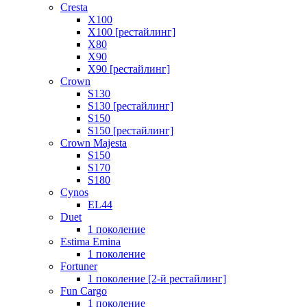
Cresta
X100
X100 [рестайлинг]
X80
X90
X90 [рестайлинг]
Crown
S130
S130 [рестайлинг]
S150
S150 [рестайлинг]
Crown Majesta
S150
S170
S180
Cynos
EL44
Duet
1 поколение
Estima Emina
1 поколение
Fortuner
1 поколение [2-й рестайлинг]
Fun Cargo
1 поколение