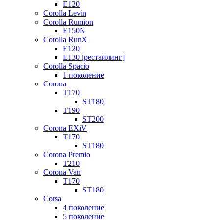
E120
Corolla Levin
Corolla Rumion
E150N
Corolla RunX
E120
E130 [рестайлинг]
Corolla Spacio
1 поколение
Corona
T170
ST180
T190
ST200
Corona EXiV
T170
ST180
Corona Premio
T210
Corona Van
T170
ST180
Corsa
4 поколение
5 поколение