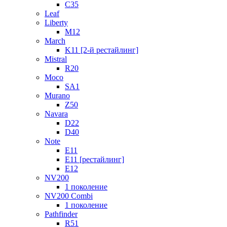
C35
Leaf
Liberty
M12
March
K11 [2-й рестайлинг]
Mistral
R20
Moco
SA1
Murano
Z50
Navara
D22
D40
Note
E11
E11 [рестайлинг]
E12
NV200
1 поколение
NV200 Combi
1 поколение
Pathfinder
R51