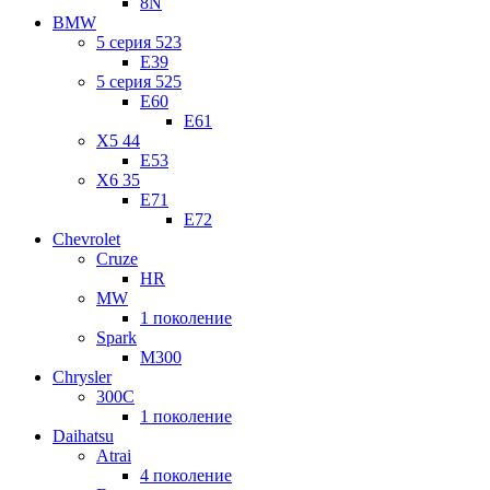
8N
BMW
5 серия 523
E39
5 серия 525
E60
E61
X5 44
E53
X6 35
E71
E72
Chevrolet
Cruze
HR
MW
1 поколение
Spark
M300
Chrysler
300C
1 поколение
Daihatsu
Atrai
4 поколение