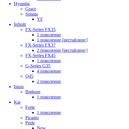
Hyundai
Grace
Sonata
YF
Infiniti
FX-Series FX35
1 поколение
1 поколение [рестайлинг]
FX-Series FX37
2 поколение [рестайлинг]
FX-Series FX45
1 поколение
G-Series G35
4 поколение
Q45
2 поколение
Isuzu
Bighorn
1 поколение
Kia
Forte
1 поколение
Picanto
Pride
New