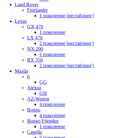
Land Rover
Freelander
1 поколение [рестайлинг]
Lexus
GX 470
1 поколение
LX 470
2 поколение [рестайлинг]
NX 200
1 поколение
RX 350
2 поколение [рестайлинг]
Mazda
6
GG
Atenza
GH
AZ-Wagon
4 поколение
Bongo
4 поколение
Bongo Friendee
1 поколение
Capella
5 поколение