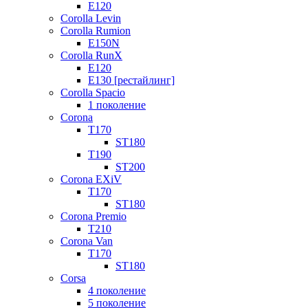
E120
Corolla Levin
Corolla Rumion
E150N
Corolla RunX
E120
E130 [рестайлинг]
Corolla Spacio
1 поколение
Corona
T170
ST180
T190
ST200
Corona EXiV
T170
ST180
Corona Premio
T210
Corona Van
T170
ST180
Corsa
4 поколение
5 поколение