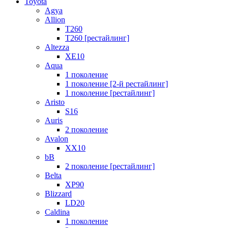
Toyota
Agya
Allion
T260
T260 [рестайлинг]
Altezza
XE10
Aqua
1 поколение
1 поколение [2-й рестайлинг]
1 поколение [рестайлинг]
Aristo
S16
Auris
2 поколение
Avalon
XX10
bB
2 поколение [рестайлинг]
Belta
XP90
Blizzard
LD20
Caldina
1 поколение