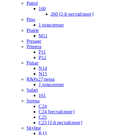
Patrol
160
260 [2-й рестайлинг]
Pino
1 поколение
Prairie
M11
Presage
Primera
P11
P12
Pulsar
N14
N15
R&#x27;nessa
1 поколение
Safari
161
Serena
C24
C24 [рестайлинг]
C25
С23 [2-й рестайлинг]
Skyline
R33