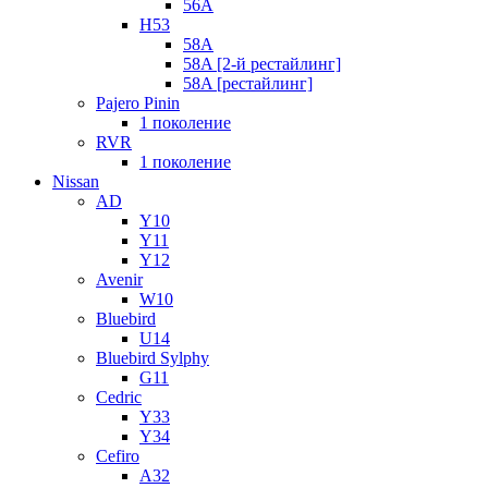
56A
H53
58A
58A [2-й рестайлинг]
58A [рестайлинг]
Pajero Pinin
1 поколение
RVR
1 поколение
Nissan
AD
Y10
Y11
Y12
Avenir
W10
Bluebird
U14
Bluebird Sylphy
G11
Cedric
Y33
Y34
Cefiro
A32