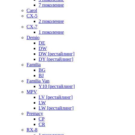
7 поколение
Carol
CX-5
2 поколение
CX-7
1 поколение
Demio
DE
DW
DW [рестайлинг]
DY [рестайлинг]
Familia
BG
BJ
Familia Van
Y10 [рестайлинг]
MPV
LV [рестайлинг]
LW
LW [рестайлинг]
Premacy
CP
CR
RX-8