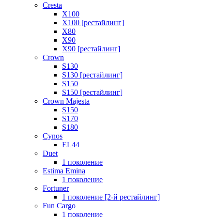
Cresta
X100
X100 [рестайлинг]
X80
X90
X90 [рестайлинг]
Crown
S130
S130 [рестайлинг]
S150
S150 [рестайлинг]
Crown Majesta
S150
S170
S180
Cynos
EL44
Duet
1 поколение
Estima Emina
1 поколение
Fortuner
1 поколение [2-й рестайлинг]
Fun Cargo
1 поколение