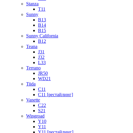
Stanza
T11
Sunny
B13
B14
B15
Sunny California
B12
Teana
J31
J32
L33
Terrano
JR50
WD21
Tiida
C11
C11 [рестайлинг]
Vanette
C22
S21
Wingroad
Y10
Y11
Y11 [рестайлинг]