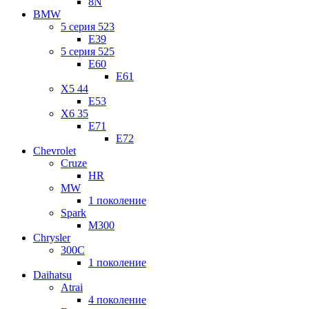
8N
BMW
5 серия 523
E39
5 серия 525
E60
E61
X5 44
E53
X6 35
E71
E72
Chevrolet
Cruze
HR
MW
1 поколение
Spark
M300
Chrysler
300C
1 поколение
Daihatsu
Atrai
4 поколение