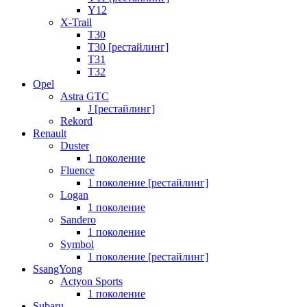
Y12
X-Trail
T30
T30 [рестайлинг]
T31
T32
Opel
Astra GTC
J [рестайлинг]
Rekord
Renault
Duster
1 поколение
Fluence
1 поколение [рестайлинг]
Logan
1 поколение
Sandero
1 поколение
Symbol
1 поколение [рестайлинг]
SsangYong
Actyon Sports
1 поколение
Subaru