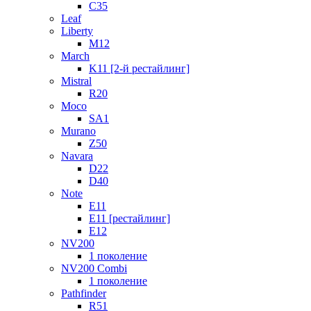
C35
Leaf
Liberty
M12
March
K11 [2-й рестайлинг]
Mistral
R20
Moco
SA1
Murano
Z50
Navara
D22
D40
Note
E11
E11 [рестайлинг]
E12
NV200
1 поколение
NV200 Combi
1 поколение
Pathfinder
R51