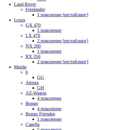
Land Rover
Freelander
1 поколение [рестайлинг]
Lexus
GX 470
1 поколение
LX 470
2 поколение [рестайлинг]
NX 200
1 поколение
RX 350
2 поколение [рестайлинг]
Mazda
6
GG
Atenza
GH
AZ-Wagon
4 поколение
Bongo
4 поколение
Bongo Friendee
1 поколение
Capella
5 поколение