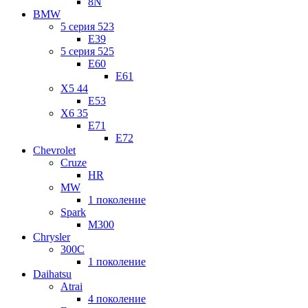
8N
BMW
5 серия 523
E39
5 серия 525
E60
E61
X5 44
E53
X6 35
E71
E72
Chevrolet
Cruze
HR
MW
1 поколение
Spark
M300
Chrysler
300C
1 поколение
Daihatsu
Atrai
4 поколение