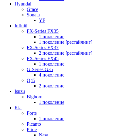
Hyundai
Grace
Sonata
YF
Infiniti
FX-Series FX35
1 поколение
1 поколение [рестайлинг]
FX-Series FX37
2 поколение [рестайлинг]
FX-Series FX45
1 поколение
G-Series G35
4 поколение
Q45
2 поколение
Isuzu
Bighorn
1 поколение
Kia
Forte
1 поколение
Picanto
Pride
New