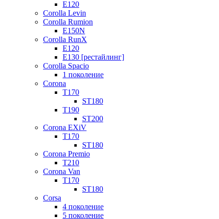
E120
Corolla Levin
Corolla Rumion
E150N
Corolla RunX
E120
E130 [рестайлинг]
Corolla Spacio
1 поколение
Corona
T170
ST180
T190
ST200
Corona EXiV
T170
ST180
Corona Premio
T210
Corona Van
T170
ST180
Corsa
4 поколение
5 поколение