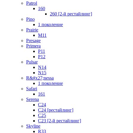
Patrol
160
260 [2-й рестайлинг]
Pino
1 поколение
Prairie
M11
Presage
Primera
P11
P12
Pulsar
N14
N15
R&#x27;nessa
1 поколение
Safari
161
Serena
C24
C24 [рестайлинг]
C25
С23 [2-й рестайлинг]
Skyline
R33