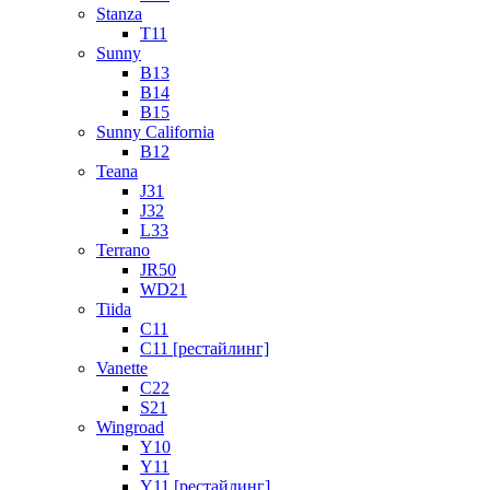
Stanza
T11
Sunny
B13
B14
B15
Sunny California
B12
Teana
J31
J32
L33
Terrano
JR50
WD21
Tiida
C11
C11 [рестайлинг]
Vanette
C22
S21
Wingroad
Y10
Y11
Y11 [рестайлинг]