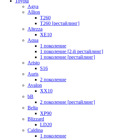
Toyota
Agya
Allion
T260
T260 [рестайлинг]
Altezza
XE10
Aqua
1 поколение
1 поколение [2-й рестайлинг]
1 поколение [рестайлинг]
Aristo
S16
Auris
2 поколение
Avalon
XX10
bB
2 поколение [рестайлинг]
Belta
XP90
Blizzard
LD20
Caldina
1 поколение