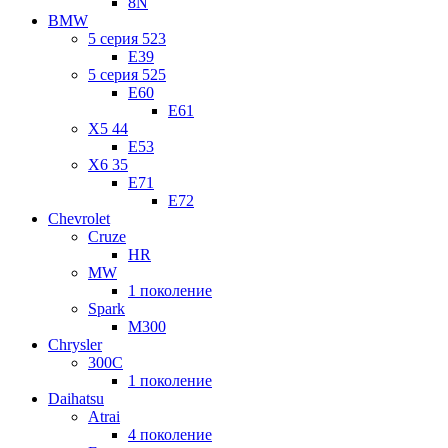
8N
BMW
5 серия 523
E39
5 серия 525
E60
E61
X5 44
E53
X6 35
E71
E72
Chevrolet
Cruze
HR
MW
1 поколение
Spark
M300
Chrysler
300C
1 поколение
Daihatsu
Atrai
4 поколение