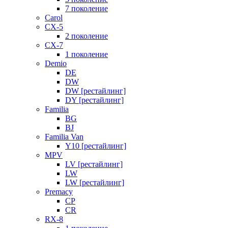
7 поколение
Carol
CX-5
2 поколение
CX-7
1 поколение
Demio
DE
DW
DW [рестайлинг]
DY [рестайлинг]
Familia
BG
BJ
Familia Van
Y10 [рестайлинг]
MPV
LV [рестайлинг]
LW
LW [рестайлинг]
Premacy
CP
CR
RX-8