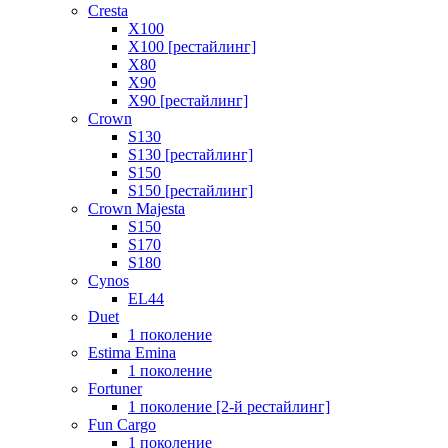
Cresta
X100
X100 [рестайлинг]
X80
X90
X90 [рестайлинг]
Crown
S130
S130 [рестайлинг]
S150
S150 [рестайлинг]
Crown Majesta
S150
S170
S180
Cynos
EL44
Duet
1 поколение
Estima Emina
1 поколение
Fortuner
1 поколение [2-й рестайлинг]
Fun Cargo
1 поколение