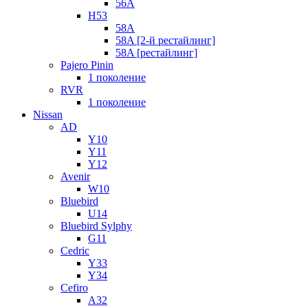
56A
H53
58A
58A [2-й рестайлинг]
58A [рестайлинг]
Pajero Pinin
1 поколение
RVR
1 поколение
Nissan
AD
Y10
Y11
Y12
Avenir
W10
Bluebird
U14
Bluebird Sylphy
G11
Cedric
Y33
Y34
Cefiro
A32