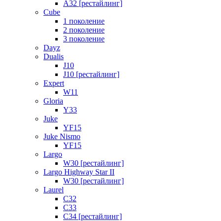
A32 [рестайлинг]
Cube
1 поколение
2 поколение
3 поколение
Dayz
Dualis
J10
J10 [рестайлинг]
Expert
W11
Gloria
Y33
Juke
YF15
Juke Nismo
YF15
Largo
W30 [рестайлинг]
Largo Highway Star II
W30 [рестайлинг]
Laurel
C32
C33
C34 [рестайлинг]