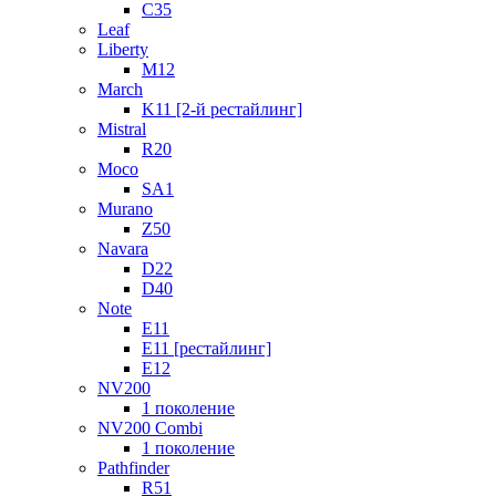
C35
Leaf
Liberty
M12
March
K11 [2-й рестайлинг]
Mistral
R20
Moco
SA1
Murano
Z50
Navara
D22
D40
Note
E11
E11 [рестайлинг]
E12
NV200
1 поколение
NV200 Combi
1 поколение
Pathfinder
R51