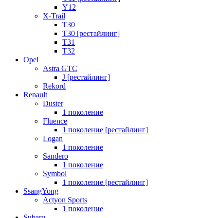
Y12
X-Trail
T30
T30 [рестайлинг]
T31
T32
Opel
Astra GTC
J [рестайлинг]
Rekord
Renault
Duster
1 поколение
Fluence
1 поколение [рестайлинг]
Logan
1 поколение
Sandero
1 поколение
Symbol
1 поколение [рестайлинг]
SsangYong
Actyon Sports
1 поколение
Subaru