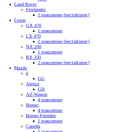
Land Rover
Freelander
1 поколение [рестайлинг]
Lexus
GX 470
1 поколение
LX 470
2 поколение [рестайлинг]
NX 200
1 поколение
RX 350
2 поколение [рестайлинг]
Mazda
6
GG
Atenza
GH
AZ-Wagon
4 поколение
Bongo
4 поколение
Bongo Friendee
1 поколение
Capella
5 поколение