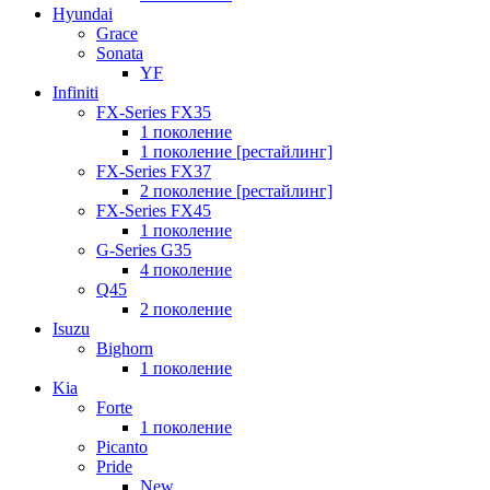
Hyundai
Grace
Sonata
YF
Infiniti
FX-Series FX35
1 поколение
1 поколение [рестайлинг]
FX-Series FX37
2 поколение [рестайлинг]
FX-Series FX45
1 поколение
G-Series G35
4 поколение
Q45
2 поколение
Isuzu
Bighorn
1 поколение
Kia
Forte
1 поколение
Picanto
Pride
New