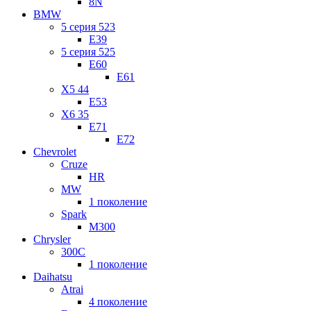
8N
BMW
5 серия 523
E39
5 серия 525
E60
E61
X5 44
E53
X6 35
E71
E72
Chevrolet
Cruze
HR
MW
1 поколение
Spark
M300
Chrysler
300C
1 поколение
Daihatsu
Atrai
4 поколение