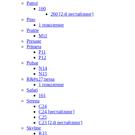
Patrol
160
260 [2-й рестайлинг]
Pino
1 поколение
Prairie
M11
Presage
Primera
P11
P12
Pulsar
N14
N15
R&#x27;nessa
1 поколение
Safari
161
Serena
C24
C24 [рестайлинг]
C25
С23 [2-й рестайлинг]
Skyline
R33