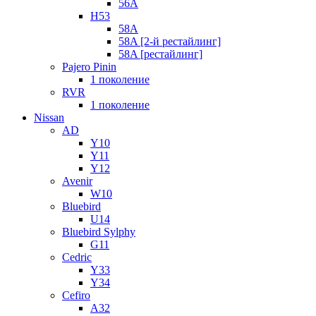
56A
H53
58A
58A [2-й рестайлинг]
58A [рестайлинг]
Pajero Pinin
1 поколение
RVR
1 поколение
Nissan
AD
Y10
Y11
Y12
Avenir
W10
Bluebird
U14
Bluebird Sylphy
G11
Cedric
Y33
Y34
Cefiro
A32