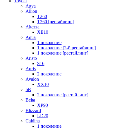
Toyota
Agya
Allion
T260
T260 [рестайлинг]
Altezza
XE10
Aqua
1 поколение
1 поколение [2-й рестайлинг]
1 поколение [рестайлинг]
Aristo
S16
Auris
2 поколение
Avalon
XX10
bB
2 поколение [рестайлинг]
Belta
XP90
Blizzard
LD20
Caldina
1 поколение