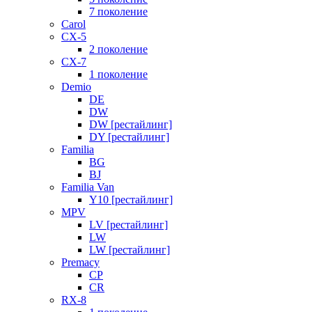
7 поколение
Carol
CX-5
2 поколение
CX-7
1 поколение
Demio
DE
DW
DW [рестайлинг]
DY [рестайлинг]
Familia
BG
BJ
Familia Van
Y10 [рестайлинг]
MPV
LV [рестайлинг]
LW
LW [рестайлинг]
Premacy
CP
CR
RX-8