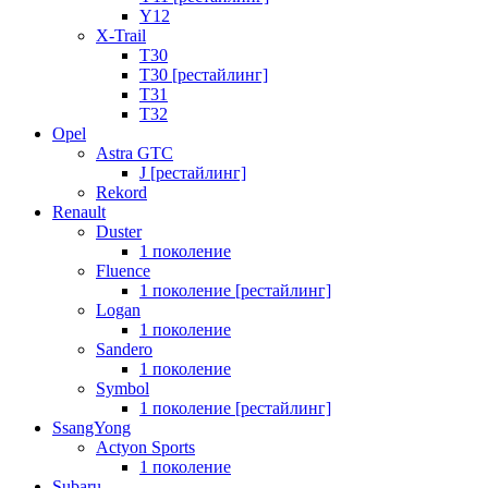
Y12
X-Trail
T30
T30 [рестайлинг]
T31
T32
Opel
Astra GTC
J [рестайлинг]
Rekord
Renault
Duster
1 поколение
Fluence
1 поколение [рестайлинг]
Logan
1 поколение
Sandero
1 поколение
Symbol
1 поколение [рестайлинг]
SsangYong
Actyon Sports
1 поколение
Subaru