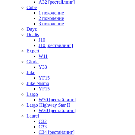
A32 [рестайлинг]
Cube
1 поколение
2 поколение
3 поколение
Dayz
Dualis
J10
J10 [рестайлинг]
Expert
W11
Gloria
Y33
Juke
YF15
Juke Nismo
YF15
Largo
W30 [рестайлинг]
Largo Highway Star II
W30 [рестайлинг]
Laurel
C32
C33
C34 [рестайлинг]