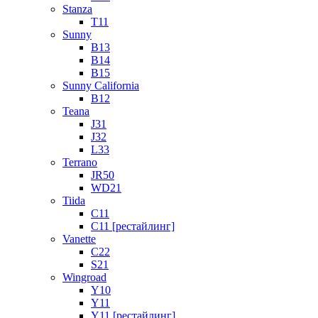
Stanza
T11
Sunny
B13
B14
B15
Sunny California
B12
Teana
J31
J32
L33
Terrano
JR50
WD21
Tiida
C11
C11 [рестайлинг]
Vanette
C22
S21
Wingroad
Y10
Y11
Y11 [рестайлинг]