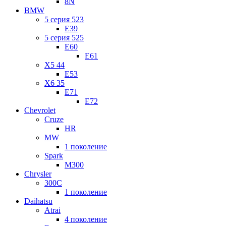
8N
BMW
5 серия 523
E39
5 серия 525
E60
E61
X5 44
E53
X6 35
E71
E72
Chevrolet
Cruze
HR
MW
1 поколение
Spark
M300
Chrysler
300C
1 поколение
Daihatsu
Atrai
4 поколение