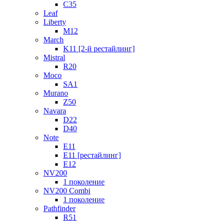
C35
Leaf
Liberty
M12
March
K11 [2-й рестайлинг]
Mistral
R20
Moco
SA1
Murano
Z50
Navara
D22
D40
Note
E11
E11 [рестайлинг]
E12
NV200
1 поколение
NV200 Combi
1 поколение
Pathfinder
R51