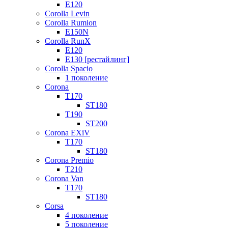
E120
Corolla Levin
Corolla Rumion
E150N
Corolla RunX
E120
E130 [рестайлинг]
Corolla Spacio
1 поколение
Corona
T170
ST180
T190
ST200
Corona EXiV
T170
ST180
Corona Premio
T210
Corona Van
T170
ST180
Corsa
4 поколение
5 поколение