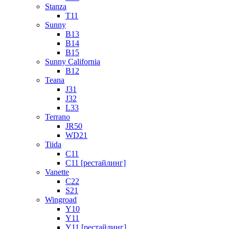
Stanza
T11
Sunny
B13
B14
B15
Sunny California
B12
Teana
J31
J32
L33
Terrano
JR50
WD21
Tiida
C11
C11 [рестайлинг]
Vanette
C22
S21
Wingroad
Y10
Y11
Y11 [рестайлинг]