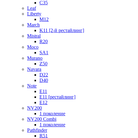
C35
Leaf
Liberty
M12
March
K11 [2-й рестайлинг]
Mistral
R20
Moco
SA1
Murano
Z50
Navara
D22
D40
Note
E11
E11 [рестайлинг]
E12
NV200
1 поколение
NV200 Combi
1 поколение
Pathfinder
R51