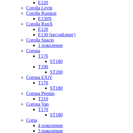
E120
Corolla Levin
Corolla Rumion
E150N
Corolla RunX
E120
E130 [рестайлинг]
Corolla Spacio
1 поколение
Corona
T170
ST180
T190
ST200
Corona EXiV
T170
ST180
Corona Premio
T210
Corona Van
T170
ST180
Corsa
4 поколение
5 поколение