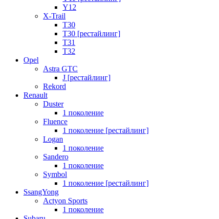
Y12
X-Trail
T30
T30 [рестайлинг]
T31
T32
Opel
Astra GTC
J [рестайлинг]
Rekord
Renault
Duster
1 поколение
Fluence
1 поколение [рестайлинг]
Logan
1 поколение
Sandero
1 поколение
Symbol
1 поколение [рестайлинг]
SsangYong
Actyon Sports
1 поколение
Subaru