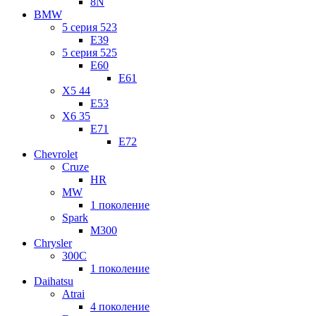
8N
BMW
5 серия 523
E39
5 серия 525
E60
E61
X5 44
E53
X6 35
E71
E72
Chevrolet
Cruze
HR
MW
1 поколение
Spark
M300
Chrysler
300C
1 поколение
Daihatsu
Atrai
4 поколение