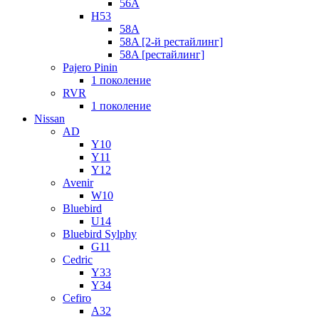
56A
H53
58A
58A [2-й рестайлинг]
58A [рестайлинг]
Pajero Pinin
1 поколение
RVR
1 поколение
Nissan
AD
Y10
Y11
Y12
Avenir
W10
Bluebird
U14
Bluebird Sylphy
G11
Cedric
Y33
Y34
Cefiro
A32