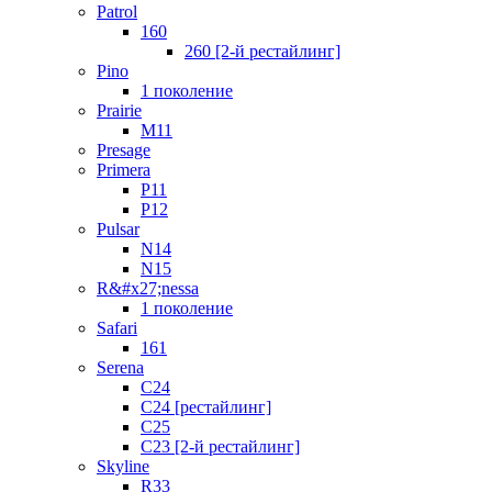
Patrol
160
260 [2-й рестайлинг]
Pino
1 поколение
Prairie
M11
Presage
Primera
P11
P12
Pulsar
N14
N15
R&#x27;nessa
1 поколение
Safari
161
Serena
C24
C24 [рестайлинг]
C25
С23 [2-й рестайлинг]
Skyline
R33