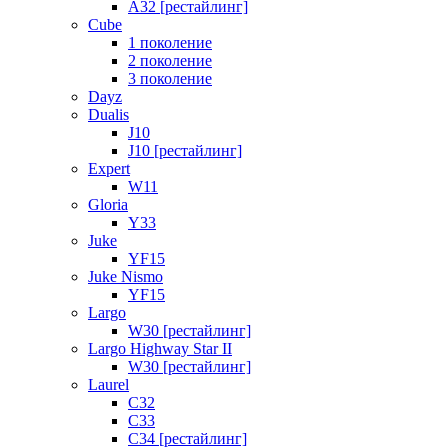
A32 [рестайлинг]
Cube
1 поколение
2 поколение
3 поколение
Dayz
Dualis
J10
J10 [рестайлинг]
Expert
W11
Gloria
Y33
Juke
YF15
Juke Nismo
YF15
Largo
W30 [рестайлинг]
Largo Highway Star II
W30 [рестайлинг]
Laurel
C32
C33
C34 [рестайлинг]