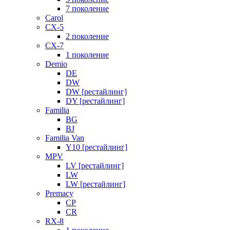
7 поколение
Carol
CX-5
2 поколение
CX-7
1 поколение
Demio
DE
DW
DW [рестайлинг]
DY [рестайлинг]
Familia
BG
BJ
Familia Van
Y10 [рестайлинг]
MPV
LV [рестайлинг]
LW
LW [рестайлинг]
Premacy
CP
CR
RX-8