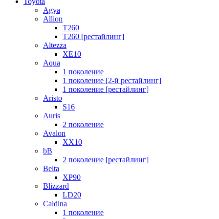
Toyota
Agya
Allion
T260
T260 [рестайлинг]
Altezza
XE10
Aqua
1 поколение
1 поколение [2-й рестайлинг]
1 поколение [рестайлинг]
Aristo
S16
Auris
2 поколение
Avalon
XX10
bB
2 поколение [рестайлинг]
Belta
XP90
Blizzard
LD20
Caldina
1 поколение