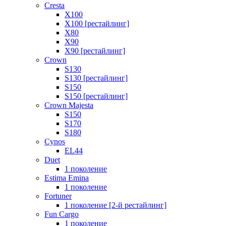
Cresta
X100
X100 [рестайлинг]
X80
X90
X90 [рестайлинг]
Crown
S130
S130 [рестайлинг]
S150
S150 [рестайлинг]
Crown Majesta
S150
S170
S180
Cynos
EL44
Duet
1 поколение
Estima Emina
1 поколение
Fortuner
1 поколение [2-й рестайлинг]
Fun Cargo
1 поколение