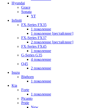
Hyundai
Grace
Sonata
YF
Infiniti
FX-Series FX35
1 поколение
1 поколение [рестайлинг]
FX-Series FX37
2 поколение [рестайлинг]
FX-Series FX45
1 поколение
G-Series G35
4 поколение
Q45
2 поколение
Isuzu
Bighorn
1 поколение
Kia
Forte
1 поколение
Picanto
Pride
New