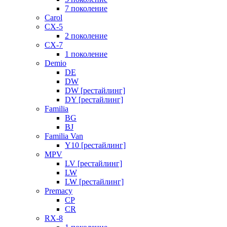
7 поколение
Carol
CX-5
2 поколение
CX-7
1 поколение
Demio
DE
DW
DW [рестайлинг]
DY [рестайлинг]
Familia
BG
BJ
Familia Van
Y10 [рестайлинг]
MPV
LV [рестайлинг]
LW
LW [рестайлинг]
Premacy
CP
CR
RX-8