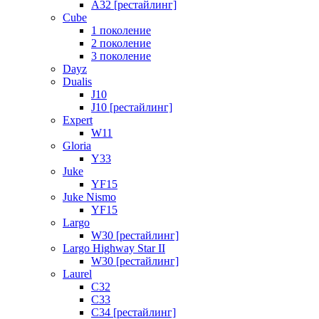
A32 [рестайлинг]
Cube
1 поколение
2 поколение
3 поколение
Dayz
Dualis
J10
J10 [рестайлинг]
Expert
W11
Gloria
Y33
Juke
YF15
Juke Nismo
YF15
Largo
W30 [рестайлинг]
Largo Highway Star II
W30 [рестайлинг]
Laurel
C32
C33
C34 [рестайлинг]