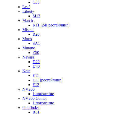
C35
Leaf
Liberty
M12
March
K11 [2-й рестайлинг]
Mistral
R20
Moco
SA1
Murano
Z50
Navara
D22
D40
Note
E11
E11 [рестайлинг]
E12
NV200
1 поколение
NV200 Combi
1 поколение
Pathfinder
R51