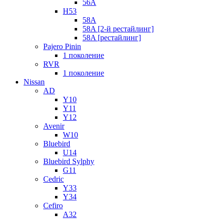
56A
H53
58A
58A [2-й рестайлинг]
58A [рестайлинг]
Pajero Pinin
1 поколение
RVR
1 поколение
Nissan
AD
Y10
Y11
Y12
Avenir
W10
Bluebird
U14
Bluebird Sylphy
G11
Cedric
Y33
Y34
Cefiro
A32