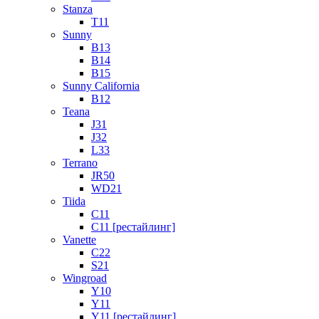
Stanza
T11
Sunny
B13
B14
B15
Sunny California
B12
Teana
J31
J32
L33
Terrano
JR50
WD21
Tiida
C11
C11 [рестайлинг]
Vanette
C22
S21
Wingroad
Y10
Y11
Y11 [рестайлинг]