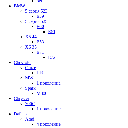
8N
BMW
5 серия 523
E39
5 серия 525
E60
E61
X5 44
E53
X6 35
E71
E72
Chevrolet
Cruze
HR
MW
1 поколение
Spark
M300
Chrysler
300C
1 поколение
Daihatsu
Atrai
4 поколение