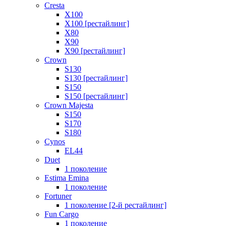
Cresta
X100
X100 [рестайлинг]
X80
X90
X90 [рестайлинг]
Crown
S130
S130 [рестайлинг]
S150
S150 [рестайлинг]
Crown Majesta
S150
S170
S180
Cynos
EL44
Duet
1 поколение
Estima Emina
1 поколение
Fortuner
1 поколение [2-й рестайлинг]
Fun Cargo
1 поколение