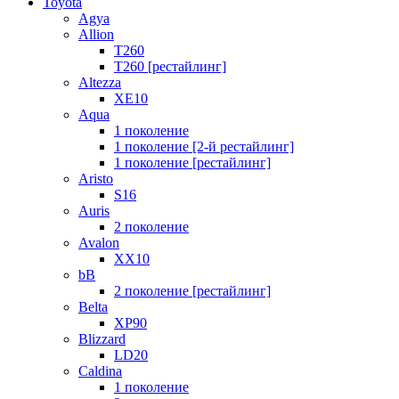
Toyota
Agya
Allion
T260
T260 [рестайлинг]
Altezza
XE10
Aqua
1 поколение
1 поколение [2-й рестайлинг]
1 поколение [рестайлинг]
Aristo
S16
Auris
2 поколение
Avalon
XX10
bB
2 поколение [рестайлинг]
Belta
XP90
Blizzard
LD20
Caldina
1 поколение