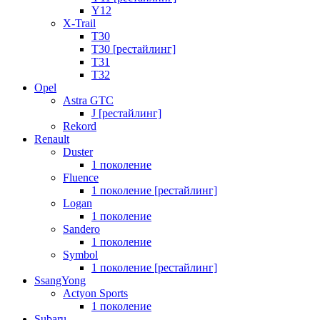
Y12
X-Trail
T30
T30 [рестайлинг]
T31
T32
Opel
Astra GTC
J [рестайлинг]
Rekord
Renault
Duster
1 поколение
Fluence
1 поколение [рестайлинг]
Logan
1 поколение
Sandero
1 поколение
Symbol
1 поколение [рестайлинг]
SsangYong
Actyon Sports
1 поколение
Subaru