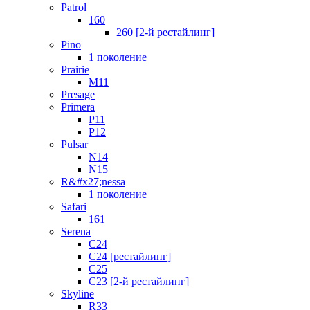
Patrol
160
260 [2-й рестайлинг]
Pino
1 поколение
Prairie
M11
Presage
Primera
P11
P12
Pulsar
N14
N15
R&#x27;nessa
1 поколение
Safari
161
Serena
C24
C24 [рестайлинг]
C25
С23 [2-й рестайлинг]
Skyline
R33