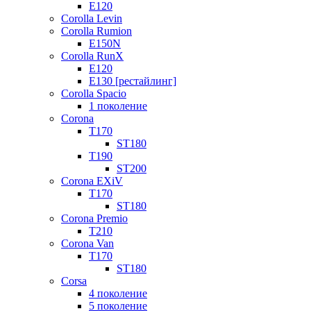
E120
Corolla Levin
Corolla Rumion
E150N
Corolla RunX
E120
E130 [рестайлинг]
Corolla Spacio
1 поколение
Corona
T170
ST180
T190
ST200
Corona EXiV
T170
ST180
Corona Premio
T210
Corona Van
T170
ST180
Corsa
4 поколение
5 поколение