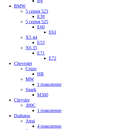
8N
BMW
5 серия 523
E39
5 серия 525
E60
E61
X5 44
E53
X6 35
E71
E72
Chevrolet
Cruze
HR
MW
1 поколение
Spark
M300
Chrysler
300C
1 поколение
Daihatsu
Atrai
4 поколение