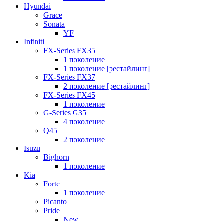
Hyundai
Grace
Sonata
YF
Infiniti
FX-Series FX35
1 поколение
1 поколение [рестайлинг]
FX-Series FX37
2 поколение [рестайлинг]
FX-Series FX45
1 поколение
G-Series G35
4 поколение
Q45
2 поколение
Isuzu
Bighorn
1 поколение
Kia
Forte
1 поколение
Picanto
Pride
New