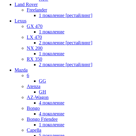
Land Rover
Freelander
1 поколение [рестайлинг]
Lexus
GX 470
1 поколение
LX 470
2 поколение [рестайлинг]
NX 200
1 поколение
RX 350
2 поколение [рестайлинг]
Mazda
6
GG
Atenza
GH
AZ-Wagon
4 поколение
Bongo
4 поколение
Bongo Friendee
1 поколение
Capella
5 поколение