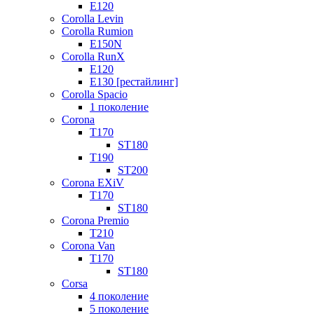
E120
Corolla Levin
Corolla Rumion
E150N
Corolla RunX
E120
E130 [рестайлинг]
Corolla Spacio
1 поколение
Corona
T170
ST180
T190
ST200
Corona EXiV
T170
ST180
Corona Premio
T210
Corona Van
T170
ST180
Corsa
4 поколение
5 поколение