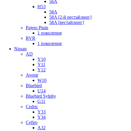
56A
H53
58A
58A [2-й рестайлинг]
58A [рестайлинг]
Pajero Pinin
1 поколение
RVR
1 поколение
Nissan
AD
Y10
Y11
Y12
Avenir
W10
Bluebird
U14
Bluebird Sylphy
G11
Cedric
Y33
Y34
Cefiro
A32