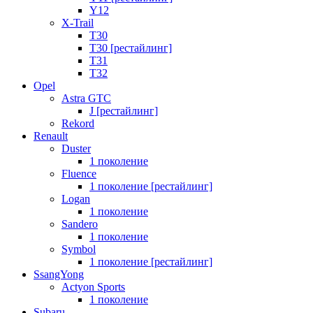
Y12
X-Trail
T30
T30 [рестайлинг]
T31
T32
Opel
Astra GTC
J [рестайлинг]
Rekord
Renault
Duster
1 поколение
Fluence
1 поколение [рестайлинг]
Logan
1 поколение
Sandero
1 поколение
Symbol
1 поколение [рестайлинг]
SsangYong
Actyon Sports
1 поколение
Subaru