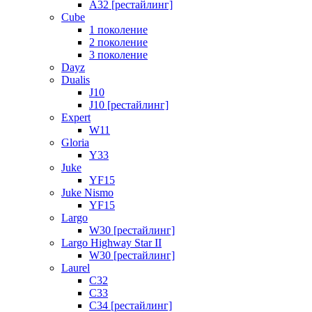
A32 [рестайлинг]
Cube
1 поколение
2 поколение
3 поколение
Dayz
Dualis
J10
J10 [рестайлинг]
Expert
W11
Gloria
Y33
Juke
YF15
Juke Nismo
YF15
Largo
W30 [рестайлинг]
Largo Highway Star II
W30 [рестайлинг]
Laurel
C32
C33
C34 [рестайлинг]