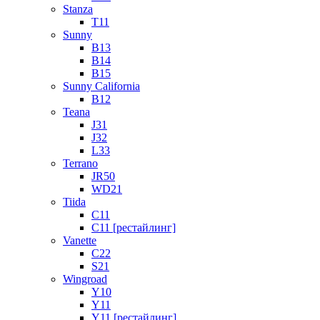
Stanza
T11
Sunny
B13
B14
B15
Sunny California
B12
Teana
J31
J32
L33
Terrano
JR50
WD21
Tiida
C11
C11 [рестайлинг]
Vanette
C22
S21
Wingroad
Y10
Y11
Y11 [рестайлинг]