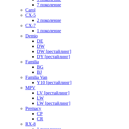
7 поколение
Carol
CX-5
2 поколение
CX-7
1 поколение
Demio
DE
DW
DW [рестайлинг]
DY [рестайлинг]
Familia
BG
BJ
Familia Van
Y10 [рестайлинг]
MPV
LV [рестайлинг]
LW
LW [рестайлинг]
Premacy
CP
CR
RX-8