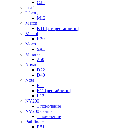
C35
Leaf
Liberty
M12
March
K11 [2-й рестайлинг]
Mistral
R20
Moco
SA1
Murano
Z50
Navara
D22
D40
Note
E11
E11 [рестайлинг]
E12
NV200
1 поколение
NV200 Combi
1 поколение
Pathfinder
R51