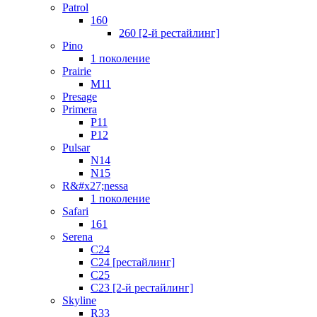
Patrol
160
260 [2-й рестайлинг]
Pino
1 поколение
Prairie
M11
Presage
Primera
P11
P12
Pulsar
N14
N15
R&#x27;nessa
1 поколение
Safari
161
Serena
C24
C24 [рестайлинг]
C25
С23 [2-й рестайлинг]
Skyline
R33