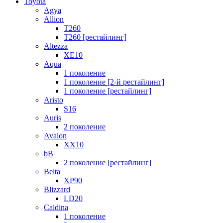
Toyota
Agya
Allion
T260
T260 [рестайлинг]
Altezza
XE10
Aqua
1 поколение
1 поколение [2-й рестайлинг]
1 поколение [рестайлинг]
Aristo
S16
Auris
2 поколение
Avalon
XX10
bB
2 поколение [рестайлинг]
Belta
XP90
Blizzard
LD20
Caldina
1 поколение