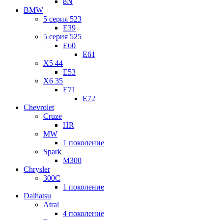
8N
BMW
5 серия 523
E39
5 серия 525
E60
E61
X5 44
E53
X6 35
E71
E72
Chevrolet
Cruze
HR
MW
1 поколение
Spark
M300
Chrysler
300C
1 поколение
Daihatsu
Atrai
4 поколение