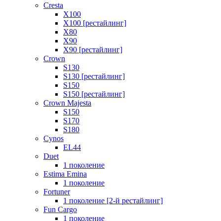
Cresta
X100
X100 [рестайлинг]
X80
X90
X90 [рестайлинг]
Crown
S130
S130 [рестайлинг]
S150
S150 [рестайлинг]
Crown Majesta
S150
S170
S180
Cynos
EL44
Duet
1 поколение
Estima Emina
1 поколение
Fortuner
1 поколение [2-й рестайлинг]
Fun Cargo
1 поколение