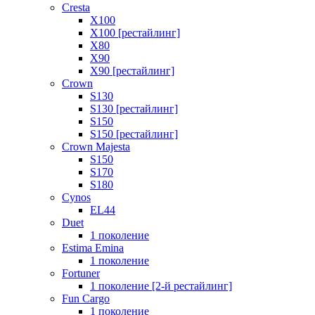
Cresta
X100
X100 [рестайлинг]
X80
X90
X90 [рестайлинг]
Crown
S130
S130 [рестайлинг]
S150
S150 [рестайлинг]
Crown Majesta
S150
S170
S180
Cynos
EL44
Duet
1 поколение
Estima Emina
1 поколение
Fortuner
1 поколение [2-й рестайлинг]
Fun Cargo
1 поколение