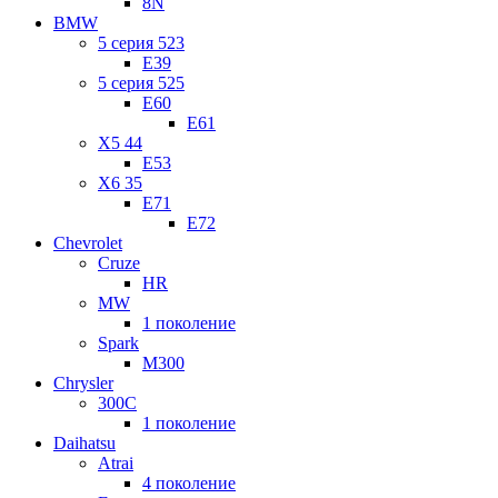
8N
BMW
5 серия 523
E39
5 серия 525
E60
E61
X5 44
E53
X6 35
E71
E72
Chevrolet
Cruze
HR
MW
1 поколение
Spark
M300
Chrysler
300C
1 поколение
Daihatsu
Atrai
4 поколение