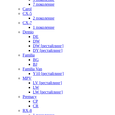
7 поколение
Carol
CX-5
2 поколение
CX-7
1 поколение
Demio
DE
DW
DW [рестайлинг]
DY [рестайлинг]
Familia
BG
BJ
Familia Van
Y10 [рестайлинг]
MPV
LV [рестайлинг]
LW
LW [рестайлинг]
Premacy
CP
CR
RX-8