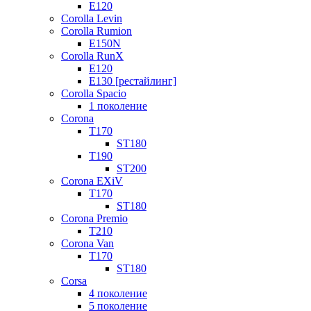
E120
Corolla Levin
Corolla Rumion
E150N
Corolla RunX
E120
E130 [рестайлинг]
Corolla Spacio
1 поколение
Corona
T170
ST180
T190
ST200
Corona EXiV
T170
ST180
Corona Premio
T210
Corona Van
T170
ST180
Corsa
4 поколение
5 поколение