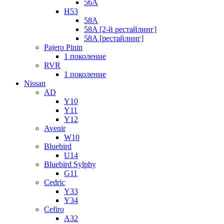
56A
H53
58A
58A [2-й рестайлинг]
58A [рестайлинг]
Pajero Pinin
1 поколение
RVR
1 поколение
Nissan
AD
Y10
Y11
Y12
Avenir
W10
Bluebird
U14
Bluebird Sylphy
G11
Cedric
Y33
Y34
Cefiro
A32