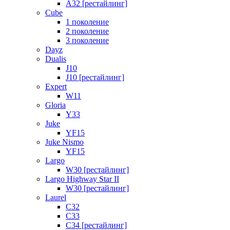
A32 [рестайлинг]
Cube
1 поколение
2 поколение
3 поколение
Dayz
Dualis
J10
J10 [рестайлинг]
Expert
W11
Gloria
Y33
Juke
YF15
Juke Nismo
YF15
Largo
W30 [рестайлинг]
Largo Highway Star II
W30 [рестайлинг]
Laurel
C32
C33
C34 [рестайлинг]