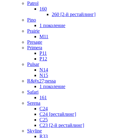
Patrol
160
260 [2-й рестайлинг]
Pino
1 поколение
Prairie
M11
Presage
Primera
P11
P12
Pulsar
N14
N15
R&#x27;nessa
1 поколение
Safari
161
Serena
C24
C24 [рестайлинг]
C25
С23 [2-й рестайлинг]
Skyline
R33