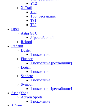
Y12
X-Trail
T30
T30 [рестайлинг]
T31
T32
Opel
Astra GTC
J [рестайлинг]
Rekord
Renault
Duster
1 поколение
Fluence
1 поколение [рестайлинг]
Logan
1 поколение
Sandero
1 поколение
Symbol
1 поколение [рестайлинг]
SsangYong
Actyon Sports
1 поколение
Subaru