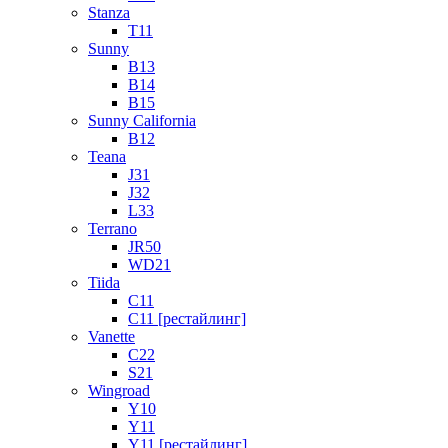
Stanza
T11
Sunny
B13
B14
B15
Sunny California
B12
Teana
J31
J32
L33
Terrano
JR50
WD21
Tiida
C11
C11 [рестайлинг]
Vanette
C22
S21
Wingroad
Y10
Y11
Y11 [рестайлинг]