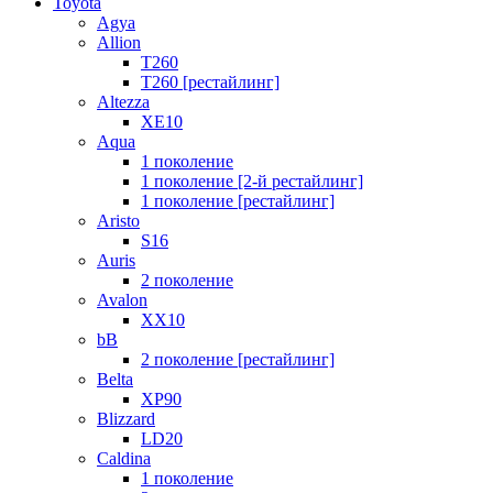
Toyota
Agya
Allion
T260
T260 [рестайлинг]
Altezza
XE10
Aqua
1 поколение
1 поколение [2-й рестайлинг]
1 поколение [рестайлинг]
Aristo
S16
Auris
2 поколение
Avalon
XX10
bB
2 поколение [рестайлинг]
Belta
XP90
Blizzard
LD20
Caldina
1 поколение