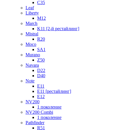
C35
Leaf
Liberty
M12
March
K11 [2-й рестайлинг]
Mistral
R20
Moco
SA1
Murano
Z50
Navara
D22
D40
Note
E11
E11 [рестайлинг]
E12
NV200
1 поколение
NV200 Combi
1 поколение
Pathfinder
R51