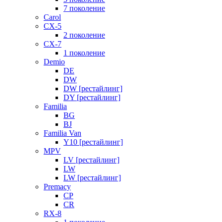
7 поколение
Carol
CX-5
2 поколение
CX-7
1 поколение
Demio
DE
DW
DW [рестайлинг]
DY [рестайлинг]
Familia
BG
BJ
Familia Van
Y10 [рестайлинг]
MPV
LV [рестайлинг]
LW
LW [рестайлинг]
Premacy
CP
CR
RX-8