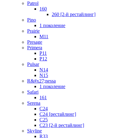
Patrol
160
260 [2-й рестайлинг]
Pino
1 поколение
Prairie
M11
Presage
Primera
P11
P12
Pulsar
N14
N15
R&#x27;nessa
1 поколение
Safari
161
Serena
C24
C24 [рестайлинг]
C25
С23 [2-й рестайлинг]
Skyline
R33