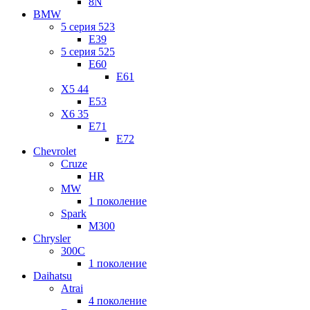
8N
BMW
5 серия 523
E39
5 серия 525
E60
E61
X5 44
E53
X6 35
E71
E72
Chevrolet
Cruze
HR
MW
1 поколение
Spark
M300
Chrysler
300C
1 поколение
Daihatsu
Atrai
4 поколение