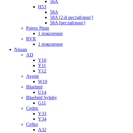
56A
H53
58A
58A [2-й рестайлинг]
58A [рестайлинг]
Pajero Pinin
1 поколение
RVR
1 поколение
Nissan
AD
Y10
Y11
Y12
Avenir
W10
Bluebird
U14
Bluebird Sylphy
G11
Cedric
Y33
Y34
Cefiro
A32