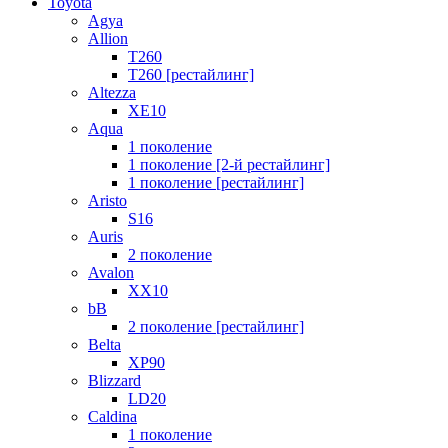
Toyota
Agya
Allion
T260
T260 [рестайлинг]
Altezza
XE10
Aqua
1 поколение
1 поколение [2-й рестайлинг]
1 поколение [рестайлинг]
Aristo
S16
Auris
2 поколение
Avalon
XX10
bB
2 поколение [рестайлинг]
Belta
XP90
Blizzard
LD20
Caldina
1 поколение