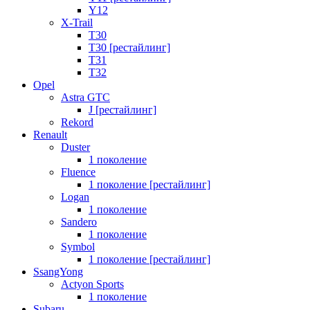
Y12
X-Trail
T30
T30 [рестайлинг]
T31
T32
Opel
Astra GTC
J [рестайлинг]
Rekord
Renault
Duster
1 поколение
Fluence
1 поколение [рестайлинг]
Logan
1 поколение
Sandero
1 поколение
Symbol
1 поколение [рестайлинг]
SsangYong
Actyon Sports
1 поколение
Subaru