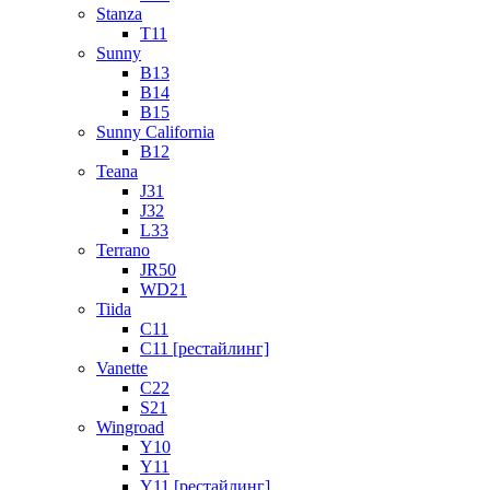
Stanza
T11
Sunny
B13
B14
B15
Sunny California
B12
Teana
J31
J32
L33
Terrano
JR50
WD21
Tiida
C11
C11 [рестайлинг]
Vanette
C22
S21
Wingroad
Y10
Y11
Y11 [рестайлинг]