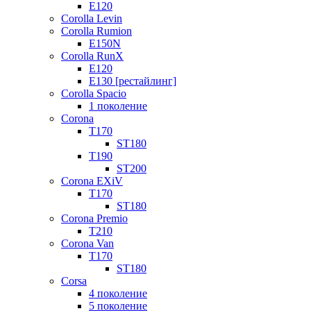
E120
Corolla Levin
Corolla Rumion
E150N
Corolla RunX
E120
E130 [рестайлинг]
Corolla Spacio
1 поколение
Corona
T170
ST180
T190
ST200
Corona EXiV
T170
ST180
Corona Premio
T210
Corona Van
T170
ST180
Corsa
4 поколение
5 поколение