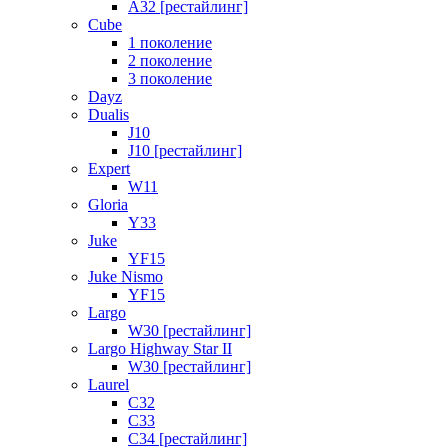
A32 [рестайлинг]
Cube
1 поколение
2 поколение
3 поколение
Dayz
Dualis
J10
J10 [рестайлинг]
Expert
W11
Gloria
Y33
Juke
YF15
Juke Nismo
YF15
Largo
W30 [рестайлинг]
Largo Highway Star II
W30 [рестайлинг]
Laurel
C32
C33
C34 [рестайлинг]