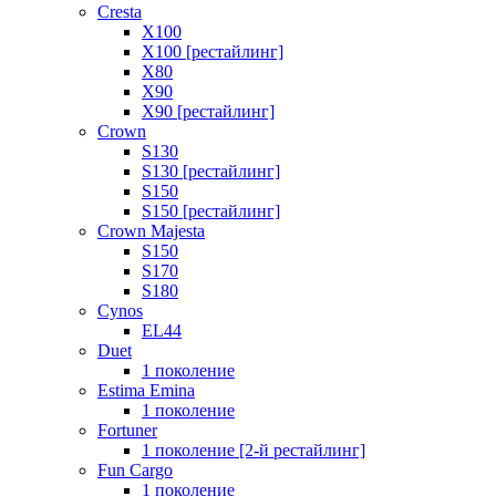
Cresta
X100
X100 [рестайлинг]
X80
X90
X90 [рестайлинг]
Crown
S130
S130 [рестайлинг]
S150
S150 [рестайлинг]
Crown Majesta
S150
S170
S180
Cynos
EL44
Duet
1 поколение
Estima Emina
1 поколение
Fortuner
1 поколение [2-й рестайлинг]
Fun Cargo
1 поколение