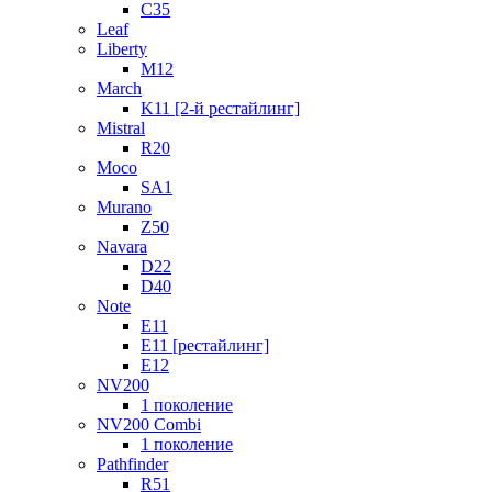
C35
Leaf
Liberty
M12
March
K11 [2-й рестайлинг]
Mistral
R20
Moco
SA1
Murano
Z50
Navara
D22
D40
Note
E11
E11 [рестайлинг]
E12
NV200
1 поколение
NV200 Combi
1 поколение
Pathfinder
R51