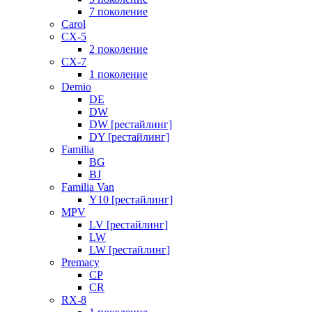
7 поколение
Carol
CX-5
2 поколение
CX-7
1 поколение
Demio
DE
DW
DW [рестайлинг]
DY [рестайлинг]
Familia
BG
BJ
Familia Van
Y10 [рестайлинг]
MPV
LV [рестайлинг]
LW
LW [рестайлинг]
Premacy
CP
CR
RX-8