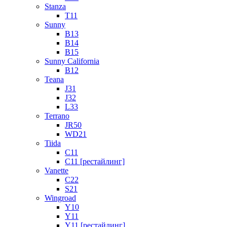
Stanza
T11
Sunny
B13
B14
B15
Sunny California
B12
Teana
J31
J32
L33
Terrano
JR50
WD21
Tiida
C11
C11 [рестайлинг]
Vanette
C22
S21
Wingroad
Y10
Y11
Y11 [рестайлинг]