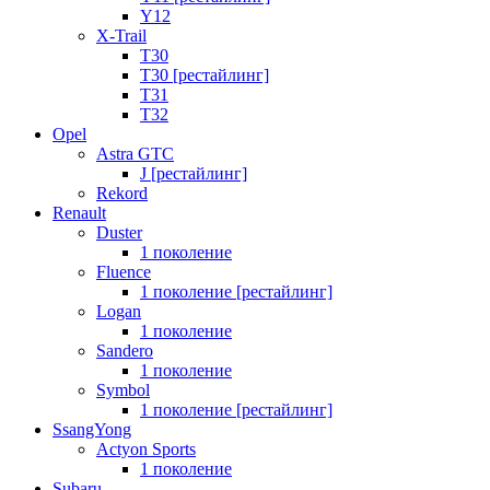
Y12
X-Trail
T30
T30 [рестайлинг]
T31
T32
Opel
Astra GTC
J [рестайлинг]
Rekord
Renault
Duster
1 поколение
Fluence
1 поколение [рестайлинг]
Logan
1 поколение
Sandero
1 поколение
Symbol
1 поколение [рестайлинг]
SsangYong
Actyon Sports
1 поколение
Subaru