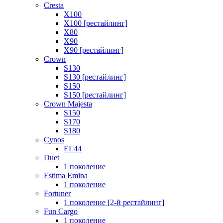
Cresta
X100
X100 [рестайлинг]
X80
X90
X90 [рестайлинг]
Crown
S130
S130 [рестайлинг]
S150
S150 [рестайлинг]
Crown Majesta
S150
S170
S180
Cynos
EL44
Duet
1 поколение
Estima Emina
1 поколение
Fortuner
1 поколение [2-й рестайлинг]
Fun Cargo
1 поколение