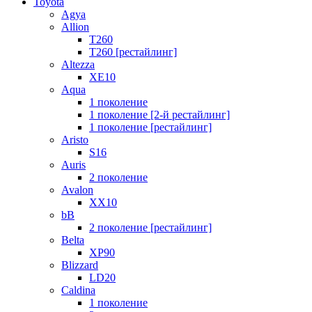
Toyota
Agya
Allion
T260
T260 [рестайлинг]
Altezza
XE10
Aqua
1 поколение
1 поколение [2-й рестайлинг]
1 поколение [рестайлинг]
Aristo
S16
Auris
2 поколение
Avalon
XX10
bB
2 поколение [рестайлинг]
Belta
XP90
Blizzard
LD20
Caldina
1 поколение