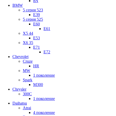
8N
BMW
5 серия 523
E39
5 серия 525
E60
E61
X5 44
E53
X6 35
E71
E72
Chevrolet
Cruze
HR
MW
1 поколение
Spark
M300
Chrysler
300C
1 поколение
Daihatsu
Atrai
4 поколение