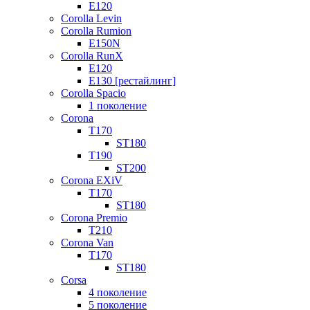
E120
Corolla Levin
Corolla Rumion
E150N
Corolla RunX
E120
E130 [рестайлинг]
Corolla Spacio
1 поколение
Corona
T170
ST180
T190
ST200
Corona EXiV
T170
ST180
Corona Premio
T210
Corona Van
T170
ST180
Corsa
4 поколение
5 поколение