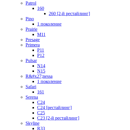
Patrol
160
260 [2-й рестайлинг]
Pino
1 поколение
Prairie
M11
Presage
Primera
P11
P12
Pulsar
N14
N15
R&#x27;nessa
1 поколение
Safari
161
Serena
C24
C24 [рестайлинг]
C25
С23 [2-й рестайлинг]
Skyline
R33