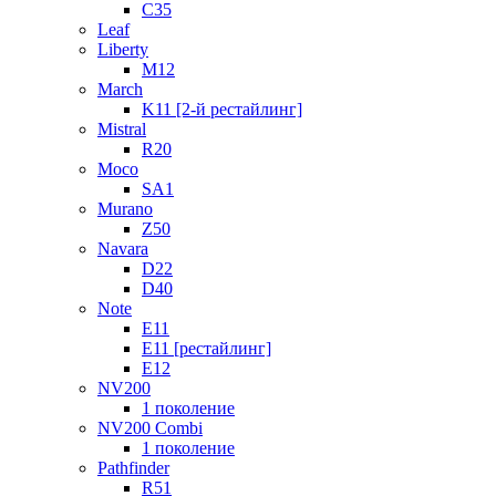
C35
Leaf
Liberty
M12
March
K11 [2-й рестайлинг]
Mistral
R20
Moco
SA1
Murano
Z50
Navara
D22
D40
Note
E11
E11 [рестайлинг]
E12
NV200
1 поколение
NV200 Combi
1 поколение
Pathfinder
R51