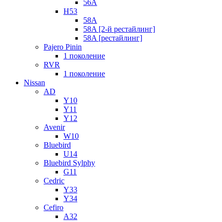
56A
H53
58A
58A [2-й рестайлинг]
58A [рестайлинг]
Pajero Pinin
1 поколение
RVR
1 поколение
Nissan
AD
Y10
Y11
Y12
Avenir
W10
Bluebird
U14
Bluebird Sylphy
G11
Cedric
Y33
Y34
Cefiro
A32