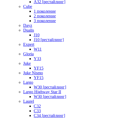
A32 [рестайлинг]
Cube
1 поколение
2 поколение
3 поколение
Dayz
Dualis
J10
J10 [рестайлинг]
Expert
W11
Gloria
Y33
Juke
YF15
Juke Nismo
YF15
Largo
W30 [рестайлинг]
Largo Highway Star II
W30 [рестайлинг]
Laurel
C32
C33
C34 [рестайлинг]