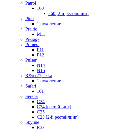
Patrol
160
260 [2-й рестайлинг]
Pino
1 поколение
Prairie
M11
Presage
Primera
P11
P12
Pulsar
N14
N15
R&#x27;nessa
1 поколение
Safari
161
Serena
C24
C24 [рестайлинг]
C25
С23 [2-й рестайлинг]
Skyline
R33