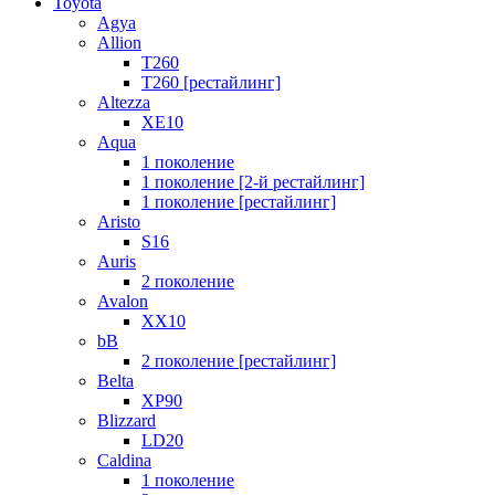
Toyota
Agya
Allion
T260
T260 [рестайлинг]
Altezza
XE10
Aqua
1 поколение
1 поколение [2-й рестайлинг]
1 поколение [рестайлинг]
Aristo
S16
Auris
2 поколение
Avalon
XX10
bB
2 поколение [рестайлинг]
Belta
XP90
Blizzard
LD20
Caldina
1 поколение