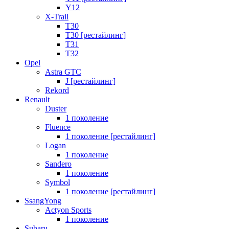
Y12
X-Trail
T30
T30 [рестайлинг]
T31
T32
Opel
Astra GTC
J [рестайлинг]
Rekord
Renault
Duster
1 поколение
Fluence
1 поколение [рестайлинг]
Logan
1 поколение
Sandero
1 поколение
Symbol
1 поколение [рестайлинг]
SsangYong
Actyon Sports
1 поколение
Subaru