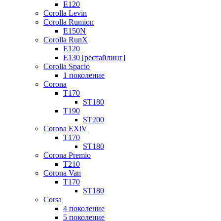
E120
Corolla Levin
Corolla Rumion
E150N
Corolla RunX
E120
E130 [рестайлинг]
Corolla Spacio
1 поколение
Corona
T170
ST180
T190
ST200
Corona EXiV
T170
ST180
Corona Premio
T210
Corona Van
T170
ST180
Corsa
4 поколение
5 поколение