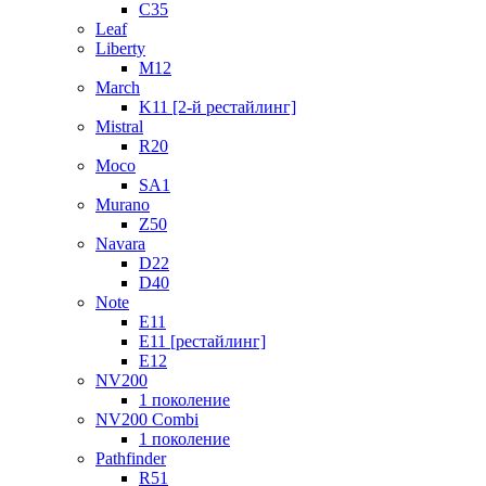
C35
Leaf
Liberty
M12
March
K11 [2-й рестайлинг]
Mistral
R20
Moco
SA1
Murano
Z50
Navara
D22
D40
Note
E11
E11 [рестайлинг]
E12
NV200
1 поколение
NV200 Combi
1 поколение
Pathfinder
R51