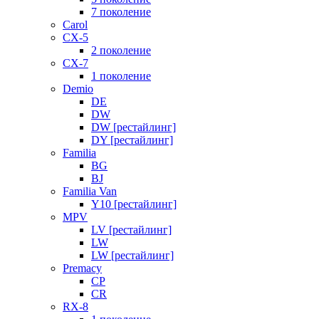
7 поколение
Carol
CX-5
2 поколение
CX-7
1 поколение
Demio
DE
DW
DW [рестайлинг]
DY [рестайлинг]
Familia
BG
BJ
Familia Van
Y10 [рестайлинг]
MPV
LV [рестайлинг]
LW
LW [рестайлинг]
Premacy
CP
CR
RX-8