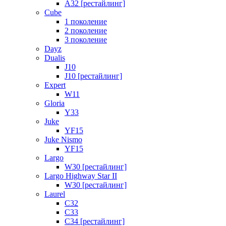
A32 [рестайлинг]
Cube
1 поколение
2 поколение
3 поколение
Dayz
Dualis
J10
J10 [рестайлинг]
Expert
W11
Gloria
Y33
Juke
YF15
Juke Nismo
YF15
Largo
W30 [рестайлинг]
Largo Highway Star II
W30 [рестайлинг]
Laurel
C32
C33
C34 [рестайлинг]