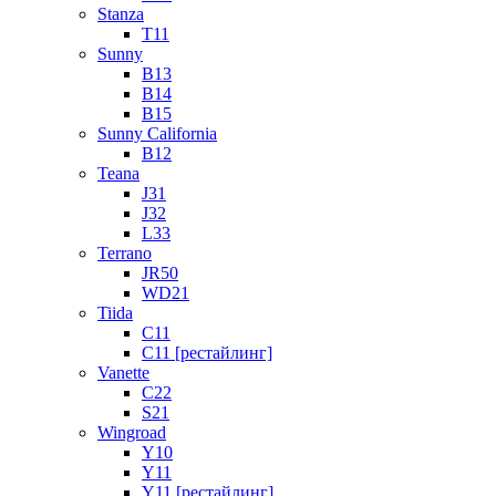
Stanza
T11
Sunny
B13
B14
B15
Sunny California
B12
Teana
J31
J32
L33
Terrano
JR50
WD21
Tiida
C11
C11 [рестайлинг]
Vanette
C22
S21
Wingroad
Y10
Y11
Y11 [рестайлинг]