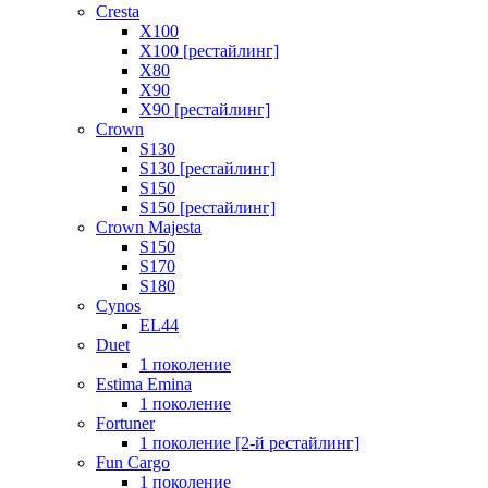
Cresta
X100
X100 [рестайлинг]
X80
X90
X90 [рестайлинг]
Crown
S130
S130 [рестайлинг]
S150
S150 [рестайлинг]
Crown Majesta
S150
S170
S180
Cynos
EL44
Duet
1 поколение
Estima Emina
1 поколение
Fortuner
1 поколение [2-й рестайлинг]
Fun Cargo
1 поколение