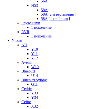
56A
H53
58A
58A [2-й рестайлинг]
58A [рестайлинг]
Pajero Pinin
1 поколение
RVR
1 поколение
Nissan
AD
Y10
Y11
Y12
Avenir
W10
Bluebird
U14
Bluebird Sylphy
G11
Cedric
Y33
Y34
Cefiro
A32