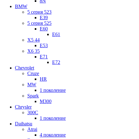
8N
BMW
5 серия 523
E39
5 серия 525
E60
E61
X5 44
E53
X6 35
E71
E72
Chevrolet
Cruze
HR
MW
1 поколение
Spark
M300
Chrysler
300C
1 поколение
Daihatsu
Atrai
4 поколение