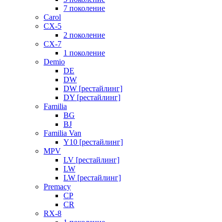
7 поколение
Carol
CX-5
2 поколение
CX-7
1 поколение
Demio
DE
DW
DW [рестайлинг]
DY [рестайлинг]
Familia
BG
BJ
Familia Van
Y10 [рестайлинг]
MPV
LV [рестайлинг]
LW
LW [рестайлинг]
Premacy
CP
CR
RX-8