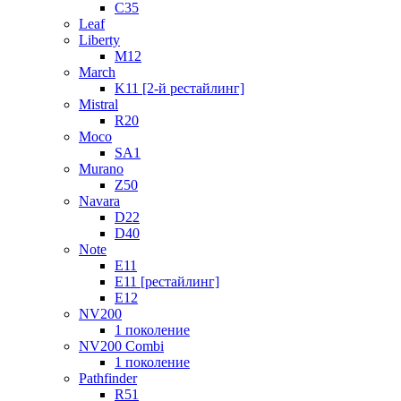
C35
Leaf
Liberty
M12
March
K11 [2-й рестайлинг]
Mistral
R20
Moco
SA1
Murano
Z50
Navara
D22
D40
Note
E11
E11 [рестайлинг]
E12
NV200
1 поколение
NV200 Combi
1 поколение
Pathfinder
R51