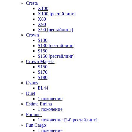
Cresta
X100
X100 [рестайлинг]
X80
X90
X90 [рестайлинг]
Crown
S130
S130 [рестайлинг]
S150
S150 [рестайлинг]
Crown Majesta
S150
S170
S180
Cynos
EL44
Duet
1 поколение
Estima Emina
1 поколение
Fortuner
1 поколение [2-й рестайлинг]
Fun Cargo
1 поколение