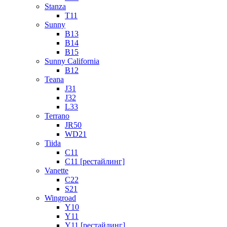
Stanza
T11
Sunny
B13
B14
B15
Sunny California
B12
Teana
J31
J32
L33
Terrano
JR50
WD21
Tiida
C11
C11 [рестайлинг]
Vanette
C22
S21
Wingroad
Y10
Y11
Y11 [рестайлинг]