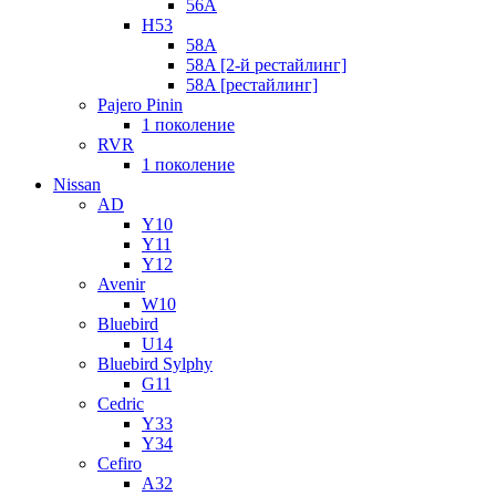
56A
H53
58A
58A [2-й рестайлинг]
58A [рестайлинг]
Pajero Pinin
1 поколение
RVR
1 поколение
Nissan
AD
Y10
Y11
Y12
Avenir
W10
Bluebird
U14
Bluebird Sylphy
G11
Cedric
Y33
Y34
Cefiro
A32