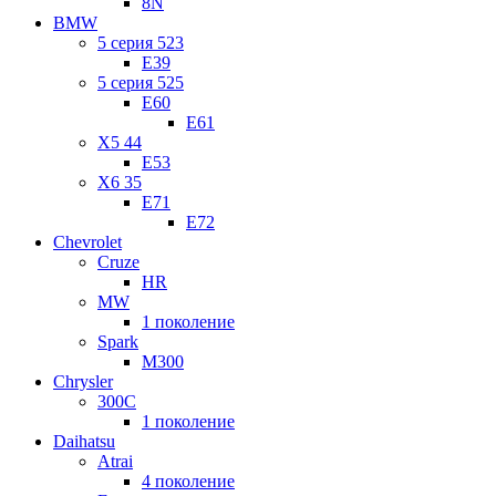
8N
BMW
5 серия 523
E39
5 серия 525
E60
E61
X5 44
E53
X6 35
E71
E72
Chevrolet
Cruze
HR
MW
1 поколение
Spark
M300
Chrysler
300C
1 поколение
Daihatsu
Atrai
4 поколение