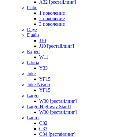
A32 [рестайлинг]
Cube
1 поколение
2 поколение
3 поколение
Dayz
Dualis
J10
J10 [рестайлинг]
Expert
W11
Gloria
Y33
Juke
YF15
Juke Nismo
YF15
Largo
W30 [рестайлинг]
Largo Highway Star II
W30 [рестайлинг]
Laurel
C32
C33
C34 [рестайлинг]