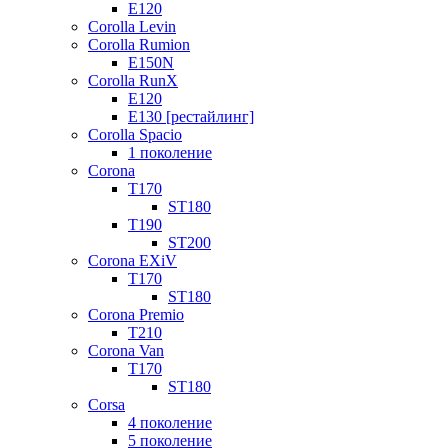
E120
Corolla Levin
Corolla Rumion
E150N
Corolla RunX
E120
E130 [рестайлинг]
Corolla Spacio
1 поколение
Corona
T170
ST180
T190
ST200
Corona EXiV
T170
ST180
Corona Premio
T210
Corona Van
T170
ST180
Corsa
4 поколение
5 поколение