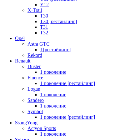
Y12
X-Trail
T30
T30 [рестайлинг]
T31
T32
Opel
Astra GTC
J [рестайлинг]
Rekord
Renault
Duster
1 поколение
Fluence
1 поколение [рестайлинг]
Logan
1 поколение
Sandero
1 поколение
Symbol
1 поколение [рестайлинг]
SsangYong
Actyon Sports
1 поколение
Subaru