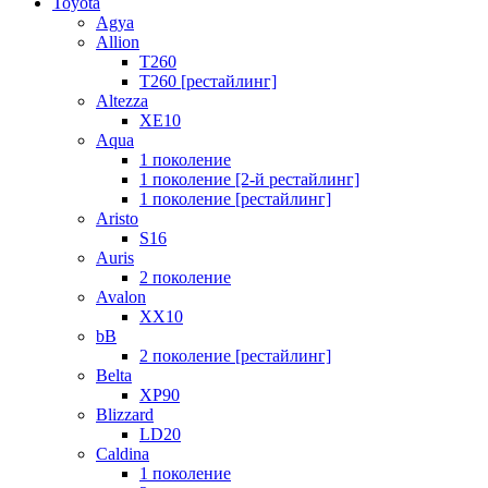
Toyota
Agya
Allion
T260
T260 [рестайлинг]
Altezza
XE10
Aqua
1 поколение
1 поколение [2-й рестайлинг]
1 поколение [рестайлинг]
Aristo
S16
Auris
2 поколение
Avalon
XX10
bB
2 поколение [рестайлинг]
Belta
XP90
Blizzard
LD20
Caldina
1 поколение