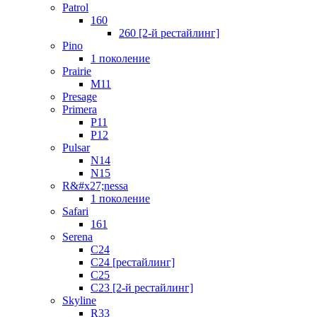
Patrol
160
260 [2-й рестайлинг]
Pino
1 поколение
Prairie
M11
Presage
Primera
P11
P12
Pulsar
N14
N15
R&#x27;nessa
1 поколение
Safari
161
Serena
C24
C24 [рестайлинг]
C25
С23 [2-й рестайлинг]
Skyline
R33