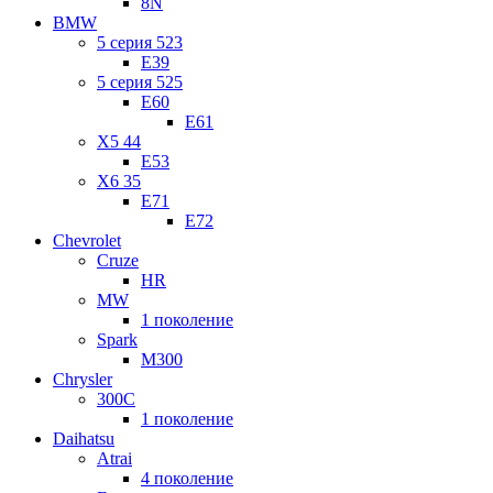
8N
BMW
5 серия 523
E39
5 серия 525
E60
E61
X5 44
E53
X6 35
E71
E72
Chevrolet
Cruze
HR
MW
1 поколение
Spark
M300
Chrysler
300C
1 поколение
Daihatsu
Atrai
4 поколение