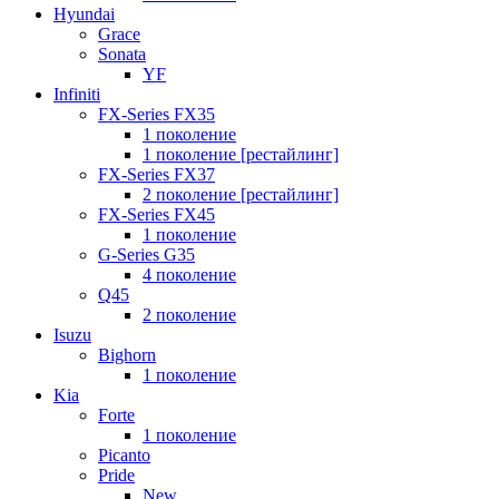
Hyundai
Grace
Sonata
YF
Infiniti
FX-Series FX35
1 поколение
1 поколение [рестайлинг]
FX-Series FX37
2 поколение [рестайлинг]
FX-Series FX45
1 поколение
G-Series G35
4 поколение
Q45
2 поколение
Isuzu
Bighorn
1 поколение
Kia
Forte
1 поколение
Picanto
Pride
New