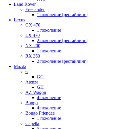
Land Rover
Freelander
1 поколение [рестайлинг]
Lexus
GX 470
1 поколение
LX 470
2 поколение [рестайлинг]
NX 200
1 поколение
RX 350
2 поколение [рестайлинг]
Mazda
6
GG
Atenza
GH
AZ-Wagon
4 поколение
Bongo
4 поколение
Bongo Friendee
1 поколение
Capella
5 поколение