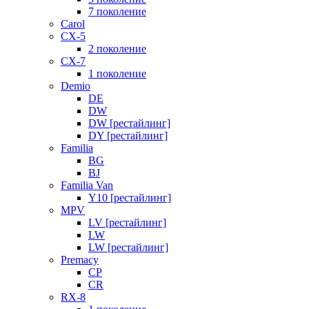
7 поколение
Carol
CX-5
2 поколение
CX-7
1 поколение
Demio
DE
DW
DW [рестайлинг]
DY [рестайлинг]
Familia
BG
BJ
Familia Van
Y10 [рестайлинг]
MPV
LV [рестайлинг]
LW
LW [рестайлинг]
Premacy
CP
CR
RX-8