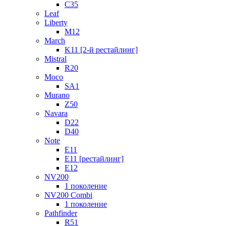
C35
Leaf
Liberty
M12
March
K11 [2-й рестайлинг]
Mistral
R20
Moco
SA1
Murano
Z50
Navara
D22
D40
Note
E11
E11 [рестайлинг]
E12
NV200
1 поколение
NV200 Combi
1 поколение
Pathfinder
R51