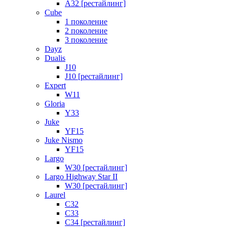
A32 [рестайлинг]
Cube
1 поколение
2 поколение
3 поколение
Dayz
Dualis
J10
J10 [рестайлинг]
Expert
W11
Gloria
Y33
Juke
YF15
Juke Nismo
YF15
Largo
W30 [рестайлинг]
Largo Highway Star II
W30 [рестайлинг]
Laurel
C32
C33
C34 [рестайлинг]