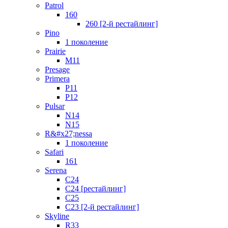
Patrol
160
260 [2-й рестайлинг]
Pino
1 поколение
Prairie
M11
Presage
Primera
P11
P12
Pulsar
N14
N15
R&#x27;nessa
1 поколение
Safari
161
Serena
C24
C24 [рестайлинг]
C25
С23 [2-й рестайлинг]
Skyline
R33