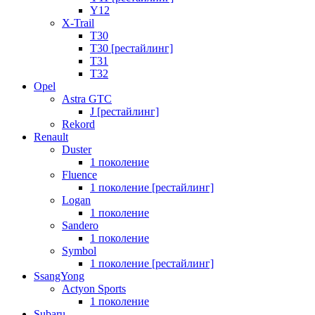
Y12
X-Trail
T30
T30 [рестайлинг]
T31
T32
Opel
Astra GTC
J [рестайлинг]
Rekord
Renault
Duster
1 поколение
Fluence
1 поколение [рестайлинг]
Logan
1 поколение
Sandero
1 поколение
Symbol
1 поколение [рестайлинг]
SsangYong
Actyon Sports
1 поколение
Subaru