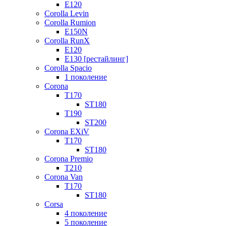
E120
Corolla Levin
Corolla Rumion
E150N
Corolla RunX
E120
E130 [рестайлинг]
Corolla Spacio
1 поколение
Corona
T170
ST180
T190
ST200
Corona EXiV
T170
ST180
Corona Premio
T210
Corona Van
T170
ST180
Corsa
4 поколение
5 поколение