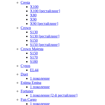
Cresta
X100
X100 [рестайлинг]
X80
X90
X90 [рестайлинг]
Crown
S130
S130 [рестайлинг]
S150
S150 [рестайлинг]
Crown Majesta
S150
S170
S180
Cynos
EL44
Duet
1 поколение
Estima Emina
1 поколение
Fortuner
1 поколение [2-й рестайлинг]
Fun Cargo
1 поколение