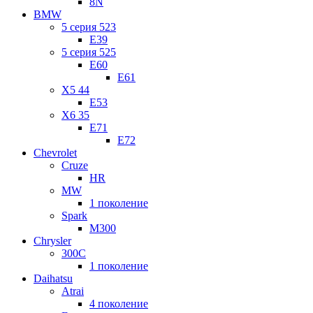
8N
BMW
5 серия 523
E39
5 серия 525
E60
E61
X5 44
E53
X6 35
E71
E72
Chevrolet
Cruze
HR
MW
1 поколение
Spark
M300
Chrysler
300C
1 поколение
Daihatsu
Atrai
4 поколение