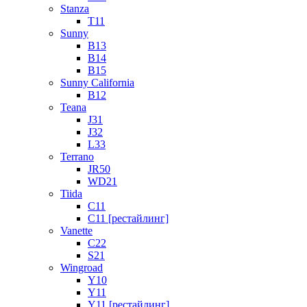
Stanza
T11
Sunny
B13
B14
B15
Sunny California
B12
Teana
J31
J32
L33
Terrano
JR50
WD21
Tiida
C11
C11 [рестайлинг]
Vanette
C22
S21
Wingroad
Y10
Y11
Y11 [рестайлинг]