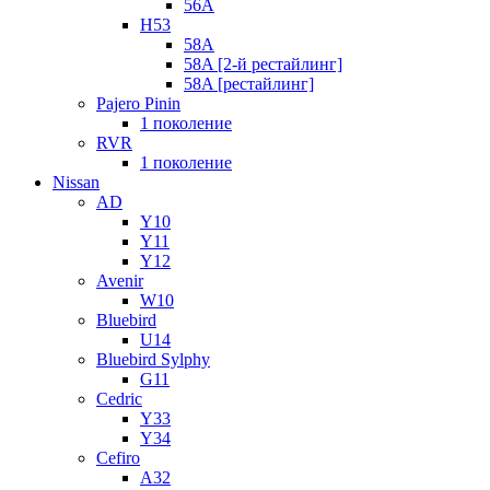
56A
H53
58A
58A [2-й рестайлинг]
58A [рестайлинг]
Pajero Pinin
1 поколение
RVR
1 поколение
Nissan
AD
Y10
Y11
Y12
Avenir
W10
Bluebird
U14
Bluebird Sylphy
G11
Cedric
Y33
Y34
Cefiro
A32