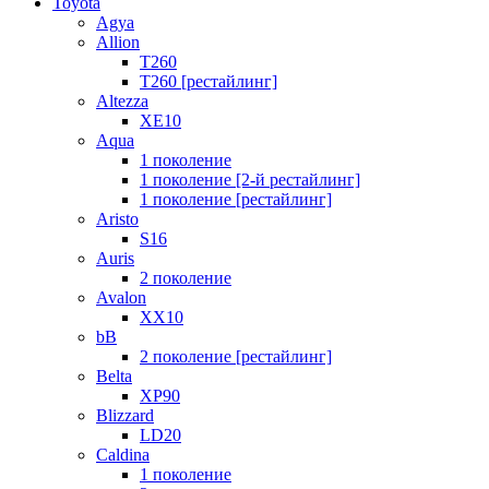
Toyota
Agya
Allion
T260
T260 [рестайлинг]
Altezza
XE10
Aqua
1 поколение
1 поколение [2-й рестайлинг]
1 поколение [рестайлинг]
Aristo
S16
Auris
2 поколение
Avalon
XX10
bB
2 поколение [рестайлинг]
Belta
XP90
Blizzard
LD20
Caldina
1 поколение