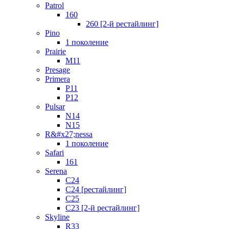
Patrol
160
260 [2-й рестайлинг]
Pino
1 поколение
Prairie
M11
Presage
Primera
P11
P12
Pulsar
N14
N15
R&#x27;nessa
1 поколение
Safari
161
Serena
C24
C24 [рестайлинг]
C25
С23 [2-й рестайлинг]
Skyline
R33