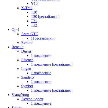
Y12
X-Trail
T30
T30 [рестайлинг]
T31
T32
Opel
Astra GTC
J [рестайлинг]
Rekord
Renault
Duster
1 поколение
Fluence
1 поколение [рестайлинг]
Logan
1 поколение
Sandero
1 поколение
Symbol
1 поколение [рестайлинг]
SsangYong
Actyon Sports
1 поколение
Subaru