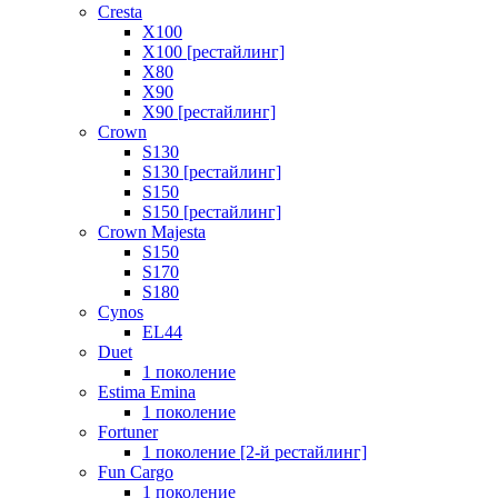
Cresta
X100
X100 [рестайлинг]
X80
X90
X90 [рестайлинг]
Crown
S130
S130 [рестайлинг]
S150
S150 [рестайлинг]
Crown Majesta
S150
S170
S180
Cynos
EL44
Duet
1 поколение
Estima Emina
1 поколение
Fortuner
1 поколение [2-й рестайлинг]
Fun Cargo
1 поколение