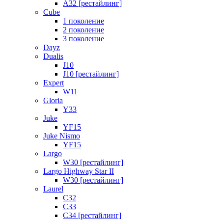
A32 [рестайлинг]
Cube
1 поколение
2 поколение
3 поколение
Dayz
Dualis
J10
J10 [рестайлинг]
Expert
W11
Gloria
Y33
Juke
YF15
Juke Nismo
YF15
Largo
W30 [рестайлинг]
Largo Highway Star II
W30 [рестайлинг]
Laurel
C32
C33
C34 [рестайлинг]