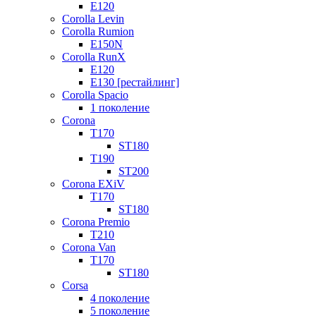
E120
Corolla Levin
Corolla Rumion
E150N
Corolla RunX
E120
E130 [рестайлинг]
Corolla Spacio
1 поколение
Corona
T170
ST180
T190
ST200
Corona EXiV
T170
ST180
Corona Premio
T210
Corona Van
T170
ST180
Corsa
4 поколение
5 поколение