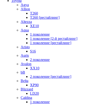
Toyota
Agya
Allion
T260
T260 [рестайлинг]
Altezza
XE10
Aqua
1 поколение
1 поколение [2-й рестайлинг]
1 поколение [рестайлинг]
Aristo
S16
Auris
2 поколение
Avalon
XX10
bB
2 поколение [рестайлинг]
Belta
XP90
Blizzard
LD20
Caldina
1 поколение