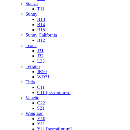
Stanza
T11
Sunny
B13
B14
B15
Sunny California
B12
Teana
J31
J32
L33
Terrano
JR50
WD21
Tiida
C11
C11 [рестайлинг]
Vanette
C22
S21
Wingroad
Y10
Y11
Y11 [рестайлинг]