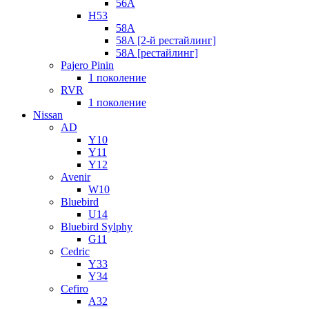
56A
H53
58A
58A [2-й рестайлинг]
58A [рестайлинг]
Pajero Pinin
1 поколение
RVR
1 поколение
Nissan
AD
Y10
Y11
Y12
Avenir
W10
Bluebird
U14
Bluebird Sylphy
G11
Cedric
Y33
Y34
Cefiro
A32