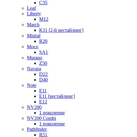
C35
Leaf
Liberty
M12
March
K11 [2-й рестайлинг]
Mistral
R20
Moco
SA1
Murano
Z50
Navara
D22
D40
Note
E11
E11 [рестайлинг]
E12
NV200
1 поколение
NV200 Combi
1 поколение
Pathfinder
R51