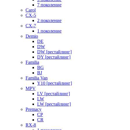
7 поколение
Carol
CX-5
2 поколение
CX-7
1 поколение
Demio
DE
DW
DW [рестайлинг]
DY [рестайлинг]
Familia
BG
BJ
Familia Van
Y10 [рестайлинг]
MPV
LV [рестайлинг]
LW
LW [рестайлинг]
Premacy
CP
CR
RX-8