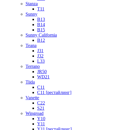
Stanza
T11
Sunny
B13
B14
B15
Sunny California
B12
Teana
J31
J32
L33
Terrano
JR50
WD21
Tiida
C11
C11 [рестайлинг]
Vanette
C22
S21
Wingroad
Y10
Y11
Y11 [рестайлинг]