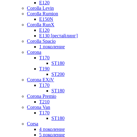
E120
Corolla Levin
Corolla Rumion
E150N
Corolla RunX
E120
E130 [рестайлинг]
Corolla Spacio
1 поколение
Corona
T170
ST180
T190
ST200
Corona EXiV
T170
ST180
Corona Premio
T210
Corona Van
T170
ST180
Corsa
4 поколение
5 поколение