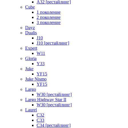
A32 [рестайлинг]
Cube
1 поколение
2 поколение
3 поколение
Dayz
Dualis
J10
J10 [рестайлинг]
Expert
W11
Gloria
Y33
Juke
YF15
Juke Nismo
YF15
Largo
W30 [рестайлинг]
Largo Highway Star II
W30 [рестайлинг]
Laurel
C32
C33
C34 [рестайлинг]