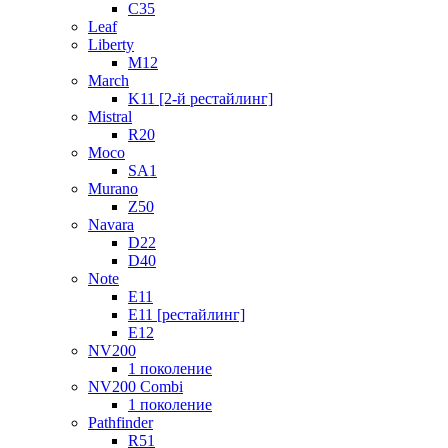
C35
Leaf
Liberty
M12
March
K11 [2-й рестайлинг]
Mistral
R20
Moco
SA1
Murano
Z50
Navara
D22
D40
Note
E11
E11 [рестайлинг]
E12
NV200
1 поколение
NV200 Combi
1 поколение
Pathfinder
R51