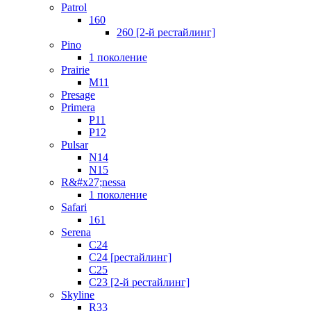
Patrol
160
260 [2-й рестайлинг]
Pino
1 поколение
Prairie
M11
Presage
Primera
P11
P12
Pulsar
N14
N15
R&#x27;nessa
1 поколение
Safari
161
Serena
C24
C24 [рестайлинг]
C25
С23 [2-й рестайлинг]
Skyline
R33