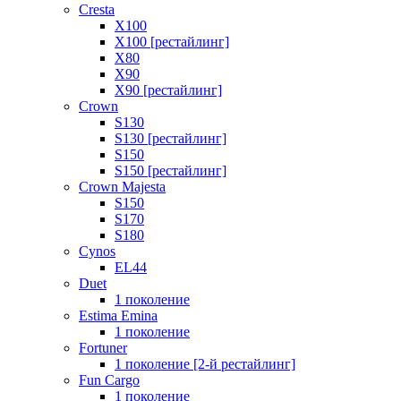
Cresta
X100
X100 [рестайлинг]
X80
X90
X90 [рестайлинг]
Crown
S130
S130 [рестайлинг]
S150
S150 [рестайлинг]
Crown Majesta
S150
S170
S180
Cynos
EL44
Duet
1 поколение
Estima Emina
1 поколение
Fortuner
1 поколение [2-й рестайлинг]
Fun Cargo
1 поколение