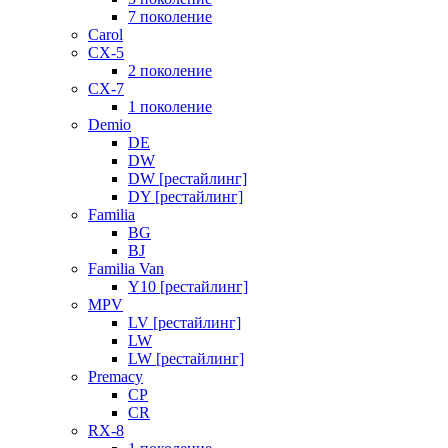
7 поколение
Carol
CX-5
2 поколение
CX-7
1 поколение
Demio
DE
DW
DW [рестайлинг]
DY [рестайлинг]
Familia
BG
BJ
Familia Van
Y10 [рестайлинг]
MPV
LV [рестайлинг]
LW
LW [рестайлинг]
Premacy
CP
CR
RX-8