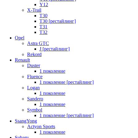
Y12
X-Trail
T30
T30 [рестайлинг]
T31
T32
Opel
Astra GTC
J [рестайлинг]
Rekord
Renault
Duster
1 поколение
Fluence
1 поколение [рестайлинг]
Logan
1 поколение
Sandero
1 поколение
Symbol
1 поколение [рестайлинг]
SsangYong
Actyon Sports
1 поколение
Subaru