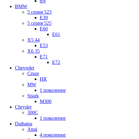
8N
BMW
5 серия 523
E39
5 серия 525
E60
E61
X5 44
E53
X6 35
E71
E72
Chevrolet
Cruze
HR
MW
1 поколение
Spark
M300
Chrysler
300C
1 поколение
Daihatsu
Atrai
4 поколение