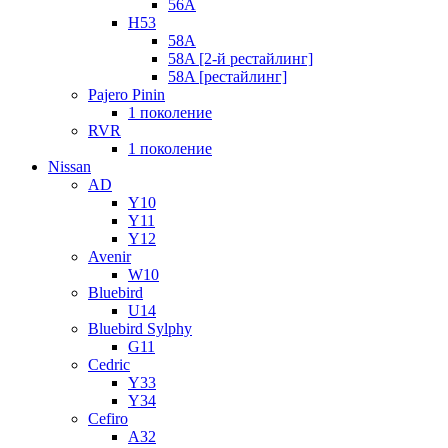
56A
H53
58A
58A [2-й рестайлинг]
58A [рестайлинг]
Pajero Pinin
1 поколение
RVR
1 поколение
Nissan
AD
Y10
Y11
Y12
Avenir
W10
Bluebird
U14
Bluebird Sylphy
G11
Cedric
Y33
Y34
Cefiro
A32