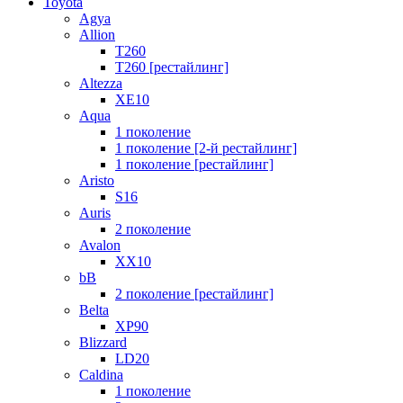
Toyota
Agya
Allion
T260
T260 [рестайлинг]
Altezza
XE10
Aqua
1 поколение
1 поколение [2-й рестайлинг]
1 поколение [рестайлинг]
Aristo
S16
Auris
2 поколение
Avalon
XX10
bB
2 поколение [рестайлинг]
Belta
XP90
Blizzard
LD20
Caldina
1 поколение