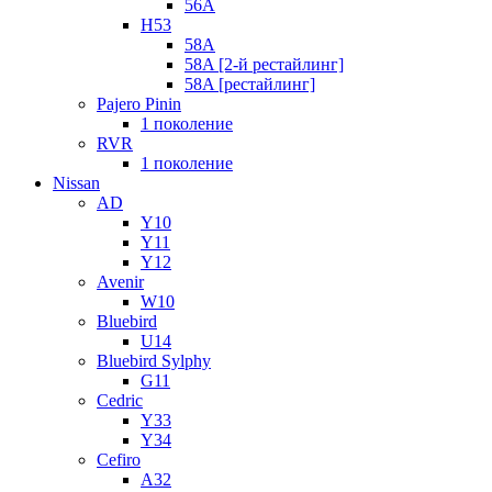
56A
H53
58A
58A [2-й рестайлинг]
58A [рестайлинг]
Pajero Pinin
1 поколение
RVR
1 поколение
Nissan
AD
Y10
Y11
Y12
Avenir
W10
Bluebird
U14
Bluebird Sylphy
G11
Cedric
Y33
Y34
Cefiro
A32