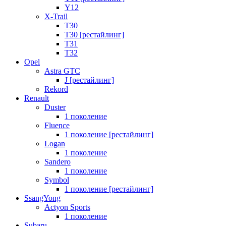
Y12
X-Trail
T30
T30 [рестайлинг]
T31
T32
Opel
Astra GTC
J [рестайлинг]
Rekord
Renault
Duster
1 поколение
Fluence
1 поколение [рестайлинг]
Logan
1 поколение
Sandero
1 поколение
Symbol
1 поколение [рестайлинг]
SsangYong
Actyon Sports
1 поколение
Subaru