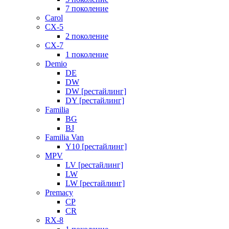
7 поколение
Carol
CX-5
2 поколение
CX-7
1 поколение
Demio
DE
DW
DW [рестайлинг]
DY [рестайлинг]
Familia
BG
BJ
Familia Van
Y10 [рестайлинг]
MPV
LV [рестайлинг]
LW
LW [рестайлинг]
Premacy
CP
CR
RX-8