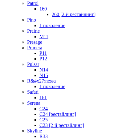
Patrol
160
260 [2-й рестайлинг]
Pino
1 поколение
Prairie
M11
Presage
Primera
P11
P12
Pulsar
N14
N15
R&#x27;nessa
1 поколение
Safari
161
Serena
C24
C24 [рестайлинг]
C25
С23 [2-й рестайлинг]
Skyline
R33