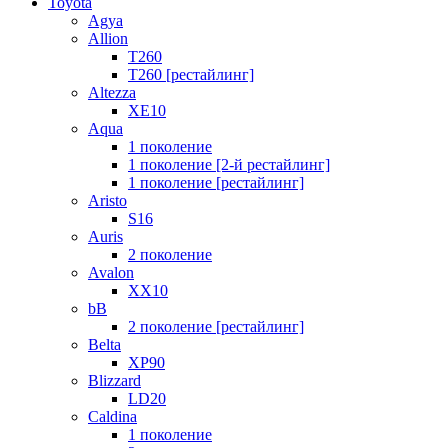
Toyota
Agya
Allion
T260
T260 [рестайлинг]
Altezza
XE10
Aqua
1 поколение
1 поколение [2-й рестайлинг]
1 поколение [рестайлинг]
Aristo
S16
Auris
2 поколение
Avalon
XX10
bB
2 поколение [рестайлинг]
Belta
XP90
Blizzard
LD20
Caldina
1 поколение