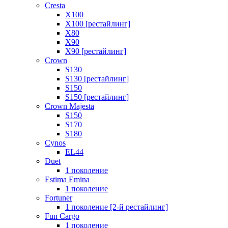
Cresta
X100
X100 [рестайлинг]
X80
X90
X90 [рестайлинг]
Crown
S130
S130 [рестайлинг]
S150
S150 [рестайлинг]
Crown Majesta
S150
S170
S180
Cynos
EL44
Duet
1 поколение
Estima Emina
1 поколение
Fortuner
1 поколение [2-й рестайлинг]
Fun Cargo
1 поколение