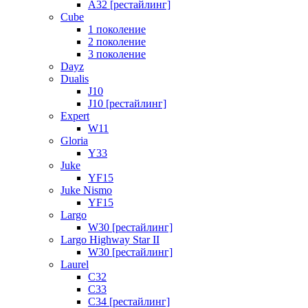
A32 [рестайлинг]
Cube
1 поколение
2 поколение
3 поколение
Dayz
Dualis
J10
J10 [рестайлинг]
Expert
W11
Gloria
Y33
Juke
YF15
Juke Nismo
YF15
Largo
W30 [рестайлинг]
Largo Highway Star II
W30 [рестайлинг]
Laurel
C32
C33
C34 [рестайлинг]