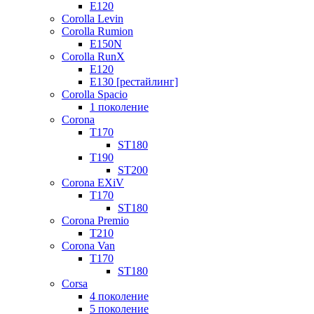
E120
Corolla Levin
Corolla Rumion
E150N
Corolla RunX
E120
E130 [рестайлинг]
Corolla Spacio
1 поколение
Corona
T170
ST180
T190
ST200
Corona EXiV
T170
ST180
Corona Premio
T210
Corona Van
T170
ST180
Corsa
4 поколение
5 поколение