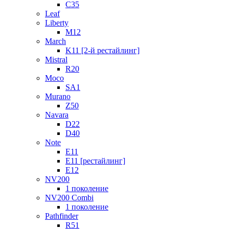
C35
Leaf
Liberty
M12
March
K11 [2-й рестайлинг]
Mistral
R20
Moco
SA1
Murano
Z50
Navara
D22
D40
Note
E11
E11 [рестайлинг]
E12
NV200
1 поколение
NV200 Combi
1 поколение
Pathfinder
R51