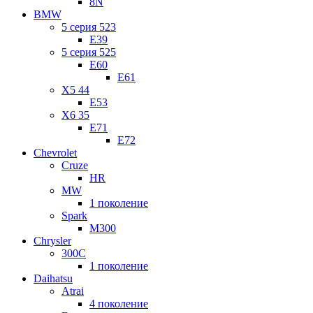
8N
BMW
5 серия 523
E39
5 серия 525
E60
E61
X5 44
E53
X6 35
E71
E72
Chevrolet
Cruze
HR
MW
1 поколение
Spark
M300
Chrysler
300C
1 поколение
Daihatsu
Atrai
4 поколение