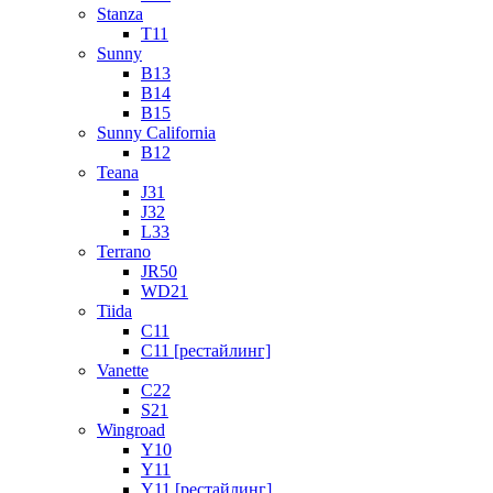
Stanza
T11
Sunny
B13
B14
B15
Sunny California
B12
Teana
J31
J32
L33
Terrano
JR50
WD21
Tiida
C11
C11 [рестайлинг]
Vanette
C22
S21
Wingroad
Y10
Y11
Y11 [рестайлинг]