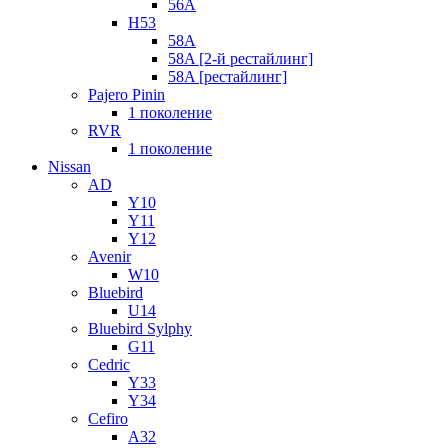
56A
H53
58A
58A [2-й рестайлинг]
58A [рестайлинг]
Pajero Pinin
1 поколение
RVR
1 поколение
Nissan
AD
Y10
Y11
Y12
Avenir
W10
Bluebird
U14
Bluebird Sylphy
G11
Cedric
Y33
Y34
Cefiro
A32