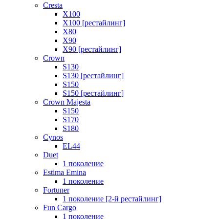
Cresta
X100
X100 [рестайлинг]
X80
X90
X90 [рестайлинг]
Crown
S130
S130 [рестайлинг]
S150
S150 [рестайлинг]
Crown Majesta
S150
S170
S180
Cynos
EL44
Duet
1 поколение
Estima Emina
1 поколение
Fortuner
1 поколение [2-й рестайлинг]
Fun Cargo
1 поколение