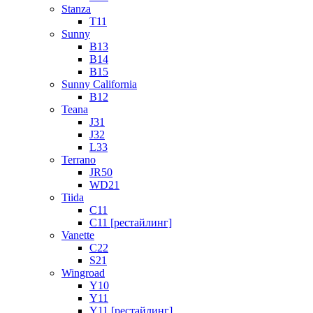
Stanza
T11
Sunny
B13
B14
B15
Sunny California
B12
Teana
J31
J32
L33
Terrano
JR50
WD21
Tiida
C11
C11 [рестайлинг]
Vanette
C22
S21
Wingroad
Y10
Y11
Y11 [рестайлинг]