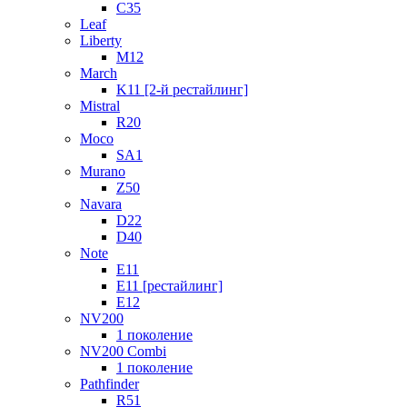
C35
Leaf
Liberty
M12
March
K11 [2-й рестайлинг]
Mistral
R20
Moco
SA1
Murano
Z50
Navara
D22
D40
Note
E11
E11 [рестайлинг]
E12
NV200
1 поколение
NV200 Combi
1 поколение
Pathfinder
R51