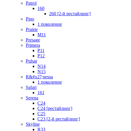
Patrol
160
260 [2-й рестайлинг]
Pino
1 поколение
Prairie
M11
Presage
Primera
P11
P12
Pulsar
N14
N15
R&#x27;nessa
1 поколение
Safari
161
Serena
C24
C24 [рестайлинг]
C25
С23 [2-й рестайлинг]
Skyline
R33