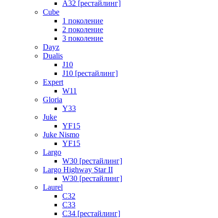
A32 [рестайлинг]
Cube
1 поколение
2 поколение
3 поколение
Dayz
Dualis
J10
J10 [рестайлинг]
Expert
W11
Gloria
Y33
Juke
YF15
Juke Nismo
YF15
Largo
W30 [рестайлинг]
Largo Highway Star II
W30 [рестайлинг]
Laurel
C32
C33
C34 [рестайлинг]