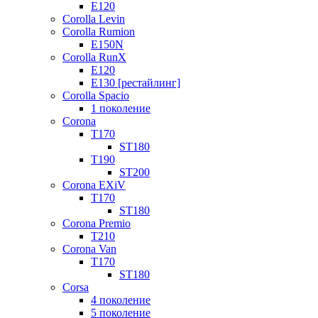
E120
Corolla Levin
Corolla Rumion
E150N
Corolla RunX
E120
E130 [рестайлинг]
Corolla Spacio
1 поколение
Corona
T170
ST180
T190
ST200
Corona EXiV
T170
ST180
Corona Premio
T210
Corona Van
T170
ST180
Corsa
4 поколение
5 поколение