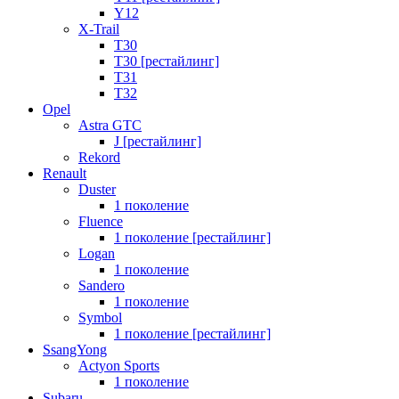
Y12
X-Trail
T30
T30 [рестайлинг]
T31
T32
Opel
Astra GTC
J [рестайлинг]
Rekord
Renault
Duster
1 поколение
Fluence
1 поколение [рестайлинг]
Logan
1 поколение
Sandero
1 поколение
Symbol
1 поколение [рестайлинг]
SsangYong
Actyon Sports
1 поколение
Subaru