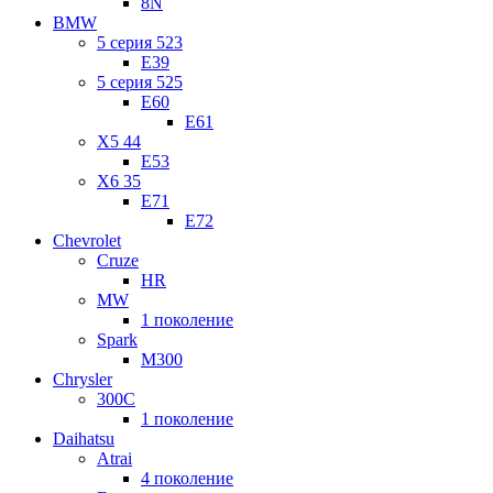
8N
BMW
5 серия 523
E39
5 серия 525
E60
E61
X5 44
E53
X6 35
E71
E72
Chevrolet
Cruze
HR
MW
1 поколение
Spark
M300
Chrysler
300C
1 поколение
Daihatsu
Atrai
4 поколение