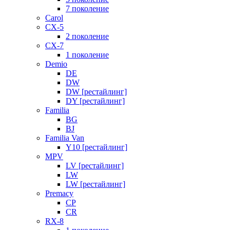
7 поколение
Carol
CX-5
2 поколение
CX-7
1 поколение
Demio
DE
DW
DW [рестайлинг]
DY [рестайлинг]
Familia
BG
BJ
Familia Van
Y10 [рестайлинг]
MPV
LV [рестайлинг]
LW
LW [рестайлинг]
Premacy
CP
CR
RX-8