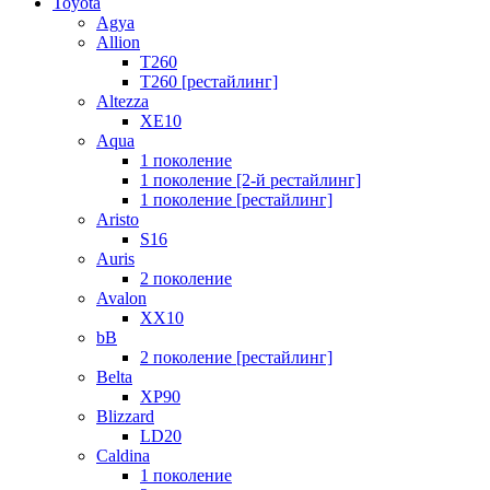
Toyota
Agya
Allion
T260
T260 [рестайлинг]
Altezza
XE10
Aqua
1 поколение
1 поколение [2-й рестайлинг]
1 поколение [рестайлинг]
Aristo
S16
Auris
2 поколение
Avalon
XX10
bB
2 поколение [рестайлинг]
Belta
XP90
Blizzard
LD20
Caldina
1 поколение