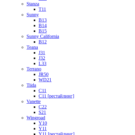
Stanza
T11
Sunny
B13
B14
B15
Sunny California
B12
Teana
J31
J32
L33
Terrano
JR50
WD21
Tiida
C11
C11 [рестайлинг]
Vanette
C22
S21
Wingroad
Y10
Y11
Y11 [рестайлинг]