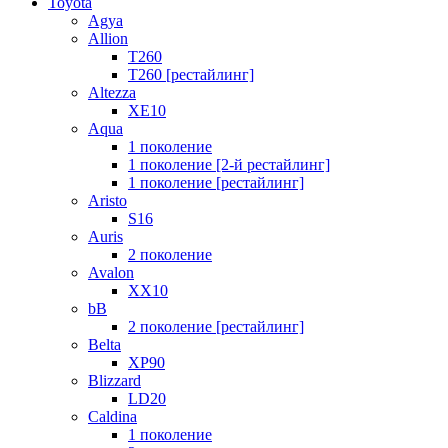
Toyota
Agya
Allion
T260
T260 [рестайлинг]
Altezza
XE10
Aqua
1 поколение
1 поколение [2-й рестайлинг]
1 поколение [рестайлинг]
Aristo
S16
Auris
2 поколение
Avalon
XX10
bB
2 поколение [рестайлинг]
Belta
XP90
Blizzard
LD20
Caldina
1 поколение