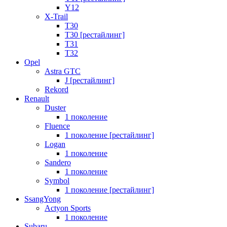
Y12
X-Trail
T30
T30 [рестайлинг]
T31
T32
Opel
Astra GTC
J [рестайлинг]
Rekord
Renault
Duster
1 поколение
Fluence
1 поколение [рестайлинг]
Logan
1 поколение
Sandero
1 поколение
Symbol
1 поколение [рестайлинг]
SsangYong
Actyon Sports
1 поколение
Subaru