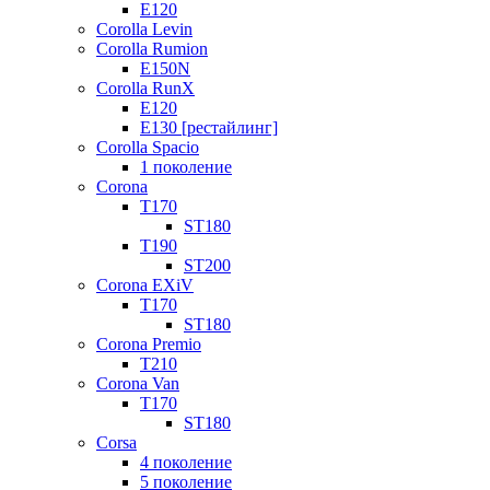
E120
Corolla Levin
Corolla Rumion
E150N
Corolla RunX
E120
E130 [рестайлинг]
Corolla Spacio
1 поколение
Corona
T170
ST180
T190
ST200
Corona EXiV
T170
ST180
Corona Premio
T210
Corona Van
T170
ST180
Corsa
4 поколение
5 поколение