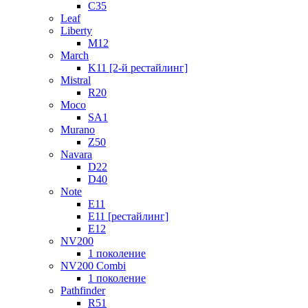
C35
Leaf
Liberty
M12
March
K11 [2-й рестайлинг]
Mistral
R20
Moco
SA1
Murano
Z50
Navara
D22
D40
Note
E11
E11 [рестайлинг]
E12
NV200
1 поколение
NV200 Combi
1 поколение
Pathfinder
R51