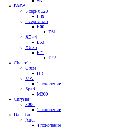
8N
BMW
5 серия 523
E39
5 серия 525
E60
E61
X5 44
E53
X6 35
E71
E72
Chevrolet
Cruze
HR
MW
1 поколение
Spark
M300
Chrysler
300C
1 поколение
Daihatsu
Atrai
4 поколение