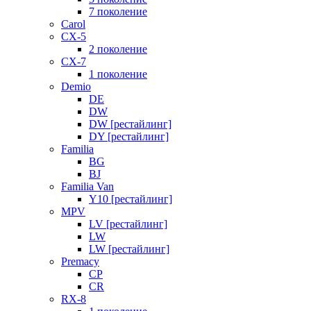
7 поколение
Carol
CX-5
2 поколение
CX-7
1 поколение
Demio
DE
DW
DW [рестайлинг]
DY [рестайлинг]
Familia
BG
BJ
Familia Van
Y10 [рестайлинг]
MPV
LV [рестайлинг]
LW
LW [рестайлинг]
Premacy
CP
CR
RX-8