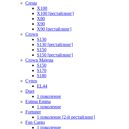
Cresta
X100
X100 [рестайлинг]
X80
X90
X90 [рестайлинг]
Crown
S130
S130 [рестайлинг]
S150
S150 [рестайлинг]
Crown Majesta
S150
S170
S180
Cynos
EL44
Duet
1 поколение
Estima Emina
1 поколение
Fortuner
1 поколение [2-й рестайлинг]
Fun Cargo
1 поколение