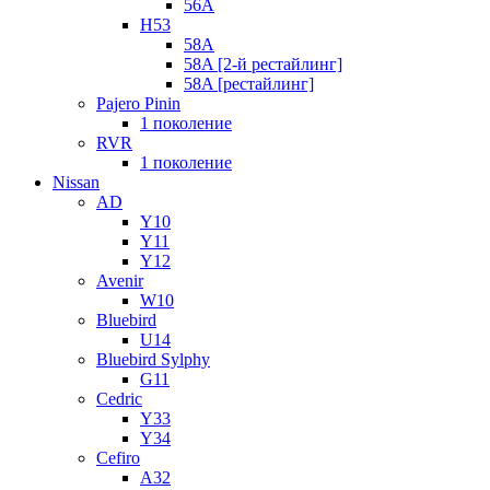
56A
H53
58A
58A [2-й рестайлинг]
58A [рестайлинг]
Pajero Pinin
1 поколение
RVR
1 поколение
Nissan
AD
Y10
Y11
Y12
Avenir
W10
Bluebird
U14
Bluebird Sylphy
G11
Cedric
Y33
Y34
Cefiro
A32