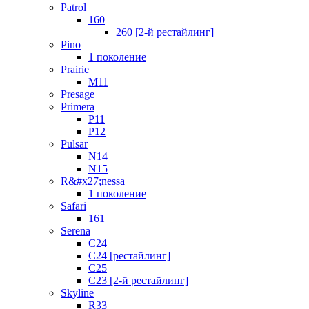
Patrol
160
260 [2-й рестайлинг]
Pino
1 поколение
Prairie
M11
Presage
Primera
P11
P12
Pulsar
N14
N15
R&#x27;nessa
1 поколение
Safari
161
Serena
C24
C24 [рестайлинг]
C25
С23 [2-й рестайлинг]
Skyline
R33