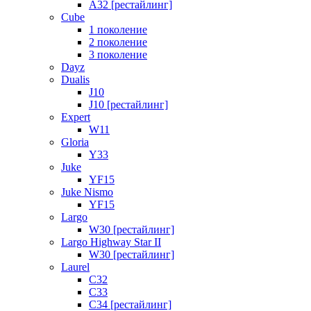
A32 [рестайлинг]
Cube
1 поколение
2 поколение
3 поколение
Dayz
Dualis
J10
J10 [рестайлинг]
Expert
W11
Gloria
Y33
Juke
YF15
Juke Nismo
YF15
Largo
W30 [рестайлинг]
Largo Highway Star II
W30 [рестайлинг]
Laurel
C32
C33
C34 [рестайлинг]