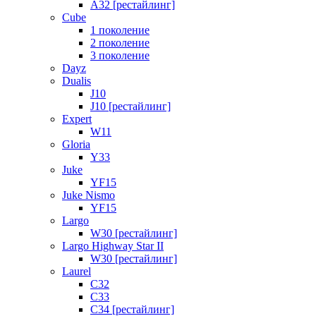
A32 [рестайлинг]
Cube
1 поколение
2 поколение
3 поколение
Dayz
Dualis
J10
J10 [рестайлинг]
Expert
W11
Gloria
Y33
Juke
YF15
Juke Nismo
YF15
Largo
W30 [рестайлинг]
Largo Highway Star II
W30 [рестайлинг]
Laurel
C32
C33
C34 [рестайлинг]