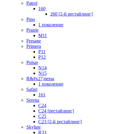
Patrol
160
260 [2-й рестайлинг]
Pino
1 поколение
Prairie
M11
Presage
Primera
P11
P12
Pulsar
N14
N15
R&#x27;nessa
1 поколение
Safari
161
Serena
C24
C24 [рестайлинг]
C25
С23 [2-й рестайлинг]
Skyline
R33