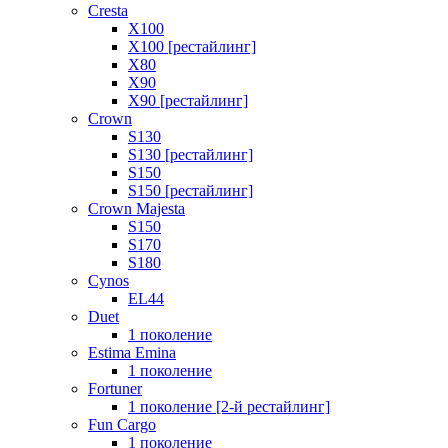
Cresta
X100
X100 [рестайлинг]
X80
X90
X90 [рестайлинг]
Crown
S130
S130 [рестайлинг]
S150
S150 [рестайлинг]
Crown Majesta
S150
S170
S180
Cynos
EL44
Duet
1 поколение
Estima Emina
1 поколение
Fortuner
1 поколение [2-й рестайлинг]
Fun Cargo
1 поколение