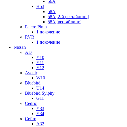
56A
H53
58A
58A [2-й рестайлинг]
58A [рестайлинг]
Pajero Pinin
1 поколение
RVR
1 поколение
Nissan
AD
Y10
Y11
Y12
Avenir
W10
Bluebird
U14
Bluebird Sylphy
G11
Cedric
Y33
Y34
Cefiro
A32