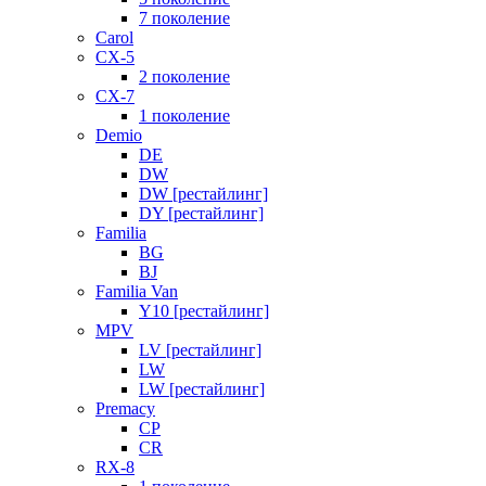
7 поколение
Carol
CX-5
2 поколение
CX-7
1 поколение
Demio
DE
DW
DW [рестайлинг]
DY [рестайлинг]
Familia
BG
BJ
Familia Van
Y10 [рестайлинг]
MPV
LV [рестайлинг]
LW
LW [рестайлинг]
Premacy
CP
CR
RX-8