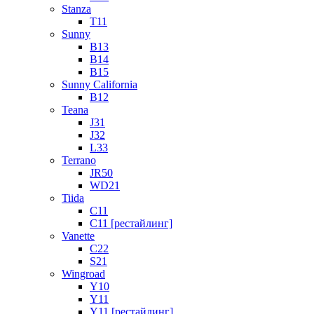
Stanza
T11
Sunny
B13
B14
B15
Sunny California
B12
Teana
J31
J32
L33
Terrano
JR50
WD21
Tiida
C11
C11 [рестайлинг]
Vanette
C22
S21
Wingroad
Y10
Y11
Y11 [рестайлинг]