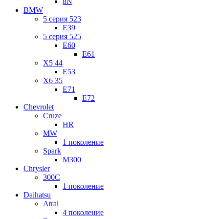
8N
BMW
5 серия 523
E39
5 серия 525
E60
E61
X5 44
E53
X6 35
E71
E72
Chevrolet
Cruze
HR
MW
1 поколение
Spark
M300
Chrysler
300C
1 поколение
Daihatsu
Atrai
4 поколение