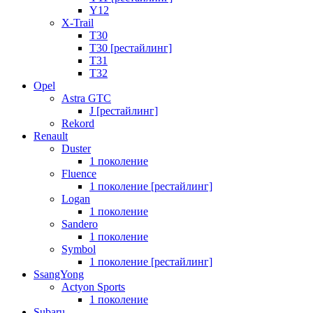
Y12
X-Trail
T30
T30 [рестайлинг]
T31
T32
Opel
Astra GTC
J [рестайлинг]
Rekord
Renault
Duster
1 поколение
Fluence
1 поколение [рестайлинг]
Logan
1 поколение
Sandero
1 поколение
Symbol
1 поколение [рестайлинг]
SsangYong
Actyon Sports
1 поколение
Subaru