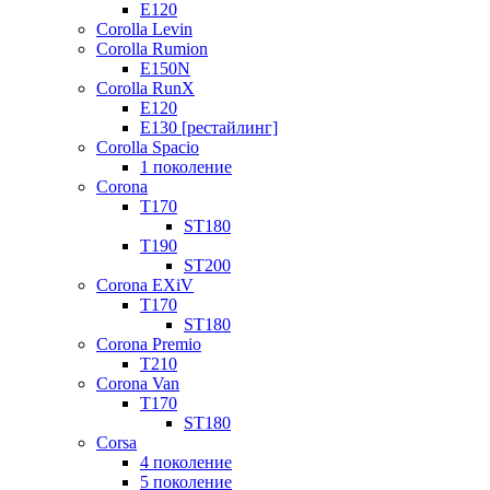
E120
Corolla Levin
Corolla Rumion
E150N
Corolla RunX
E120
E130 [рестайлинг]
Corolla Spacio
1 поколение
Corona
T170
ST180
T190
ST200
Corona EXiV
T170
ST180
Corona Premio
T210
Corona Van
T170
ST180
Corsa
4 поколение
5 поколение