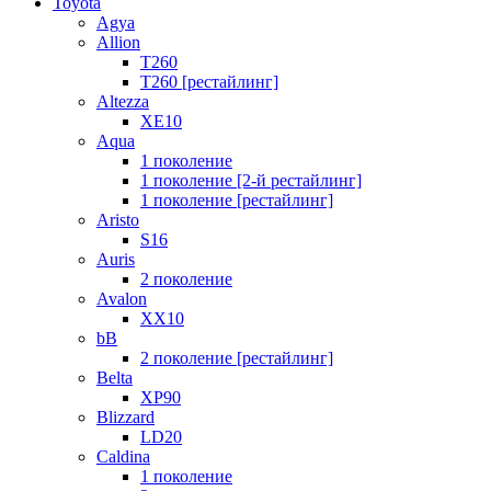
Toyota
Agya
Allion
T260
T260 [рестайлинг]
Altezza
XE10
Aqua
1 поколение
1 поколение [2-й рестайлинг]
1 поколение [рестайлинг]
Aristo
S16
Auris
2 поколение
Avalon
XX10
bB
2 поколение [рестайлинг]
Belta
XP90
Blizzard
LD20
Caldina
1 поколение