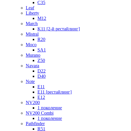
C35
Leaf
Liberty
M12
March
K11 [2-й рестайлинг]
Mistral
R20
Moco
SA1
Murano
Z50
Navara
D22
D40
Note
E11
E11 [рестайлинг]
E12
NV200
1 поколение
NV200 Combi
1 поколение
Pathfinder
R51