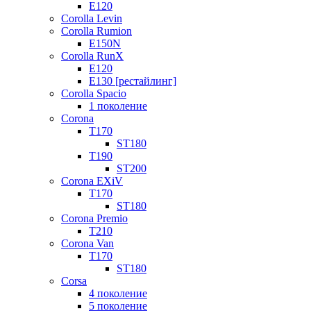
E120
Corolla Levin
Corolla Rumion
E150N
Corolla RunX
E120
E130 [рестайлинг]
Corolla Spacio
1 поколение
Corona
T170
ST180
T190
ST200
Corona EXiV
T170
ST180
Corona Premio
T210
Corona Van
T170
ST180
Corsa
4 поколение
5 поколение