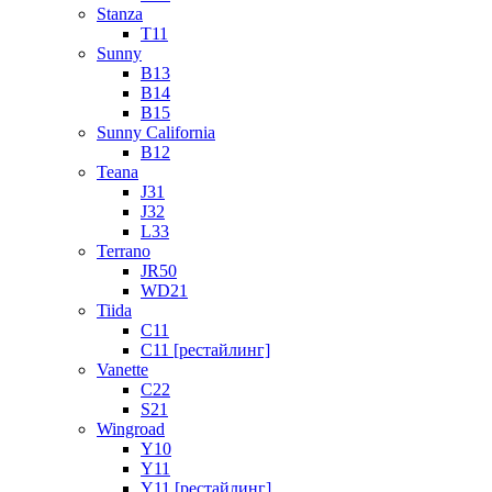
Stanza
T11
Sunny
B13
B14
B15
Sunny California
B12
Teana
J31
J32
L33
Terrano
JR50
WD21
Tiida
C11
C11 [рестайлинг]
Vanette
C22
S21
Wingroad
Y10
Y11
Y11 [рестайлинг]