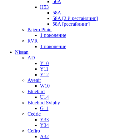
56A
H53
58A
58A [2-й рестайлинг]
58A [рестайлинг]
Pajero Pinin
1 поколение
RVR
1 поколение
Nissan
AD
Y10
Y11
Y12
Avenir
W10
Bluebird
U14
Bluebird Sylphy
G11
Cedric
Y33
Y34
Cefiro
A32