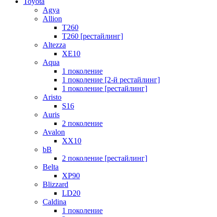
Toyota
Agya
Allion
T260
T260 [рестайлинг]
Altezza
XE10
Aqua
1 поколение
1 поколение [2-й рестайлинг]
1 поколение [рестайлинг]
Aristo
S16
Auris
2 поколение
Avalon
XX10
bB
2 поколение [рестайлинг]
Belta
XP90
Blizzard
LD20
Caldina
1 поколение