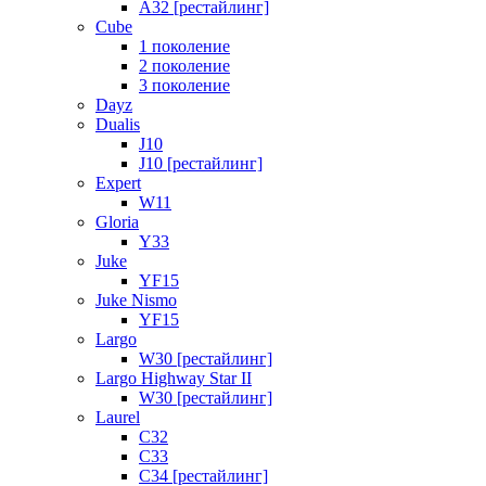
A32 [рестайлинг]
Cube
1 поколение
2 поколение
3 поколение
Dayz
Dualis
J10
J10 [рестайлинг]
Expert
W11
Gloria
Y33
Juke
YF15
Juke Nismo
YF15
Largo
W30 [рестайлинг]
Largo Highway Star II
W30 [рестайлинг]
Laurel
C32
C33
C34 [рестайлинг]