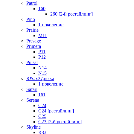
Patrol
160
260 [2-й рестайлинг]
Pino
1 поколение
Prairie
M11
Presage
Primera
P11
P12
Pulsar
N14
N15
R&#x27;nessa
1 поколение
Safari
161
Serena
C24
C24 [рестайлинг]
C25
С23 [2-й рестайлинг]
Skyline
R33