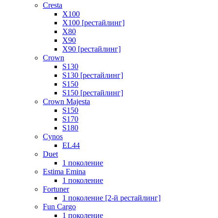
Cresta
X100
X100 [рестайлинг]
X80
X90
X90 [рестайлинг]
Crown
S130
S130 [рестайлинг]
S150
S150 [рестайлинг]
Crown Majesta
S150
S170
S180
Cynos
EL44
Duet
1 поколение
Estima Emina
1 поколение
Fortuner
1 поколение [2-й рестайлинг]
Fun Cargo
1 поколение