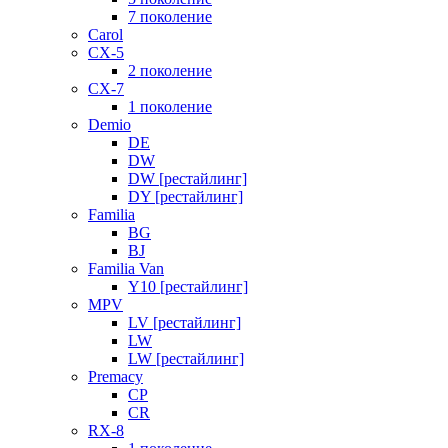
7 поколение
Carol
CX-5
2 поколение
CX-7
1 поколение
Demio
DE
DW
DW [рестайлинг]
DY [рестайлинг]
Familia
BG
BJ
Familia Van
Y10 [рестайлинг]
MPV
LV [рестайлинг]
LW
LW [рестайлинг]
Premacy
CP
CR
RX-8