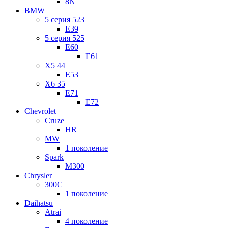
8N
BMW
5 серия 523
E39
5 серия 525
E60
E61
X5 44
E53
X6 35
E71
E72
Chevrolet
Cruze
HR
MW
1 поколение
Spark
M300
Chrysler
300C
1 поколение
Daihatsu
Atrai
4 поколение