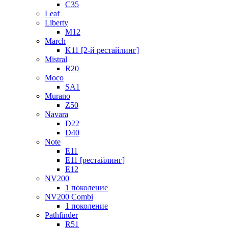
C35
Leaf
Liberty
M12
March
K11 [2-й рестайлинг]
Mistral
R20
Moco
SA1
Murano
Z50
Navara
D22
D40
Note
E11
E11 [рестайлинг]
E12
NV200
1 поколение
NV200 Combi
1 поколение
Pathfinder
R51