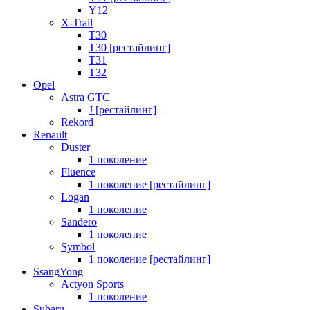
Y12
X-Trail
T30
T30 [рестайлинг]
T31
T32
Opel
Astra GTC
J [рестайлинг]
Rekord
Renault
Duster
1 поколение
Fluence
1 поколение [рестайлинг]
Logan
1 поколение
Sandero
1 поколение
Symbol
1 поколение [рестайлинг]
SsangYong
Actyon Sports
1 поколение
Subaru