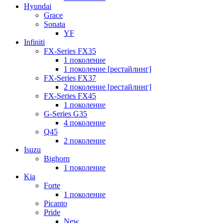
Hyundai
Grace
Sonata
YF
Infiniti
FX-Series FX35
1 поколение
1 поколение [рестайлинг]
FX-Series FX37
2 поколение [рестайлинг]
FX-Series FX45
1 поколение
G-Series G35
4 поколение
Q45
2 поколение
Isuzu
Bighorn
1 поколение
Kia
Forte
1 поколение
Picanto
Pride
New