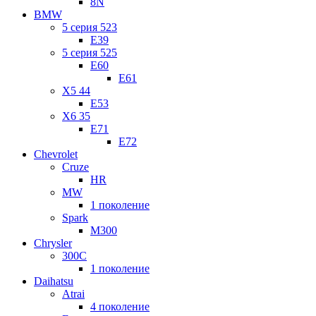
8N
BMW
5 серия 523
E39
5 серия 525
E60
E61
X5 44
E53
X6 35
E71
E72
Chevrolet
Cruze
HR
MW
1 поколение
Spark
M300
Chrysler
300C
1 поколение
Daihatsu
Atrai
4 поколение