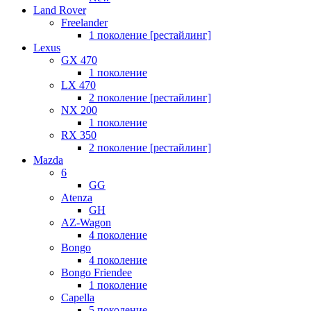
Land Rover
Freelander
1 поколение [рестайлинг]
Lexus
GX 470
1 поколение
LX 470
2 поколение [рестайлинг]
NX 200
1 поколение
RX 350
2 поколение [рестайлинг]
Mazda
6
GG
Atenza
GH
AZ-Wagon
4 поколение
Bongo
4 поколение
Bongo Friendee
1 поколение
Capella
5 поколение