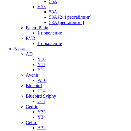
56A
H53
58A
58A [2-й рестайлинг]
58A [рестайлинг]
Pajero Pinin
1 поколение
RVR
1 поколение
Nissan
AD
Y10
Y11
Y12
Avenir
W10
Bluebird
U14
Bluebird Sylphy
G11
Cedric
Y33
Y34
Cefiro
A32