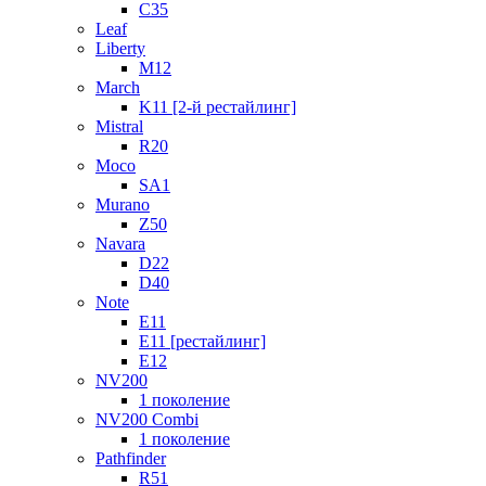
C35
Leaf
Liberty
M12
March
K11 [2-й рестайлинг]
Mistral
R20
Moco
SA1
Murano
Z50
Navara
D22
D40
Note
E11
E11 [рестайлинг]
E12
NV200
1 поколение
NV200 Combi
1 поколение
Pathfinder
R51