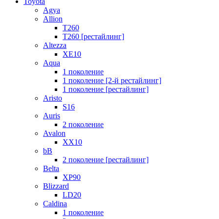
Toyota
Agya
Allion
T260
T260 [рестайлинг]
Altezza
XE10
Aqua
1 поколение
1 поколение [2-й рестайлинг]
1 поколение [рестайлинг]
Aristo
S16
Auris
2 поколение
Avalon
XX10
bB
2 поколение [рестайлинг]
Belta
XP90
Blizzard
LD20
Caldina
1 поколение