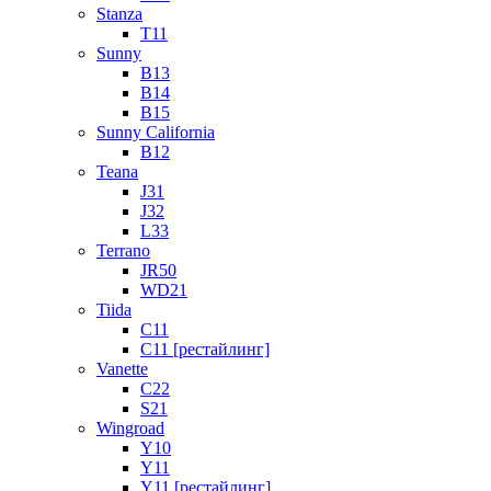
Stanza
T11
Sunny
B13
B14
B15
Sunny California
B12
Teana
J31
J32
L33
Terrano
JR50
WD21
Tiida
C11
C11 [рестайлинг]
Vanette
C22
S21
Wingroad
Y10
Y11
Y11 [рестайлинг]