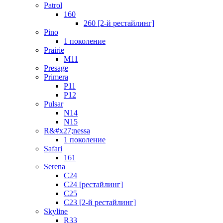
Patrol
160
260 [2-й рестайлинг]
Pino
1 поколение
Prairie
M11
Presage
Primera
P11
P12
Pulsar
N14
N15
R&#x27;nessa
1 поколение
Safari
161
Serena
C24
C24 [рестайлинг]
C25
С23 [2-й рестайлинг]
Skyline
R33