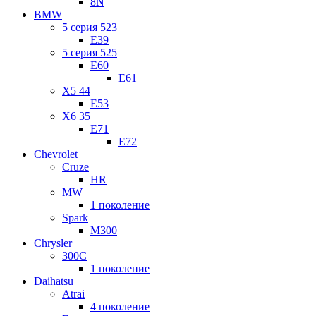
8N
BMW
5 серия 523
E39
5 серия 525
E60
E61
X5 44
E53
X6 35
E71
E72
Chevrolet
Cruze
HR
MW
1 поколение
Spark
M300
Chrysler
300C
1 поколение
Daihatsu
Atrai
4 поколение