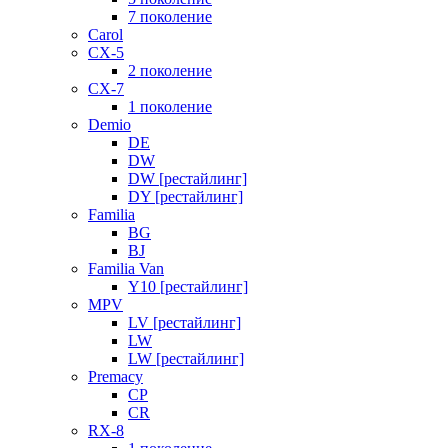
7 поколение
Carol
CX-5
2 поколение
CX-7
1 поколение
Demio
DE
DW
DW [рестайлинг]
DY [рестайлинг]
Familia
BG
BJ
Familia Van
Y10 [рестайлинг]
MPV
LV [рестайлинг]
LW
LW [рестайлинг]
Premacy
CP
CR
RX-8