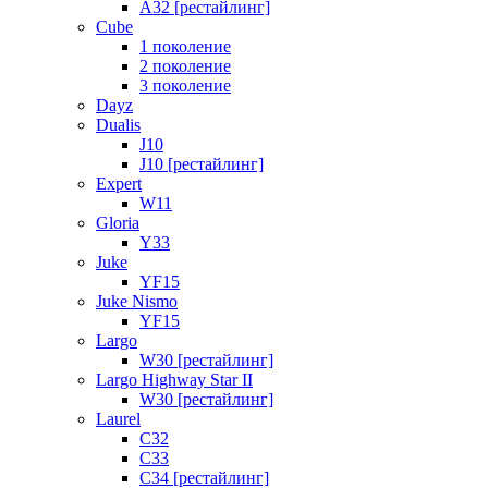
A32 [рестайлинг]
Cube
1 поколение
2 поколение
3 поколение
Dayz
Dualis
J10
J10 [рестайлинг]
Expert
W11
Gloria
Y33
Juke
YF15
Juke Nismo
YF15
Largo
W30 [рестайлинг]
Largo Highway Star II
W30 [рестайлинг]
Laurel
C32
C33
C34 [рестайлинг]