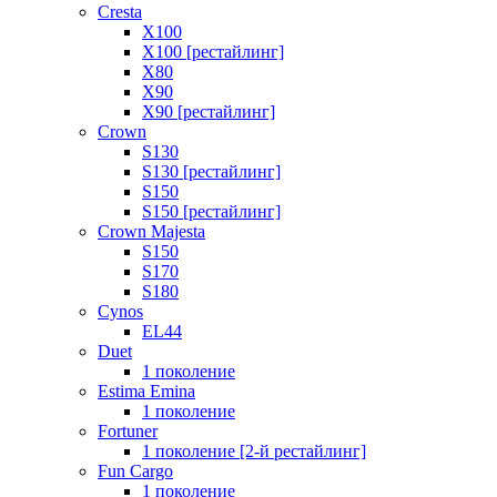
Cresta
X100
X100 [рестайлинг]
X80
X90
X90 [рестайлинг]
Crown
S130
S130 [рестайлинг]
S150
S150 [рестайлинг]
Crown Majesta
S150
S170
S180
Cynos
EL44
Duet
1 поколение
Estima Emina
1 поколение
Fortuner
1 поколение [2-й рестайлинг]
Fun Cargo
1 поколение