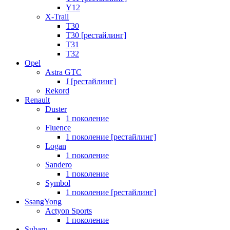
Y12
X-Trail
T30
T30 [рестайлинг]
T31
T32
Opel
Astra GTC
J [рестайлинг]
Rekord
Renault
Duster
1 поколение
Fluence
1 поколение [рестайлинг]
Logan
1 поколение
Sandero
1 поколение
Symbol
1 поколение [рестайлинг]
SsangYong
Actyon Sports
1 поколение
Subaru