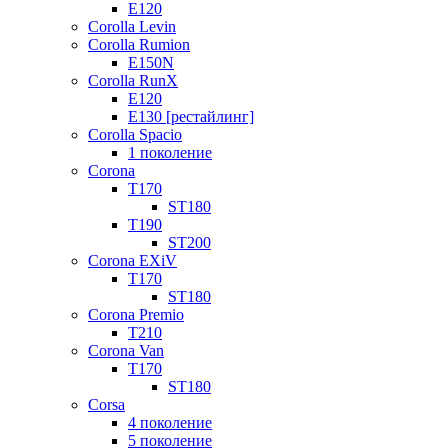
E120
Corolla Levin
Corolla Rumion
E150N
Corolla RunX
E120
E130 [рестайлинг]
Corolla Spacio
1 поколение
Corona
T170
ST180
T190
ST200
Corona EXiV
T170
ST180
Corona Premio
T210
Corona Van
T170
ST180
Corsa
4 поколение
5 поколение