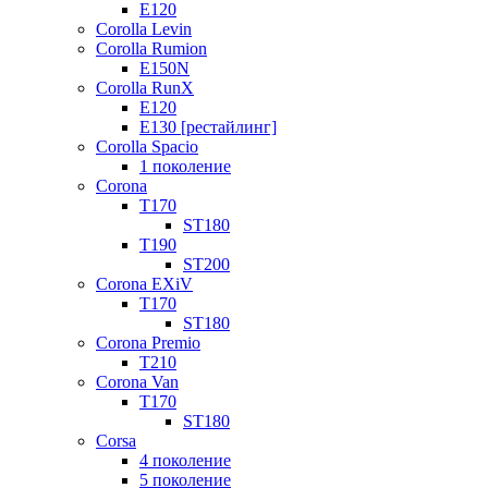
E120
Corolla Levin
Corolla Rumion
E150N
Corolla RunX
E120
E130 [рестайлинг]
Corolla Spacio
1 поколение
Corona
T170
ST180
T190
ST200
Corona EXiV
T170
ST180
Corona Premio
T210
Corona Van
T170
ST180
Corsa
4 поколение
5 поколение