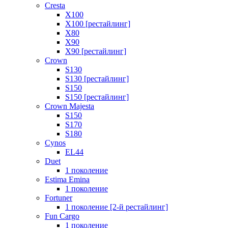
Cresta
X100
X100 [рестайлинг]
X80
X90
X90 [рестайлинг]
Crown
S130
S130 [рестайлинг]
S150
S150 [рестайлинг]
Crown Majesta
S150
S170
S180
Cynos
EL44
Duet
1 поколение
Estima Emina
1 поколение
Fortuner
1 поколение [2-й рестайлинг]
Fun Cargo
1 поколение