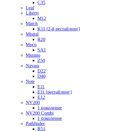
C35
Leaf
Liberty
M12
March
K11 [2-й рестайлинг]
Mistral
R20
Moco
SA1
Murano
Z50
Navara
D22
D40
Note
E11
E11 [рестайлинг]
E12
NV200
1 поколение
NV200 Combi
1 поколение
Pathfinder
R51