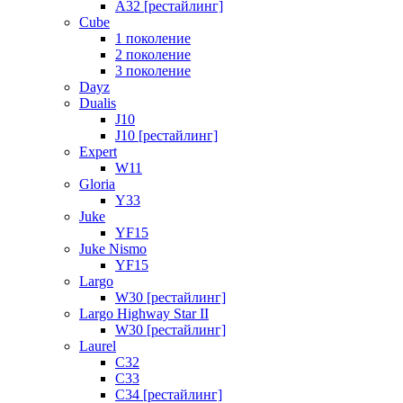
A32 [рестайлинг]
Cube
1 поколение
2 поколение
3 поколение
Dayz
Dualis
J10
J10 [рестайлинг]
Expert
W11
Gloria
Y33
Juke
YF15
Juke Nismo
YF15
Largo
W30 [рестайлинг]
Largo Highway Star II
W30 [рестайлинг]
Laurel
C32
C33
C34 [рестайлинг]