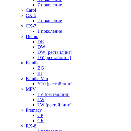
7 поколение
Carol
CX-5
2 поколение
CX-7
1 поколение
Demio
DE
DW
DW [рестайлинг]
DY [рестайлинг]
Familia
BG
BJ
Familia Van
Y10 [рестайлинг]
MPV
LV [рестайлинг]
LW
LW [рестайлинг]
Premacy
CP
CR
RX-8