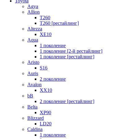
Toyota
Agya
Allion
T260
T260 [рестайлинг]
Altezza
XE10
Aqua
1 поколение
1 поколение [2-й рестайлинг]
1 поколение [рестайлинг]
Aristo
S16
Auris
2 поколение
Avalon
XX10
bB
2 поколение [рестайлинг]
Belta
XP90
Blizzard
LD20
Caldina
1 поколение