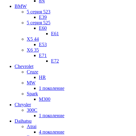
8N
BMW
5 серия 523
E39
5 серия 525
E60
E61
X5 44
E53
X6 35
E71
E72
Chevrolet
Cruze
HR
MW
1 поколение
Spark
M300
Chrysler
300C
1 поколение
Daihatsu
Atrai
4 поколение