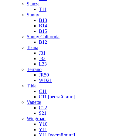
Stanza
T11
Sunny
B13
B14
B15
Sunny California
B12
Teana
J31
J32
L33
Terrano
JR50
WD21
Tiida
C11
C11 [рестайлинг]
Vanette
C22
S21
Wingroad
Y10
Y11
Y11 [рестайлинг]