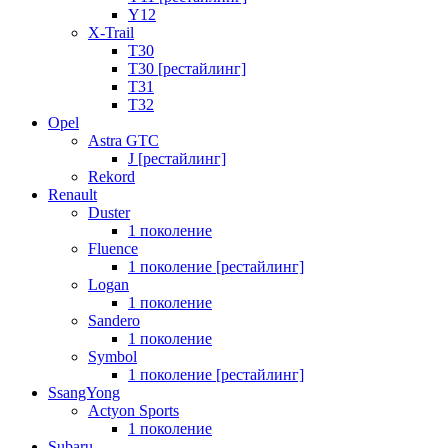
Y12
X-Trail
T30
T30 [рестайлинг]
T31
T32
Opel
Astra GTC
J [рестайлинг]
Rekord
Renault
Duster
1 поколение
Fluence
1 поколение [рестайлинг]
Logan
1 поколение
Sandero
1 поколение
Symbol
1 поколение [рестайлинг]
SsangYong
Actyon Sports
1 поколение
Subaru