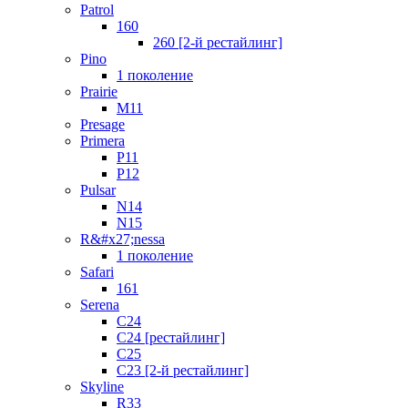
Patrol
160
260 [2-й рестайлинг]
Pino
1 поколение
Prairie
M11
Presage
Primera
P11
P12
Pulsar
N14
N15
R&#x27;nessa
1 поколение
Safari
161
Serena
C24
C24 [рестайлинг]
C25
С23 [2-й рестайлинг]
Skyline
R33