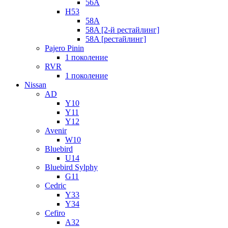
56A
H53
58A
58A [2-й рестайлинг]
58A [рестайлинг]
Pajero Pinin
1 поколение
RVR
1 поколение
Nissan
AD
Y10
Y11
Y12
Avenir
W10
Bluebird
U14
Bluebird Sylphy
G11
Cedric
Y33
Y34
Cefiro
A32